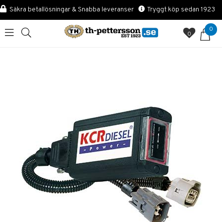
Säkra betallösningar & Snabba leveranser
Tryggt köp sedan 1923
0
0