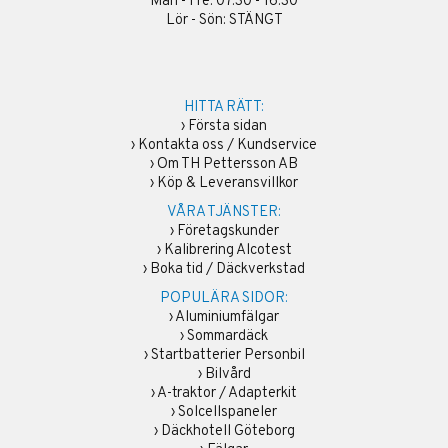
Mån - Fre: 07:30 - 16:30
Lör - Sön: STÄNGT
HITTA RÄTT:
›
Första sidan
›
Kontakta oss / Kundservice
›
Om TH Pettersson AB
›
Köp & Leveransvillkor
VÅRA TJÄNSTER:
›
Företagskunder
›
Kalibrering Alcotest
›
Boka tid / Däckverkstad
POPULÄRA SIDOR:
›
Aluminiumfälgar
›
Sommardäck
›
Startbatterier Personbil
›
Bilvård
›
A-traktor / Adapterkit
›
Solcellspaneler
›
Däckhotell Göteborg