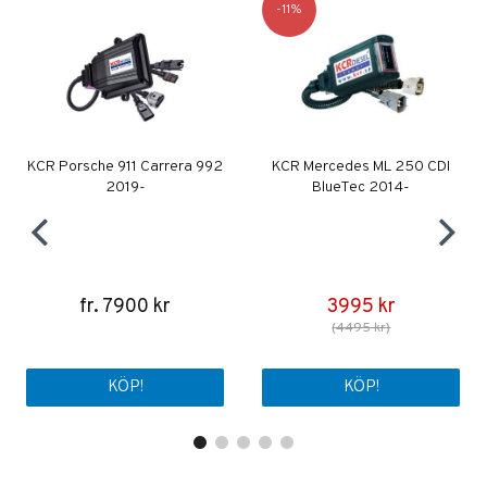
11
KCR Porsche 911 Carrera 992
KCR Mercedes ML 250 CDI
2019-
BlueTec 2014-
fr. 7900 kr
3995 kr
(4495 kr)
KÖP!
KÖP!