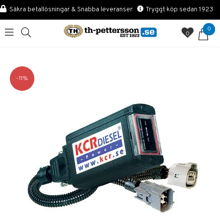
Säkra betallösningar & Snabba leveranser
Tryggt köp sedan 1923
0
0
11