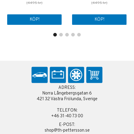
(4495 kr)
(4495 kr)
KÖP!
KÖP!
ADRESS:
Norra Långebergsgatan 6
421 32 Västra Frölunda, Sverige
TELEFON:
+46 31-40 73 00
E-POST:
shop@th-pettersson.se