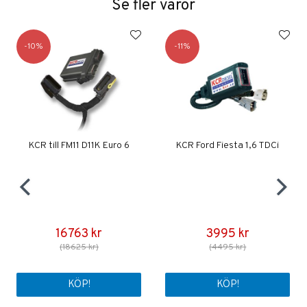
Se fler varor
10
11
KCR till FM11 D11K Euro 6
KCR Ford Fiesta 1,6 TDCi
16763 kr
3995 kr
(18625 kr)
(4495 kr)
KÖP!
KÖP!