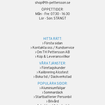
shop@th-pettersson.se
ÖPPETTIDER:
Mån - Fre: 07:30 - 16:30
Lör - Sön: STÄNGT
HITTA RÄTT:
›
Första sidan
›
Kontakta oss / Kundservice
›
Om TH Pettersson AB
›
Köp & Leveransvillkor
VÅRA TJÄNSTER:
›
Företagskunder
›
Kalibrering Alcotest
›
Boka tid / Däckverkstad
POPULÄRA SIDOR:
›
Aluminiumfälgar
›
Sommardäck
›
Startbatterier Personbil
›
Bilvård