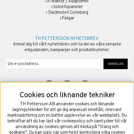
›
A-traktor / Adapterkit
›
Solcellspaneler
›
Däckhotell Göteborg
›
Fälgar
TH PETTERSSON NYHETSBREV:
Anmäl dig till vårt nyhetsbrev och ta del av våra senaste
erbjudanden, kampanjer och produktnyheter.
ANMÄLAN
Cookies och liknande tekniker
TH Pettersson AB använder cookies och liknande
©
2026
Copyright TH Pettersson AB
lagringstekniker för att ge dig anpassat innehåll, relevant
marknadsföring och en bättre upplevelse av vår webbplats. Du
bekräftar att du har läst vår cookiepolicy och samtycker till vår
användning av cookies genom att klicka på "Stäng och
godkänn". Du kan själv när som helst kontrollera vilka cookies