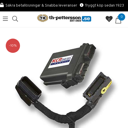
Säkra betallösningar & Snabba leveranser
Tryggt köp sedan 1923
0
0
10