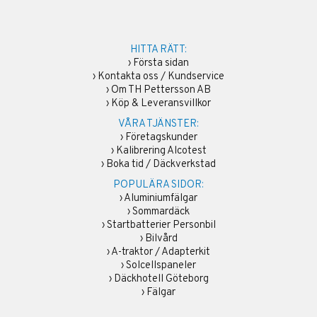
HITTA RÄTT:
›
Första sidan
›
Kontakta oss / Kundservice
›
Om TH Pettersson AB
›
Köp & Leveransvillkor
VÅRA TJÄNSTER:
›
Företagskunder
›
Kalibrering Alcotest
›
Boka tid / Däckverkstad
POPULÄRA SIDOR:
›
Aluminiumfälgar
›
Sommardäck
›
Startbatterier Personbil
›
Bilvård
›
A-traktor / Adapterkit
›
Solcellspaneler
›
Däckhotell Göteborg
›
Fälgar