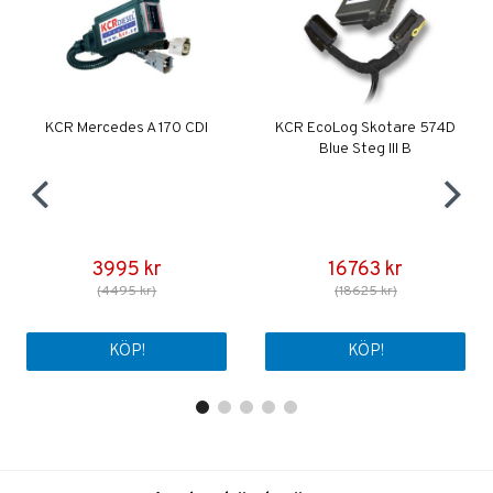
KCR Mercedes A 170 CDI
KCR EcoLog Skotare 574D
Blue Steg III B
3995 kr
16763 kr
(4495 kr)
(18625 kr)
KÖP!
KÖP!