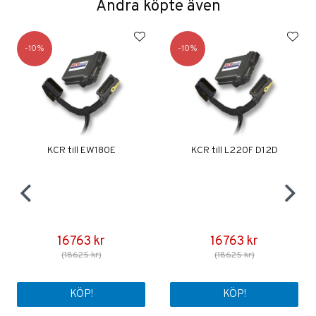
Andra köpte även
10
10
KCR till EW180E
KCR till L220F D12D
16763 kr
16763 kr
(18625 kr)
(18625 kr)
KÖP!
KÖP!