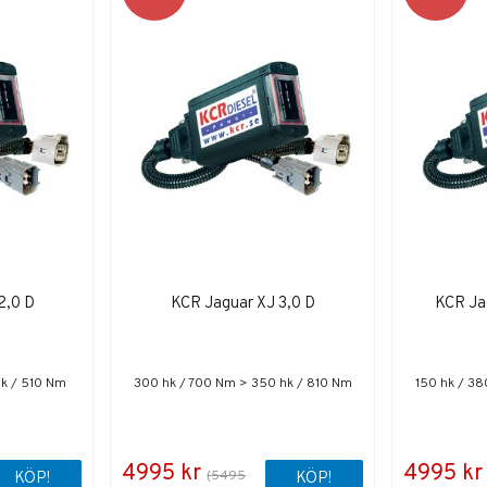
2,0 D
KCR Jaguar XJ 3,0 D
KCR Ja
hk / 510 Nm
300 hk / 700 Nm > 350 hk / 810 Nm
150 hk / 3
4995 kr
4995 kr
(5495
KÖP!
KÖP!