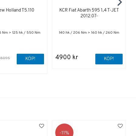
w Holland T5.110
KCR Fiat Abarth 595 1,4 T-JET
2012.07-
68 Nm > 125 hk / 550 Nm
140 hk / 206 Nm > 160 hk / 260 Nm
4900 kr
(8095
KÖP!
KÖP!
k
11