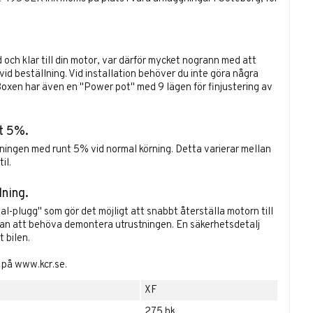
ch klar till din motor, var därför mycket nogrann med att
id beställning. Vid installation behöver du inte göra några
. Boxen har även en "Power pot" med 9 lägen för finjustering av
t 5%.
ningen med runt 5% vid normal körning. Detta varierar mellan
il.
lning.
l-plugg" som gör det möjligt att snabbt återställa motorn till
tan att behöva demontera utrustningen. En säkerhetsdetalj
 bilen.
a på
www.kcr.se
.
XF
275 hk