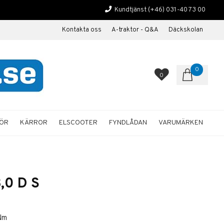
Kundtjänst
(+46) 031-40 73 00
Kontakta oss
A-traktor - Q&A
Däckskolan
0
0
HÖR
KÄRROR
ELSCOOTER
FYNDLÅDAN
VARUMÄRKEN
,0 D S
Nm