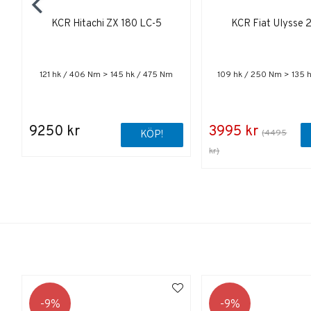
KCR Hitachi ZX 180 LC-5
KCR Fiat Ulysse 
121 hk / 406 Nm > 145 hk / 475 Nm
109 hk / 250 Nm > 135 
9250 kr
3995 kr
(4495
KÖP!
kr)
9
9