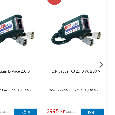
guar E-Pace 2,0 D
KCR Jaguar XJ 2,7 D V6 2007-
80 Nm > 180 hk / 455 Nm
204 hk / 435 Nm > 245 hk / 525 Nm
3995 kr
(5495
(4495
KÖP!
KÖP!