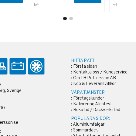
kr)
kr)
HITTA RÄTT:
›
Första sidan
›
Kontakta oss / Kundservice
›
Om TH Pettersson AB
›
Köp & Leveransvillkor
7
rg, Sverige
VÅRA TJÄNSTER:
›
Företagskunder
›
Kalibrering Alcotest
 00
›
Boka tid / Däckverkstad
POPULÄRA SIDOR:
ersson.se
›
Aluminiumfälgar
›
Sommardäck
: