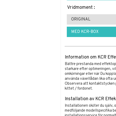
Vridmoment :
ORIGINAL
MED KCR-BOX
Information om KCR Effe
Bättre prestanda med effektop
starkare efter optimeringen, vi
omkörningar eller när Du koppla
använda växellådan lika ofta un
Observera att kontaktstycken p
kittet / fordonet.
Installation av KCR Effek
Installationen sköter du själv, 
medföljande modellspecifika be
installationsservice för normal