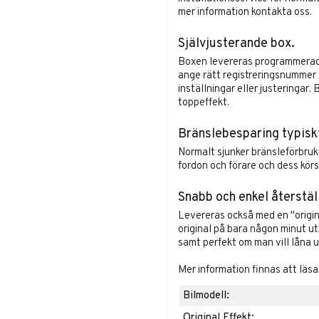
mer information
kontakta oss
.
Självjusterande box.
Boxen levereras programmerad o
ange rätt registreringsnummer v
inställningar eller justeringar
toppeffekt.
Bränslebesparing typisk
Normalt sjunker bränsleförbruk
fordon och förare och dess körst
Snabb och enkel återstäl
Levereras också med en "origina
original på bara någon minut u
samt perfekt om man vill låna ut
Mer information finnas att läs
Bilmodell:
Original Effekt: