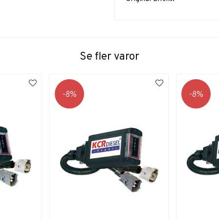
Se fler varor
8
8