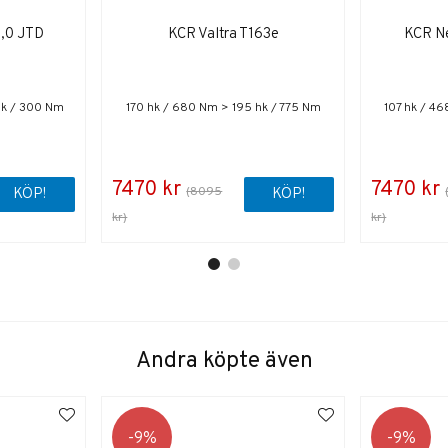
2,0 JTD
KCR Valtra T163e
KCR Ne
hk / 300 Nm
170 hk / 680 Nm > 195 hk / 775 Nm
107 hk / 4
7470 kr
7470 kr
(8095
KÖP!
KÖP!
kr)
kr)
Andra köpte även
9
9