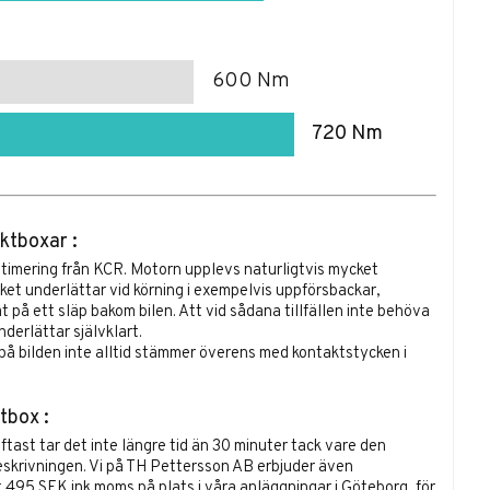
600 Nm
720 Nm
ktboxar :
timering från KCR.
Motorn upplevs naturligtvis mycket
lket underlättar vid körning i exempelvis uppförsbackar,
t på ett släp bakom bilen. Att vid sådana tillfällen inte behöva
derlättar självklart.
å bilden inte alltid stämmer överens med kontaktstycken i
tbox :
oftast tar det inte längre tid än 30 minuter tack vare den
skrivningen. Vi på TH Pettersson AB erbjuder även
t 495 SEK ink moms på plats i våra anläggningar i Göteborg, för