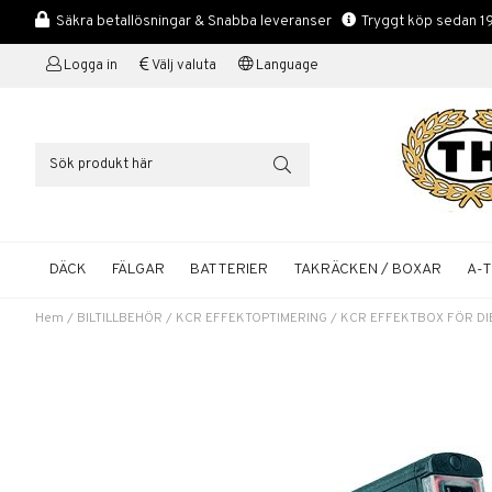
Säkra betallösningar & Snabba leveranser
Tryggt köp sedan 1
Logga in
Välj valuta
Language
DÄCK
FÄLGAR
BATTERIER
TAKRÄCKEN / BOXAR
A-
Hem
/
BILTILLBEHÖR
/
KCR EFFEKTOPTIMERING
/
KCR EFFEKTBOX FÖR DI