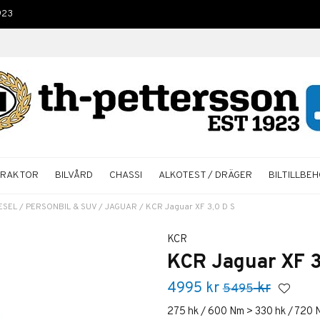
923
TRAKTOR
BILVÅRD
CHASSI
ALKOTEST / DRÄGER
BILTILLBE
ESEL
/
PERSONBIL & SUV
/
JAGUAR
/
KCR Jaguar XF 3,0 D S
KCR
KCR Jaguar XF 3
4995
kr
kr
5495
275 hk / 600 Nm > 330 hk / 720 