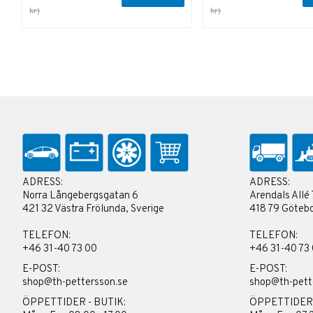
kr)
kr)
ADRESS:
ADRESS:
Norra Långebergsgatan 6
Arendals Allé 
421 32 Västra Frölunda, Sverige
418 79 Götebo
TELEFON:
TELEFON:
+46 31-40 73 00
+46 31-40 73
E-POST:
E-POST:
shop@th-pettersson.se
shop@th-pett
ÖPPETTIDER - BUTIK:
ÖPPETTIDER