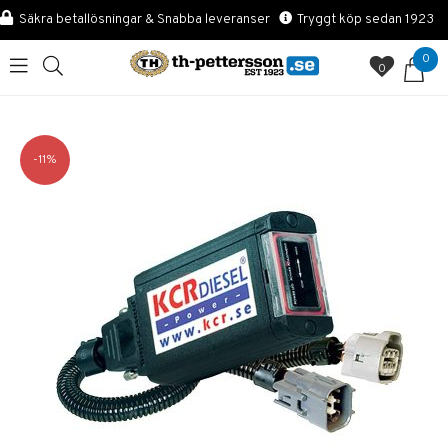
Säkra betallösningar & Snabba leveranser
Tryggt köp sedan 1923
0
0
11