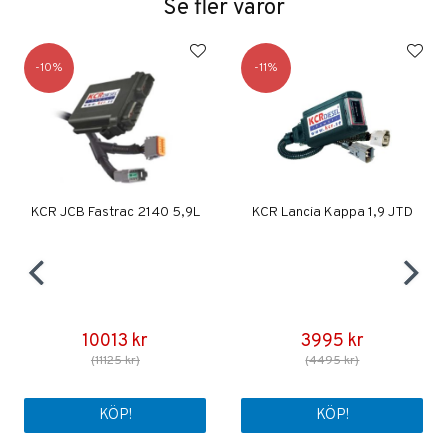
Se fler varor
10
11
KCR JCB Fastrac 2140 5,9L
KCR Lancia Kappa 1,9 JTD
10013 kr
3995 kr
(11125 kr)
(4495 kr)
KÖP!
KÖP!