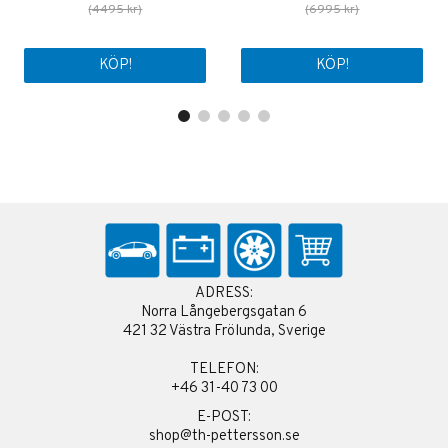
(4495 kr)
(6995 kr)
KÖP!
KÖP!
ADRESS:
Norra Långebergsgatan 6
421 32 Västra Frölunda, Sverige
TELEFON:
+46 31-40 73 00
E-POST:
shop@th-pettersson.se