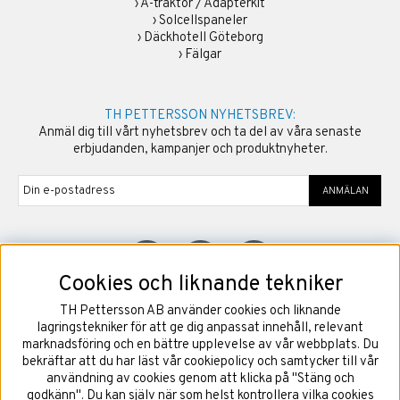
›
A-traktor / Adapterkit
›
Solcellspaneler
›
Däckhotell Göteborg
›
Fälgar
TH PETTERSSON NYHETSBREV:
Anmäl dig till vårt nyhetsbrev och ta del av våra senaste
erbjudanden, kampanjer och produktnyheter.
ANMÄLAN
Cookies och liknande tekniker
TH Pettersson AB använder cookies och liknande
©
2026
Copyright TH Pettersson AB
lagringstekniker för att ge dig anpassat innehåll, relevant
marknadsföring och en bättre upplevelse av vår webbplats. Du
bekräftar att du har läst vår cookiepolicy och samtycker till vår
användning av cookies genom att klicka på "Stäng och
godkänn". Du kan själv när som helst kontrollera vilka cookies