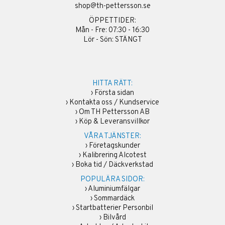
shop@th-pettersson.se
ÖPPETTIDER:
Mån - Fre: 07:30 - 16:30
Lör - Sön: STÄNGT
HITTA RÄTT:
›
Första sidan
›
Kontakta oss / Kundservice
›
Om TH Pettersson AB
›
Köp & Leveransvillkor
VÅRA TJÄNSTER:
›
Företagskunder
›
Kalibrering Alcotest
›
Boka tid / Däckverkstad
POPULÄRA SIDOR:
›
Aluminiumfälgar
›
Sommardäck
›
Startbatterier Personbil
›
Bilvård