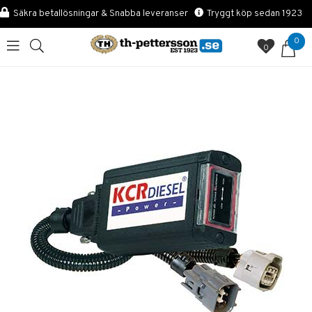
Säkra betallösningar & Snabba leveranser
Tryggt köp sedan 1923
0
0