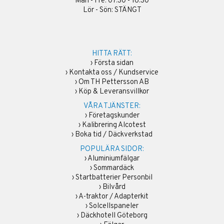
Mån - Fre: 07:30 - 16:30
Lör - Sön: STÄNGT
HITTA RÄTT:
›
Första sidan
›
Kontakta oss / Kundservice
›
Om TH Pettersson AB
›
Köp & Leveransvillkor
VÅRA TJÄNSTER:
›
Företagskunder
›
Kalibrering Alcotest
›
Boka tid / Däckverkstad
POPULÄRA SIDOR:
›
Aluminiumfälgar
›
Sommardäck
›
Startbatterier Personbil
›
Bilvård
›
A-traktor / Adapterkit
›
Solcellspaneler
›
Däckhotell Göteborg