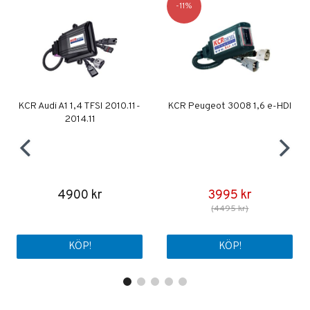
11
KCR Audi A1 1,4 TFSI 2010.11-
KCR Peugeot 3008 1,6 e-HDI
2014.11
4900 kr
3995 kr
(4495 kr)
KÖP!
KÖP!