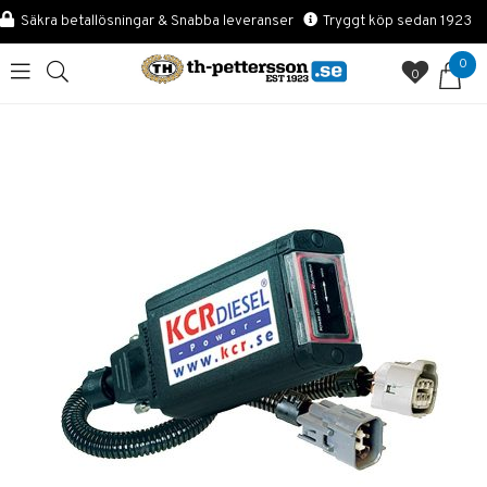
Säkra betallösningar & Snabba leveranser
Tryggt köp sedan 1923
0
0