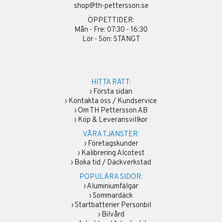
shop@th-pettersson.se
ÖPPETTIDER:
Mån - Fre: 07:30 - 16:30
Lör - Sön: STÄNGT
HITTA RÄTT:
›
Första sidan
›
Kontakta oss / Kundservice
›
Om TH Pettersson AB
›
Köp & Leveransvillkor
VÅRA TJÄNSTER:
›
Företagskunder
›
Kalibrering Alcotest
›
Boka tid / Däckverkstad
POPULÄRA SIDOR:
›
Aluminiumfälgar
›
Sommardäck
›
Startbatterier Personbil
›
Bilvård