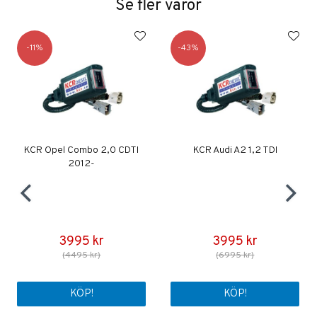
Se fler varor
11
43
KCR Opel Combo 2,0 CDTI
KCR Audi A2 1,2 TDI
2012-
3995 kr
3995 kr
(4495 kr)
(6995 kr)
KÖP!
KÖP!