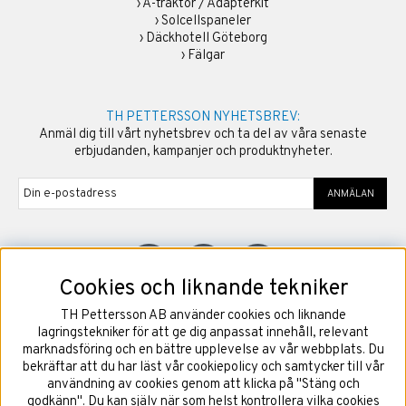
›
A-traktor / Adapterkit
›
Solcellspaneler
›
Däckhotell Göteborg
›
Fälgar
TH PETTERSSON NYHETSBREV:
Anmäl dig till vårt nyhetsbrev och ta del av våra senaste
erbjudanden, kampanjer och produktnyheter.
ANMÄLAN
Cookies och liknande tekniker
TH Pettersson AB använder cookies och liknande
©
2026
Copyright TH Pettersson AB
lagringstekniker för att ge dig anpassat innehåll, relevant
marknadsföring och en bättre upplevelse av vår webbplats. Du
bekräftar att du har läst vår cookiepolicy och samtycker till vår
användning av cookies genom att klicka på "Stäng och
godkänn". Du kan själv när som helst kontrollera vilka cookies