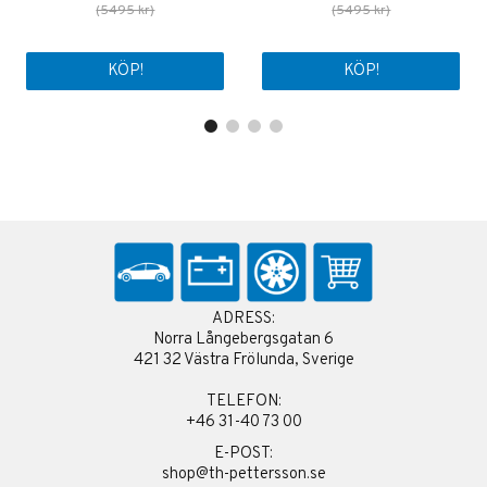
(5495 kr)
(5495 kr)
KÖP!
KÖP!
ADRESS:
Norra Långebergsgatan 6
421 32 Västra Frölunda, Sverige
TELEFON:
+46 31-40 73 00
E-POST:
shop@th-pettersson.se