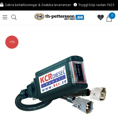
Säkra betallösningar & Snabba leveranser
Tryggt köp sedan 1923
0
0
11