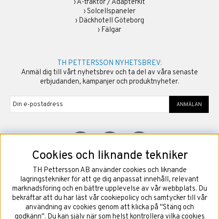
›
A-traktor / Adapterkit
›
Solcellspaneler
›
Däckhotell Göteborg
›
Fälgar
TH PETTERSSON NYHETSBREV:
Anmäl dig till vårt nyhetsbrev och ta del av våra senaste
erbjudanden, kampanjer och produktnyheter.
ANMÄLAN
Cookies och liknande tekniker
TH Pettersson AB använder cookies och liknande
©
2026
Copyright TH Pettersson AB
lagringstekniker för att ge dig anpassat innehåll, relevant
marknadsföring och en bättre upplevelse av vår webbplats. Du
bekräftar att du har läst vår cookiepolicy och samtycker till vår
användning av cookies genom att klicka på "Stäng och
godkänn". Du kan själv när som helst kontrollera vilka cookies