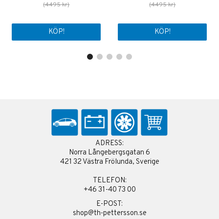
(4495 kr)
(4495 kr)
KÖP!
KÖP!
ADRESS:
Norra Långebergsgatan 6
421 32 Västra Frölunda, Sverige
TELEFON:
+46 31-40 73 00
E-POST:
shop@th-pettersson.se