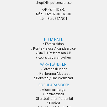
shop@th-pettersson.se
ÖPPETTIDER:
Mån - Fre: 07:30 - 16:30
Lör - Sön: STÄNGT
HITTA RÄTT:
›
Första sidan
›
Kontakta oss / Kundservice
›
Om TH Pettersson AB
›
Köp & Leveransvillkor
VÅRA TJÄNSTER:
›
Företagskunder
›
Kalibrering Alcotest
›
Boka tid / Däckverkstad
POPULÄRA SIDOR:
›
Aluminiumfälgar
›
Sommardäck
›
Startbatterier Personbil
›
Bilvård