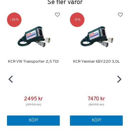
Se fler varor
38
8
KCR VW Transporter 2,5 TDI
KCR Yanmar 6BY220 3,0L
2495 kr
7470 kr
(3995 kr)
(8095 kr)
KÖP!
KÖP!