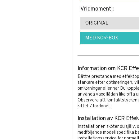
Vridmoment :
ORIGINAL
MED KCR-BOX
Information om KCR Effe
Bättre prestanda med effektop
starkare efter optimeringen, vi
omkörningar eller när Du koppla
använda växellådan lika ofta un
Observera att kontaktstycken p
kittet / fordonet.
Installation av KCR Effek
Installationen sköter du själv, 
medföljande modellspecifika be
installationsservice för normal