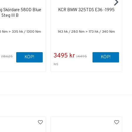
g Skördare 580D Blue
KCR BMW 325TDS E36 -1995
Steg III B
20 Nm > 335 hk / 1300 Nm
143 hk / 280 Nm > 173 hk / 340 Nm
3495 kr
(18625
(4495
KÖP!
KÖP!
kr)
k