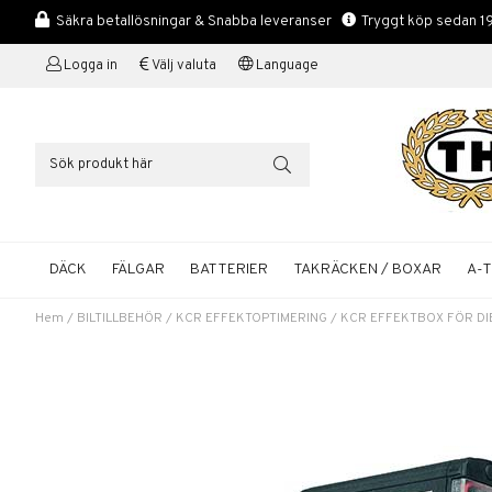
Säkra betallösningar & Snabba leveranser
Tryggt köp sedan 1
Logga in
Välj valuta
Language
DÄCK
FÄLGAR
BATTERIER
TAKRÄCKEN / BOXAR
A-
Hem
/
BILTILLBEHÖR
/
KCR EFFEKTOPTIMERING
/
KCR EFFEKTBOX FÖR DI