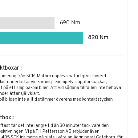
690 Nm
820 Nm
ktboxar :
timering från KCR.
Motorn upplevs naturligtvis mycket
lket underlättar vid körning i exempelvis uppförsbackar,
t på ett släp bakom bilen. Att vid sådana tillfällen inte behöva
derlättar självklart.
å bilden inte alltid stämmer överens med kontaktstycken i
tbox :
oftast tar det inte längre tid än 30 minuter tack vare den
skrivningen. Vi på TH Pettersson AB erbjuder även
t 495 SEK ink moms på plats i våra anläggningar i Göteborg, för