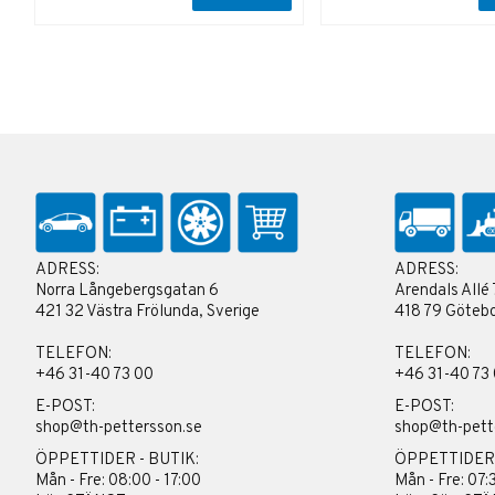
ADRESS:
ADRESS:
Norra Långebergsgatan 6
Arendals Allé 
421 32 Västra Frölunda, Sverige
418 79 Götebo
TELEFON:
TELEFON:
+46 31-40 73 00
+46 31-40 73
E-POST:
E-POST:
shop@th-pettersson.se
shop@th-pett
ÖPPETTIDER - BUTIK:
ÖPPETTIDER
Mån - Fre: 08:00 - 17:00
Mån - Fre: 07: