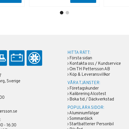
HITTA RÄTT:
›
Första sidan
›
Kontakta oss / Kundservice
›
Om TH Pettersson AB
›
Köp & Leveransvillkor
7
rg, Sverige
VÅRA TJÄNSTER:
›
Företagskunder
›
Kalibrering Alcotest
 00
›
Boka tid / Däckverkstad
POPULÄRA SIDOR:
ersson.se
›
Aluminiumfälgar
›
Sommardäck
:
›
Startbatterier Personbil
30 - 16:30