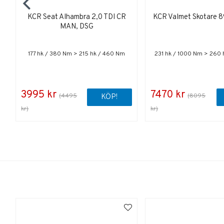
KCR Seat Alhambra 2,0 TDI CR
KCR Valmet Skotare 8
MAN, DSG
177 hk / 380 Nm > 215 hk / 460 Nm
231 hk / 1000 Nm > 260 
3995 kr
7470 kr
(4495
(8095
KÖP!
kr)
kr)