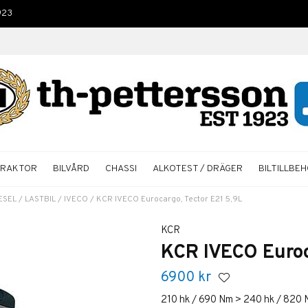
923
TRAKTOR
BILVÅRD
CHASSI
ALKOTEST / DRÄGER
BILTILLBE
ESEL
/
LASTBIL
/
IVECO
/
KCR IVECO Eurocargo, Tector E21 5,9L
KCR
KCR IVECO Euroc
6900
kr
210 hk / 690 Nm > 240 hk / 820