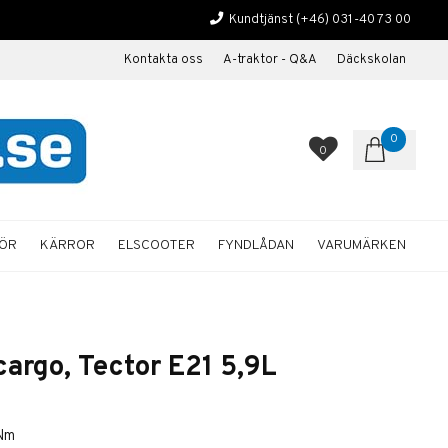
Kundtjänst
(+46) 031-40 73 00
Kontakta oss
A-traktor - Q&A
Däckskolan
0
0
HÖR
KÄRROR
ELSCOOTER
FYNDLÅDAN
VARUMÄRKEN
argo, Tector E21 5,9L
 Nm