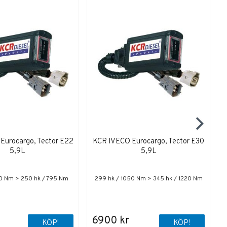
Eurocargo, Tector E22
KCR IVECO Eurocargo, Tector E30
5,9L
5,9L
80 Nm > 250 hk / 795 Nm
299 hk / 1050 Nm > 345 hk / 1220 Nm
6900 kr
KÖP!
KÖP!