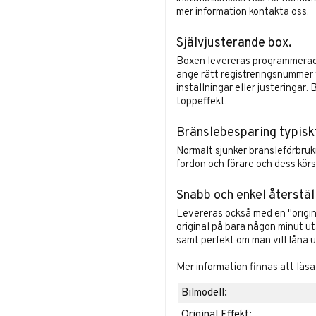
mer information
kontakta oss
.
Självjusterande box.
Boxen levereras programmerad o
ange rätt registreringsnummer v
inställningar eller justeringar
toppeffekt.
Bränslebesparing typisk
Normalt sjunker bränsleförbruk
fordon och förare och dess körst
Snabb och enkel återstäl
Levereras också med en "origina
original på bara någon minut u
samt perfekt om man vill låna ut
Mer information finnas att läs
Bilmodell:
Original Effekt: