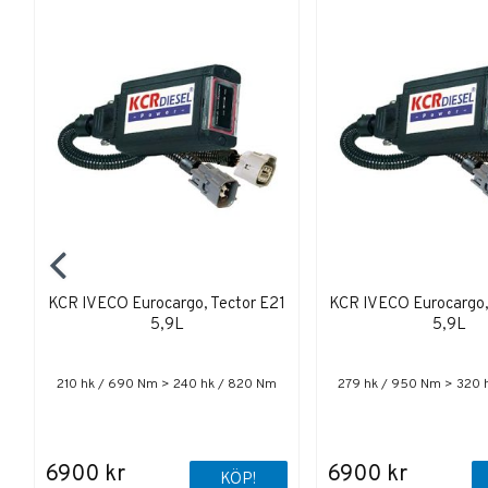
KCR IVECO Eurocargo, Tector E21
KCR IVECO Eurocargo,
5,9L
5,9L
210 hk / 690 Nm > 240 hk / 820 Nm
279 hk / 950 Nm > 320 
6900 kr
6900 kr
KÖP!