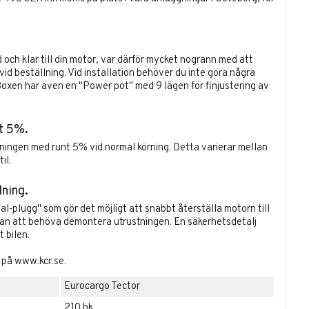
ch klar till din motor, var därför mycket nogrann med att
id beställning. Vid installation behöver du inte göra några
. Boxen har även en "Power pot" med 9 lägen för finjustering av
t 5%.
ningen med runt 5% vid normal körning. Detta varierar mellan
il.
lning.
l-plugg" som gör det möjligt att snabbt återställa motorn till
tan att behöva demontera utrustningen. En säkerhetsdetalj
 bilen.
a på
www.kcr.se
.
Eurocargo Tector
210 hk