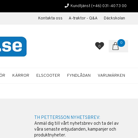
Kundtjänst
(+46) 031-40 73 00
Kontakta oss
A-traktor - Q&A
Däckskolan
0
0
HÖR
KÄRROR
ELSCOOTER
FYNDLÅDAN
VARUMÄRKEN
TH PETTERSSON NYHETSBREV:
Anmäl dig till vårt nyhetsbrev och ta del av
våra senaste erbjudanden, kampanjer och
produktnyheter.