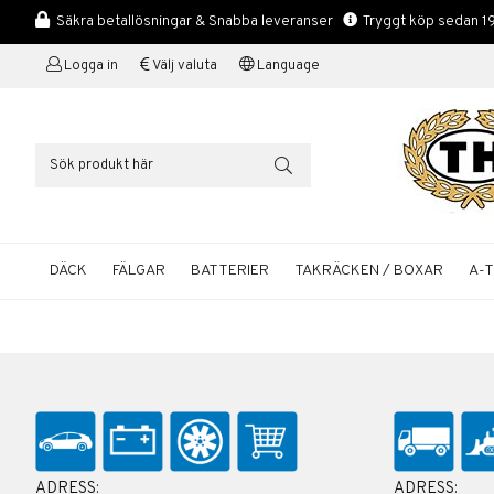
Säkra betallösningar & Snabba leveranser
Tryggt köp sedan 1
Logga in
Välj valuta
Language
DÄCK
FÄLGAR
BATTERIER
TAKRÄCKEN / BOXAR
A-
ADRESS:
ADRESS: