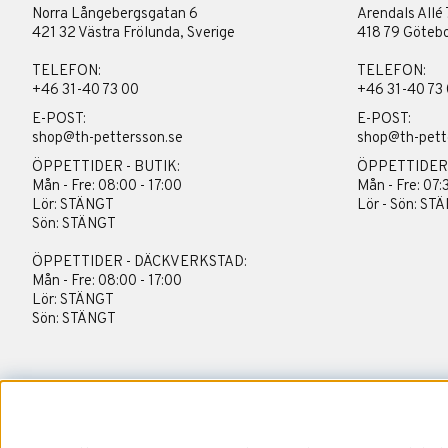
Norra Långebergsgatan 6
Arendals Allé 
421 32 Västra Frölunda, Sverige
418 79 Götebo
TELEFON:
TELEFON:
+46 31-40 73 00
+46 31-40 73
E-POST:
E-POST:
shop@th-pettersson.se
shop@th-pett
ÖPPETTIDER - BUTIK:
ÖPPETTIDER
Mån - Fre: 08:00 - 17:00
Mån - Fre: 07:
Lör: STÄNGT
Lör - Sön: ST
Sön: STÄNGT
ÖPPETTIDER - DÄCKVERKSTAD:
Mån - Fre: 08:00 - 17:00
Lör: STÄNGT
Sön: STÄNGT