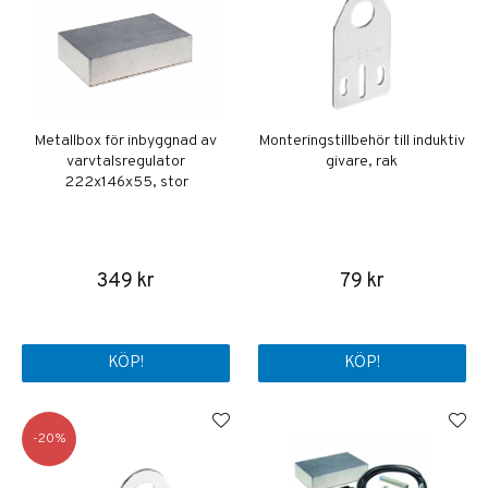
Metallbox för inbyggnad av
Monteringstillbehör till induktiv
varvtalsregulator
givare, rak
222x146x55, stor
349 kr
79 kr
KÖP!
KÖP!
20