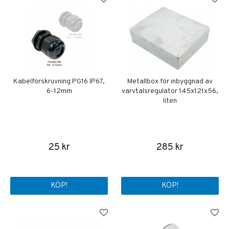
Kabelförskruvning PG16 IP67,
Metallbox för inbyggnad av
6-12mm
varvtalsregulator 145x121x56,
liten
25 kr
285 kr
KÖP!
KÖP!