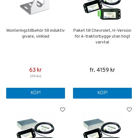
Monteringstillbehör till induktiv
Paket till Chevrolet, H-Version
givare, vinklad
för A-traktorbygge utan högt
varvtal
63 kr
fr. 4159 kr
(79 kr)
KÖP!
KÖP!