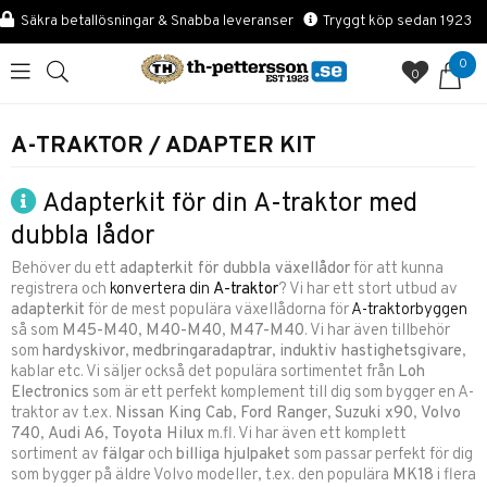
Säkra betallösningar & Snabba leveranser
Tryggt köp sedan 1923
0
0
A-TRAKTOR / ADAPTER KIT
Adapterkit för din A-traktor med
dubbla lådor
Behöver du ett
adapterkit för dubbla växellådor
för att kunna
registrera och
konvertera din
A-traktor
? Vi har ett stort utbud av
adapterkit
för de mest populära växellådorna för
A-traktorbyggen
så som
M45-M40
,
M40-M40
,
M47-M40
. Vi har även tillbehör
som
hardyskivor
,
medbringaradaptrar
,
induktiv hastighetsgivare
,
kablar etc.
Vi säljer också det populära sortimentet från
Loh
Electronics
som är ett perfekt komplement till dig som bygger en A-
traktor av t.ex.
Nissan King Cab
,
Ford Ranger
,
Suzuki x90
,
Volvo
740
,
Audi A6
,
Toyota Hilux
m.fl. Vi har även ett komplett
sortiment av
fälgar
och
billiga hjulpaket
som passar perfekt för dig
som bygger på äldre Volvo modeller, t.ex. den populära
MK18
i flera