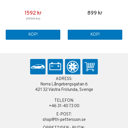
1592 kr
899 kr
(1990 kr)
KÖP!
KÖP!
ADRESS:
Norra Långebergsgatan 6
421 32 Västra Frölunda, Sverige
TELEFON:
+46 31-40 73 00
E-POST:
shop@th-pettersson.se