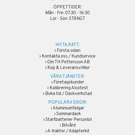
ÖPPETTIDER:
Mån - Fre: 07:30 - 16:30
Lör - Sön: STÄNGT
HITTA RÄTT:
›
Första sidan
›
Kontakta oss / Kundservice
›
Om TH Pettersson AB
›
Köp & Leveransvillkor
VÅRA TJÄNSTER:
›
Företagskunder
›
Kalibrering Alcotest
›
Boka tid / Däckverkstad
POPULÄRA SIDOR:
›
Aluminiumfälgar
›
Sommardäck
›
Startbatterier Personbil
›
Bilvård
›
A-traktor / Adapterkit