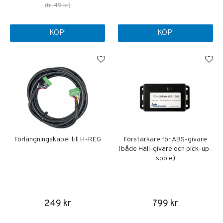
(fr. 49 kr)
KÖP!
KÖP!
Förlängningskabel till H-REG
Förstärkare för ABS-givare
(både Hall-givare och pick-up-
spole)
249 kr
799 kr