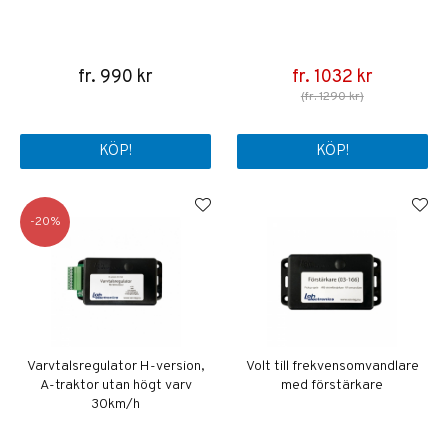
fr. 990 kr
fr. 1032 kr
(fr. 1290 kr)
KÖP!
KÖP!
20
Varvtalsregulator H-version,
Volt till frekvensomvandlare
A-traktor utan högt varv
med förstärkare
30km/h