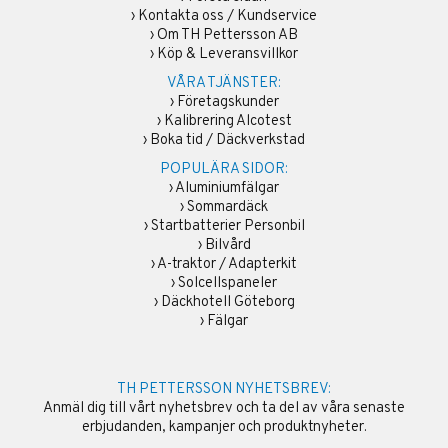
›
Kontakta oss / Kundservice
›
Om TH Pettersson AB
›
Köp & Leveransvillkor
VÅRA TJÄNSTER:
›
Företagskunder
›
Kalibrering Alcotest
›
Boka tid / Däckverkstad
POPULÄRA SIDOR:
›
Aluminiumfälgar
›
Sommardäck
›
Startbatterier Personbil
›
Bilvård
›
A-traktor / Adapterkit
›
Solcellspaneler
›
Däckhotell Göteborg
›
Fälgar
TH PETTERSSON NYHETSBREV:
Anmäl dig till vårt nyhetsbrev och ta del av våra senaste
erbjudanden, kampanjer och produktnyheter.