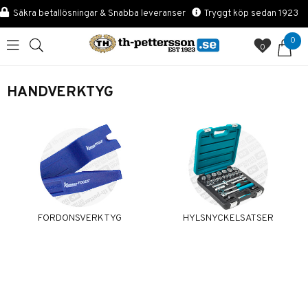
Säkra betallösningar & Snabba leveranser
Tryggt köp sedan 1923
0
0
HANDVERKTYG
FORDONSVERKTYG
HYLSNYCKELSATSER