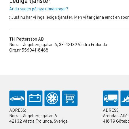
Lediga tjänster
Är du sugen på nya utmaningar?
› Just nu har vi inga lediga tjänster. Men vi tar gärna emot en sp
TH Pettersson AB
Norra Långebergsgatan 6, SE-42132 Västra Frölunda
Org.nr 556041-8468
ADRESS:
ADRESS:
Norra Långebergsgatan 6
Arendals Allé 
421 32 Västra Frölunda, Sverige
418 79 Götebo