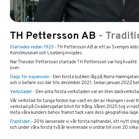
TH Pettersson AB
- Tradit
Startades redan 1923
- TH Pettersson AB är ett av Sveriges äld
Konstmuseum och Liseberg invigdes.
När Theodor Pettersson startade TH Pettersson var hög kvalité. go
över.
Dags för expansion
- Den första butiken låg på Norra Hamngatan
och vi befann oss där tills december 2021. Sedan januari 2022 bef
Verkstäder
- Den allra första verkstaden var en liten däckverk
Vår verkstad för tunga fordon har varit en del av Hisingen i över t
verkstad på Ovädersgatan blivit för trång. Våren 2025 tog vi nästa
möta våra kunders behov främst tack vare dess geografiska läge. H
Framtiden
- 2016 lanserade vi vår första näthandel, ett nytt steg 
och under våra första två år levererade vi ordrar till över 20 olik