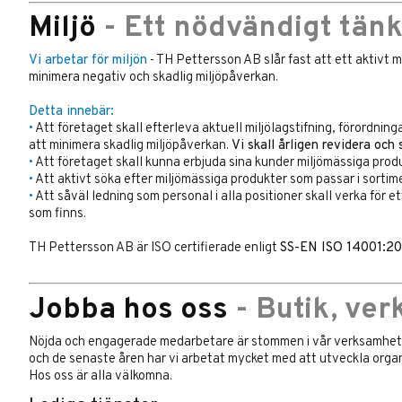
Miljö
- Ett nödvändigt tänk
Vi arbetar för miljön
- TH Pettersson AB slår fast att ett aktivt 
minimera negativ och skadlig miljöpåverkan.
Detta innebär:
•
Att företaget skall efterleva aktuell miljölagstifning, förordning
att minimera skadlig miljöpåverkan.
Vi skall årligen revidera och
•
Att företaget skall kunna erbjuda sina kunder miljömässiga pro
•
Att aktivt söka efter miljömässiga produkter som passar i sortim
•
Att såväl ledning som personal i alla positioner skall verka för 
som finns.
TH Pettersson AB är ISO certifierade enligt
SS-EN ISO 14001:20
Jobba hos oss
- Butik, ver
Nöjda och engagerade medarbetare är stommen i vår verksamhet. S
och de senaste åren har vi arbetat mycket med att utveckla organ
Hos oss är alla välkomna.