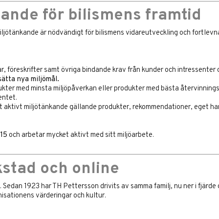
ande för bilismens framtid
miljötänkande är nödvändigt för bilismens vidareutveckling och fortlevn
ar, föreskrifter samt övriga bindande krav från kunder och intressenter o
 sätta nya miljömål.
dukter med minsta miljöpåverkan eller produkter med bästa återvinning
entet.
ett aktivt miljötänkande gällande produkter, rekommendationer, eget ha
15
och arbetar mycket aktivt med sitt miljöarbete.
kstad och online
edan 1923 har TH Pettersson drivits av samma familj, nu ner i fjärde 
isationens värderingar och kultur.