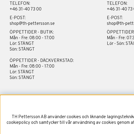
TELEFON:
TELEFON:
+46 31-40 73 00
+46 31-40 73
E-POST:
E-POST:
shop@th-pettersson.se
shop@th-pett
ÖPPETTIDER - BUTIK:
ÖPPETTIDER
Mån - Fre: 08:00 - 17:00
Mån - Fre: 07:
Lör: STÄNGT
Lör - Sön: ST
Sön: STÄNGT
ÖPPETTIDER - DÄCKVERKSTAD:
Mån - Fre: 08:00 - 17:00
Lör: STÄNGT
Sön: STÄNGT
TH Pettersson AB använder cookies och liknande lagringstekniker
cookiepolicy och samtycker till vår användning av cookies genom att