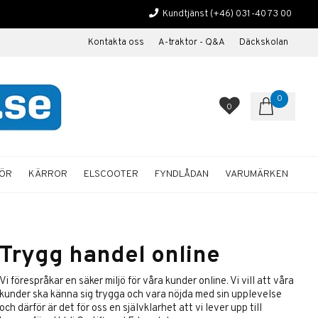
Kundtjänst
(+46) 031-40 73 00
Kontakta oss
A-traktor - Q&A
Däckskolan
0
0
HÖR
KÄRROR
ELSCOOTER
FYNDLÅDAN
VARUMÄRKEN
Trygg handel online
Vi förespråkar en säker miljö för våra kunder online. Vi vill att våra
kunder ska känna sig trygga och vara nöjda med sin upplevelse
och därför är det för oss en självklarhet att vi lever upp till