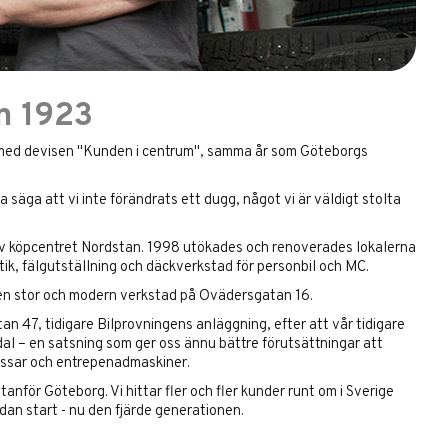
n 1923
n med devisen "Kunden i centrum", samma år som Göteborgs
säga att vi inte förändrats ett dugg, något vi är väldigt stolta
av köpcentret Nordstan. 1998 utökades och renoverades lokalerna
tik, fälgutställning och däckverkstad för personbil och MC.
en stor och modern verkstad på Ovädersgatan 16.
tan 47, tidigare Bilprovningens anläggning, efter att vår tidigare
ndal – en satsning som ger oss ännu bättre förutsättningar att
bussar och entrepenadmaskiner.
anför Göteborg. Vi hittar fler och fler kunder runt om i Sverige
edan start - nu den fjärde generationen.