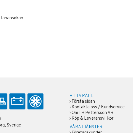
ontanansökan.
HITTA RÄTT:
›
Första sidan
›
Kontakta oss / Kundservice
›
Om TH Pettersson AB
›
Köp & Leveransvillkor
7
rg, Sverige
VÅRA TJÄNSTER:
›
Företagskunder