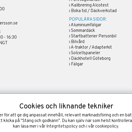
›
Kalibrering Alcotest
 00
›
Boka tid / Däckverkstad
POPULÄRA SIDOR:
ersson.se
›
Aluminiumfälgar
›
Sommardäck
:
›
Startbatterier Personbil
30 - 16:30
›
Bilvård
ÄNGT
›
A-traktor / Adapterkit
›
Solcellspaneler
›
Däckhotell Göteborg
›
Fälgar
Cookies och liknande tekniker
 för att ge dig anpassat innehåll, relevant marknadsföring och en bätt
 klicka på "Stäng och godkänn". Du kan själv när som helst kontrollera
kan läsa mer i vår
Integritetspolicy
och i vår
cookiepolicy
.