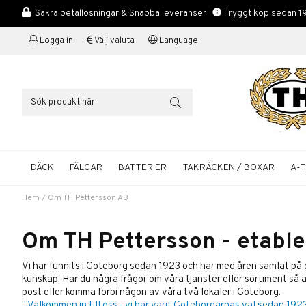
Säkra betallösningar & Snabba leveranser
Tryggt köp sedan 1
Logga in
Välj valuta
Language
DÄCK
FÄLGAR
BATTERIER
TAKRÄCKEN / BOXAR
A-
Hem
/
Om TH Pettersson AB
Om TH Pettersson - etable
Vi har funnits i Göteborg sedan 1923 och har med åren samlat på
kunskap. Har du några frågor om våra tjänster eller sortiment så är
post eller komma förbi någon av våra två lokaler i Göteborg.
" Välkommen in till oss - vi har varit Göteborgarnas val sedan 1923