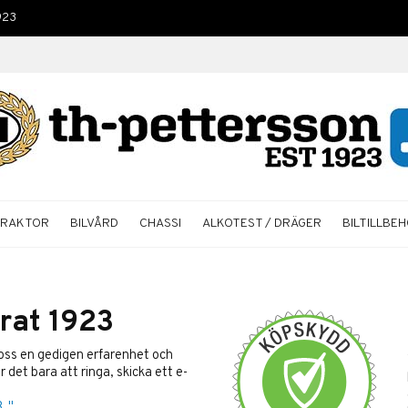
923
TRAKTOR
BILVÅRD
CHASSI
ALKOTEST / DRÄGER
BILTILLBE
rat 1923
 oss en gedigen erfarenhet och
 det bara att ringa, skicka ett e-
. "