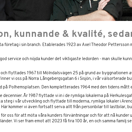
ion, kunnande & kvalité, seda
sta företag i sin branch. Etablerades 1923 av Axel Theodor Pettersso
d service och nöjda kunder det viktigaste ledorden - man skulle kunna 
 och flyttades 1967 till Mölndalsvägen 25 på grund av byggnationen 
inner vi oss på Norra Långebergsgatan 6 i Sisjön, i vår välsorterade bu
stad på Polhemsplatsen. Den kompletterades 1964 med den tidens mått 
re decennier. År 1987 flyttade vi in i de rymliga lokalerna på Herkulesga
 steg i vår utveckling och flyttade till moderna, rymliga lokaler i Are
är kommer vi även fortsatt serva allt från personbilar till lastbilar, 
för oss för att möta våra kunders förväntningar och för att nå kunder ut
a länder. Vi ser fram emot att 2023 få fira 100 år, en och samma familj s