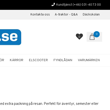
Kundtjänst
(+46) 031-40 73 00
Kontakta oss
A-traktor - Q&A
Däckskolan
0
0
HÖR
KÄRROR
ELSCOOTER
FYNDLÅDAN
VARUMÄRKEN
med extra packning på resan. Perfekt för äventyr, semester eller