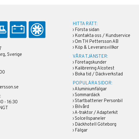
HITTA RÄTT:
›
Första sidan
›
Kontakta oss / Kundservice
›
Om TH Pettersson AB
›
Köp & Leveransvillkor
7
rg, Sverige
VÅRA TJÄNSTER:
›
Företagskunder
›
Kalibrering Alcotest
 00
›
Boka tid / Däckverkstad
POPULÄRA SIDOR:
ersson.se
›
Aluminiumfälgar
›
Sommardäck
:
›
Startbatterier Personbil
30 - 16:30
›
Bilvård
ÄNGT
›
A-traktor / Adapterkit
›
Solcellspaneler
›
Däckhotell Göteborg
›
Fälgar