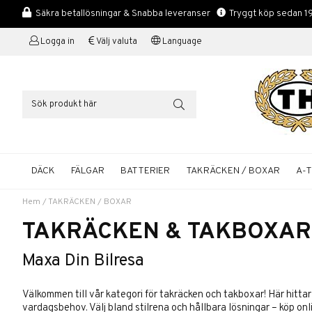
Säkra betallösningar & Snabba leveranser
Tryggt köp sedan 1
Logga in
Välj valuta
Language
DÄCK
FÄLGAR
BATTERIER
TAKRÄCKEN / BOXAR
A-
Hem
/
TAKRÄCKEN / BOXAR
TAKRÄCKEN & TAKBOXAR
Maxa Din Bilresa
Välkommen till vår kategori för takräcken och takboxar! Här hitta
vardagsbehov. Välj bland stilrena och hållbara lösningar – köp onl