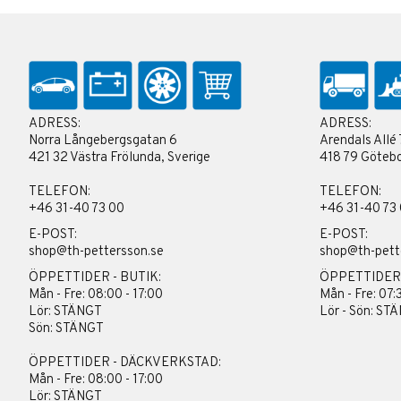
ADRESS:
ADRESS:
Norra Långebergsgatan 6
Arendals Allé 
421 32 Västra Frölunda, Sverige
418 79 Götebo
TELEFON:
TELEFON:
+46 31-40 73 00
+46 31-40 73
E-POST:
E-POST:
shop@th-pettersson.se
shop@th-pett
ÖPPETTIDER - BUTIK:
ÖPPETTIDER
Mån - Fre: 08:00 - 17:00
Mån - Fre: 07:
Lör: STÄNGT
Lör - Sön: ST
Sön: STÄNGT
ÖPPETTIDER - DÄCKVERKSTAD:
Mån - Fre: 08:00 - 17:00
Lör: STÄNGT