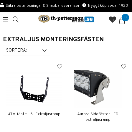
Säkra betallösningar & Snabba leveranser
Tryggt köp sedan 1923
0
0
EXTRALJUS MONTERINGSFÄSTEN
SORTERA:
ATV-fäste - 6'' Extraljusramp
Aurora Sidofästen LED
extraljusramp