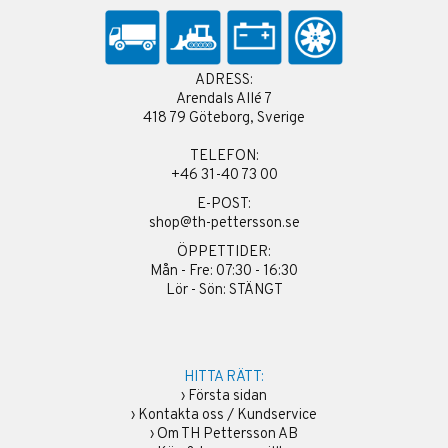
ADRESS:
Arendals Allé 7
418 79 Göteborg, Sverige
TELEFON:
+46 31-40 73 00
E-POST:
shop@th-pettersson.se
ÖPPETTIDER:
Mån - Fre: 07:30 - 16:30
Lör - Sön: STÄNGT
HITTA RÄTT:
›
Första sidan
›
Kontakta oss / Kundservice
›
Om TH Pettersson AB