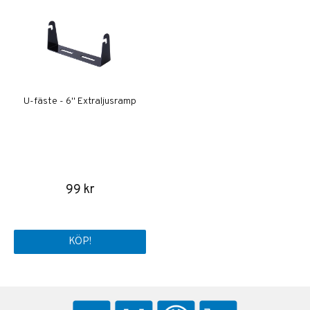
U-fäste - 6'' Extraljusramp
99 kr
KÖP!