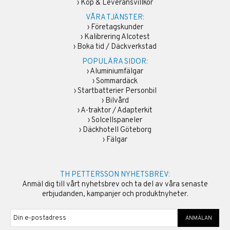
›
Köp & Leveransvillkor
VÅRA TJÄNSTER:
›
Företagskunder
›
Kalibrering Alcotest
›
Boka tid / Däckverkstad
POPULÄRA SIDOR:
›
Aluminiumfälgar
›
Sommardäck
›
Startbatterier Personbil
›
Bilvård
›
A-traktor / Adapterkit
›
Solcellspaneler
›
Däckhotell Göteborg
›
Fälgar
TH PETTERSSON NYHETSBREV:
Anmäl dig till vårt nyhetsbrev och ta del av våra senaste
erbjudanden, kampanjer och produktnyheter.
ANMÄLAN