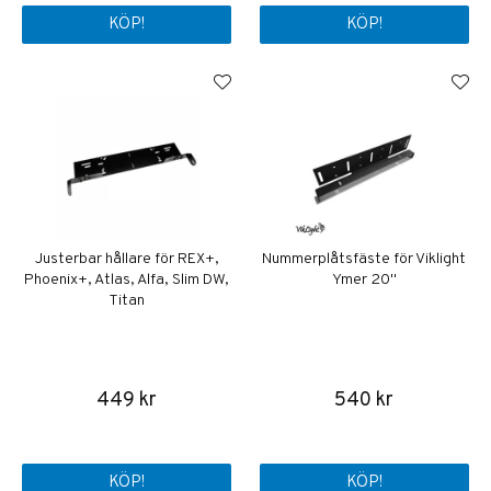
KÖP!
KÖP!
Justerbar hållare för REX+,
Nummerplåtsfäste för Viklight
Phoenix+, Atlas, Alfa, Slim DW,
Ymer 20"
Titan
449 kr
540 kr
KÖP!
KÖP!