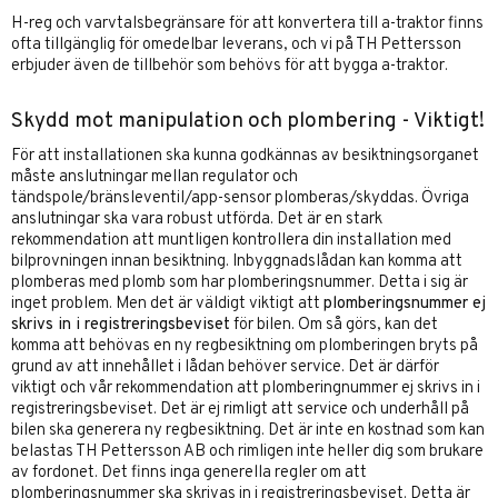
H-reg och varvtalsbegränsare för att konvertera till a-traktor finns
ofta tillgänglig för omedelbar leverans, och vi på TH Pettersson
erbjuder även de tillbehör som behövs för att bygga a-traktor.
Skydd mot manipulation och plombering - Viktigt!
För att installationen ska kunna godkännas av besiktningsorganet
måste anslutningar mellan regulator och
tändspole/bränsleventil/app-sensor plomberas/skyddas. Övriga
anslutningar ska vara robust utförda. Det är en stark
rekommendation att muntligen kontrollera din installation med
bilprovningen innan besiktning. Inbyggnadslådan kan komma att
plomberas med plomb som har plomberingsnummer. Detta i sig är
inget problem. Men det är väldigt viktigt att
plomberingsnummer ej
skrivs in i registreringsbeviset
för bilen. Om så görs, kan det
komma att behövas en ny regbesiktning om plomberingen bryts på
grund av att innehållet i lådan behöver service. Det är därför
viktigt och vår rekommendation att plomberingnummer ej skrivs in i
registreringsbeviset. Det är ej rimligt att service och underhåll på
bilen ska generera ny regbesiktning. Det är inte en kostnad som kan
belastas TH Pettersson AB och rimligen inte heller dig som brukare
av fordonet. Det finns inga generella regler om att
plomberingsnummer ska skrivas in i registreringsbeviset. Detta är