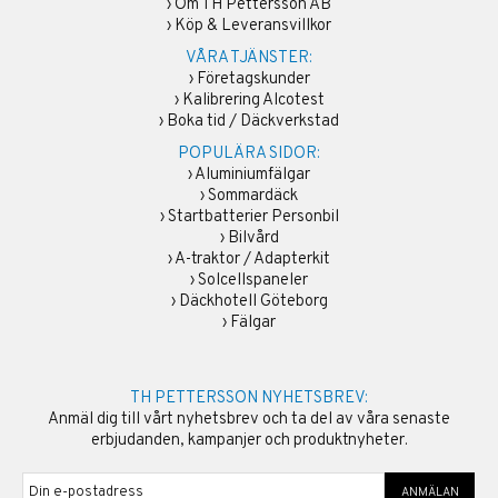
›
Om TH Pettersson AB
›
Köp & Leveransvillkor
VÅRA TJÄNSTER:
›
Företagskunder
›
Kalibrering Alcotest
›
Boka tid / Däckverkstad
POPULÄRA SIDOR:
›
Aluminiumfälgar
›
Sommardäck
›
Startbatterier Personbil
›
Bilvård
›
A-traktor / Adapterkit
›
Solcellspaneler
›
Däckhotell Göteborg
›
Fälgar
TH PETTERSSON NYHETSBREV:
Anmäl dig till vårt nyhetsbrev och ta del av våra senaste
erbjudanden, kampanjer och produktnyheter.
ANMÄLAN