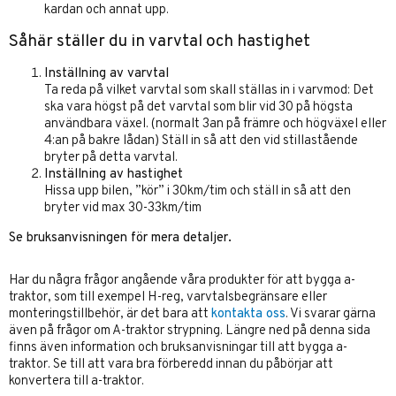
kardan och annat upp.
Såhär ställer du in varvtal och hastighet
Inställning av varvtal
Ta reda på vilket varvtal som skall ställas in i varvmod: Det
ska vara högst på det varvtal som blir vid 30 på högsta
användbara växel. (normalt 3an på främre och högväxel eller
4:an på bakre lådan) Ställ in så att den vid stillastående
bryter på detta varvtal.
Inställning av hastighet
Hissa upp bilen, ”kör” i 30km/tim och ställ in så att den
bryter vid max 30-33km/tim
Se bruksanvisningen för mera detaljer.
Har du några frågor angående våra produkter för att bygga a-
traktor, som till exempel H-reg, varvtalsbegränsare eller
monteringstillbehör, är det bara att
kontakta oss
. Vi svarar gärna
även på frågor om
A-traktor strypning
. Längre ned på denna sida
finns även information och bruksanvisningar till att bygga a-
traktor. Se till att vara bra förberedd innan du påbörjar att
konvertera till a-traktor.