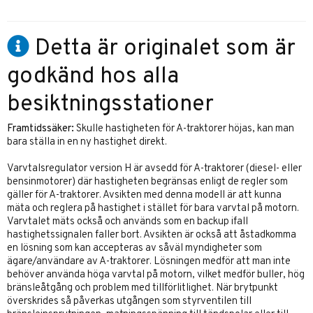
Detta är originalet som är
godkänd hos alla
besiktningsstationer
Framtidssäker:
Skulle hastigheten för A-traktorer höjas, kan man
bara ställa in en ny hastighet direkt.
Varvtalsregulator version H är avsedd för A-traktorer (diesel- eller
bensinmotorer) där hastigheten begränsas enligt de regler som
gäller för A-traktorer. Avsikten med denna modell är att kunna
mäta och reglera på hastighet i stället för bara varvtal på motorn.
Varvtalet mäts också och används som en backup ifall
hastighetssignalen faller bort. Avsikten är också att åstadkomma
en lösning som kan accepteras av såväl myndigheter som
ägare/användare av A-traktorer. Lösningen medför att man inte
behöver använda höga varvtal på motorn, vilket medför buller, hög
bränsleåtgång och problem med tillförlitlighet. När brytpunkt
överskrides så påverkas utgången som styrventilen till