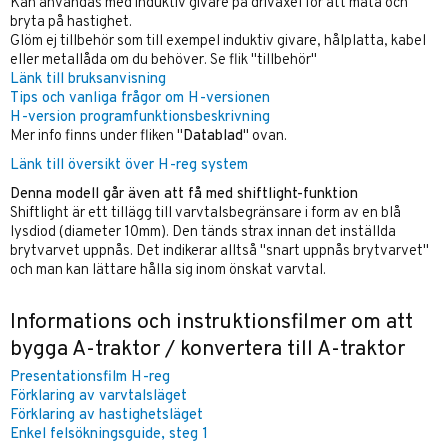
Kan användas med induktiv givare på drivaxel för att mäta och
bryta på hastighet.
Glöm ej tillbehör som till exempel induktiv givare, hålplatta, kabel
eller metallåda om du behöver. Se flik "tillbehör"
Länk till bruksanvisning
Tips och vanliga frågor om H-versionen
H-version programfunktionsbeskrivning
Mer info finns under fliken "
Datablad
" ovan.
Länk till översikt över H-reg system
Denna modell går även att få med shiftlight-funktion
Shiftlight är ett tillägg till varvtalsbegränsare i form av en blå
lysdiod (diameter 10mm). Den tänds strax innan det inställda
brytvarvet uppnås. Det indikerar alltså "snart uppnås brytvarvet"
och man kan lättare hålla sig inom önskat varvtal.
Informations och instruktionsfilmer om att
bygga A-traktor / konvertera till A-traktor
Presentationsfilm H-reg
Förklaring av varvtalsläget
Förklaring av hastighetsläget
Enkel felsökningsguide, steg 1