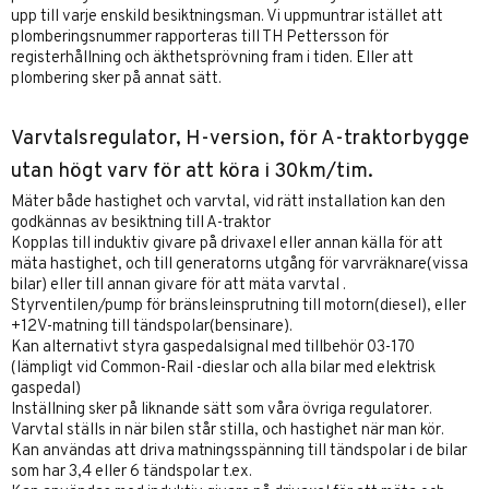
upp till varje enskild besiktningsman. Vi uppmuntrar istället att
plomberingsnummer rapporteras till TH Pettersson för
registerhållning och äkthetsprövning fram i tiden. Eller att
plombering sker på annat sätt.
Varvtalsregulator, H-version, för A-traktorbygge
utan högt varv för att köra i 30km/tim.
Mäter både hastighet och varvtal, vid rätt installation kan den
godkännas av besiktning till A-traktor
Kopplas till induktiv givare på drivaxel eller annan källa för att
mäta hastighet, och till generatorns utgång för varvräknare(vissa
bilar) eller till annan givare för att mäta varvtal .
Styrventilen/pump för bränsleinsprutning till motorn(diesel), eller
+12V-matning till tändspolar(bensinare).
Kan alternativt styra gaspedalsignal med tillbehör 03-170
(lämpligt vid Common-Rail -dieslar och alla bilar med elektrisk
gaspedal)
Inställning sker på liknande sätt som våra övriga regulatorer.
Varvtal ställs in när bilen står stilla, och hastighet när man kör.
Kan användas att driva matningsspänning till tändspolar i de bilar
som har 3,4 eller 6 tändspolar t.ex.