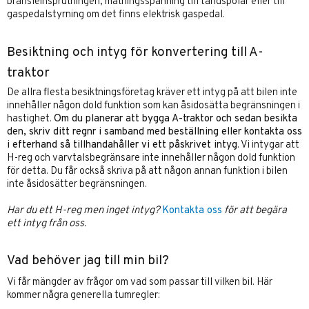
bränsleinsprutningen, matningsspänning till tändspolar eller till
gaspedalstyrning om det finns elektrisk gaspedal.
Besiktning och intyg för konvertering till A-
traktor
De allra flesta besiktningsföretag kräver ett intyg på att bilen inte
innehåller någon dold funktion som kan åsidosätta begränsningen i
hastighet.
Om du planerar att bygga A-traktor och sedan besikta
den, skriv ditt regnr i samband med beställning eller kontakta oss
i efterhand så tillhandahåller vi ett påskrivet intyg
. Vi intygar att
H-reg och varvtalsbegränsare inte innehåller någon dold funktion
för detta. Du får också skriva på att någon annan funktion i bilen
inte åsidosätter begränsningen.
Har du ett H-reg men inget intyg?
Kontakta oss
för att begära
ett intyg från oss.
Vad behöver jag till min bil?
Vi får mängder av frågor om vad som passar till vilken bil. Här
kommer några generella tumregler: