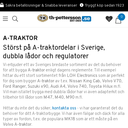
Säkra betallösningar & Snabba leveranser
Tryggt köp sedan 1923
0
0
A-TRAKTOR
Störst på A-traktordelar i Sverige,
dubbla lådor och regulatorer
Vi erbjuder ett av Sveriges bredaste sortiment av det du behöver
för att bygga
A-traktor
enligt dagens reglemente. Till exempel
hittar du ett stort sortimentet från
LOH Electronics
som är perfekt
för dig som bygger
A-traktor
av t.ex.
Nissan King Cab
,
Volvo V70
,
Ford Ranger
,
Suzuki x90
,
Audi A4
,
Volvo 740
,
Toyota Hilux
m.fl.
Vill man istället bygga med dubbla lådor har vi även adapterkit och
tillbehör till lådor som
M47
,
M40
,
M90
m.fl.
Hittar du inte det du söker,
kontakta oss
- vi har garanterat det du
behöver för ditt A-traktorbygge. Vi har även fälgar och däck för alla
typer av fordon, t.ex. de populära
MK18
som är ett måste på en
Volvo A-traktor
.