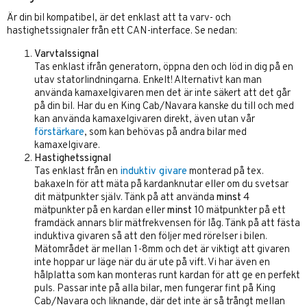
Är din bil kompatibel, är det enklast att ta varv- och
hastighetssignaler från ett CAN-interface. Se nedan:
Varvtalssignal
Tas enklast ifrån generatorn, öppna den och löd in dig på en
utav statorlindningarna. Enkelt! Alternativt kan man
använda kamaxelgivaren men det är inte säkert att det går
på din bil. Har du en King Cab/Navara kanske du till och med
kan använda kamaxelgivaren direkt, även utan vår
förstärkare
, som kan behövas på andra bilar med
kamaxelgivare.
Hastighetssignal
Tas enklast från en
induktiv givare
monterad på tex.
bakaxeln för att mäta på kardanknutar eller om du svetsar
dit mätpunkter själv. Tänk på att använda
minst
4
mätpunkter på en kardan eller
minst
10 mätpunkter på ett
framdäck annars blir mätfrekvensen för låg. Tänk på att fästa
induktiva givaren så att den följer med rörelser i bilen.
Mätområdet är mellan 1-8mm och det är viktigt att givaren
inte hoppar ur läge när du är ute på vift. Vi har även en
hålplatta som kan monteras runt kardan för att ge en perfekt
puls. Passar inte på alla bilar, men fungerar fint på King
Cab/Navara och liknande, där det inte är så trångt mellan