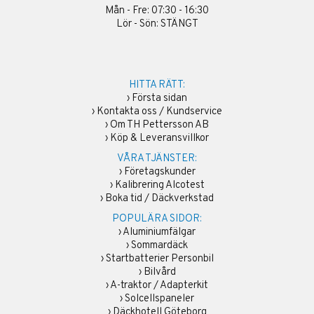
Mån - Fre: 07:30 - 16:30
Lör - Sön: STÄNGT
HITTA RÄTT:
›
Första sidan
›
Kontakta oss / Kundservice
›
Om TH Pettersson AB
›
Köp & Leveransvillkor
VÅRA TJÄNSTER:
›
Företagskunder
›
Kalibrering Alcotest
›
Boka tid / Däckverkstad
POPULÄRA SIDOR:
›
Aluminiumfälgar
›
Sommardäck
›
Startbatterier Personbil
›
Bilvård
›
A-traktor / Adapterkit
›
Solcellspaneler
›
Däckhotell Göteborg