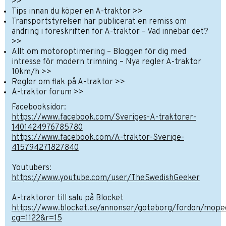
>>
Tips innan du köper en A-traktor >>
Transportstyrelsen har publicerat en remiss om
ändring i föreskriften för A-traktor – Vad innebär det?
>>
Allt om motoroptimering – Bloggen för dig med
intresse för modern trimning – Nya regler A-traktor
10km/h >>
Regler om flak på A-traktor >>
A-traktor forum >>
Facebooksidor:
https://www.facebook.com/Sveriges-A-traktorer-
1401424976785780
https://www.facebook.com/A-traktor-Sverige-
415794271827840
Youtubers:
https://www.youtube.com/user/TheSwedishGeeker
A-traktorer till salu på Blocket
https://www.blocket.se/annonser/goteborg/fordon/moped
cg=1122&r=15