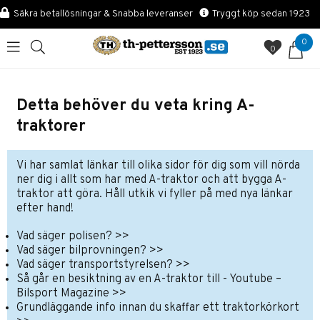
Säkra betallösningar & Snabba leveranser
Tryggt köp sedan 1923
0
0
Detta behöver du veta kring A-
traktorer
Vi har samlat länkar till olika sidor för dig som vill nörda
ner dig i allt som har med A-traktor och att
bygga A-
traktor
att göra. Håll utkik vi fyller på med nya länkar
efter hand!
Vad säger polisen? >>
Vad säger bilprovningen? >>
Vad säger transportstyrelsen? >>
Så går en besiktning av en A-traktor till - Youtube –
Bilsport Magazine >>
Grundläggande info innan du skaffar ett traktorkörkort