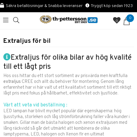
Säkra betallösningar & Snabba leveranser
Tryggt köp sedan 1923
0
0
Extraljus för bil
Extraljus för olika bilar av hög kvalité
till ett lågt pris
Hos oss hittar du ett stort sortiment av prisvärda men kraftfulla
extraljus
CREE och allt du behöver för montering. Genom lång
erfarenhet har vi här valt ut ett kvalitativt sortiment till ett riktigt
lågt pris med fokus på hållbarhet, effektivitet och ljusflöde.
Värt att veta vid beställning :
LED lampan har blivit mycket populär där egenskaperna: hög
ljusstyrka, storleken och låg strömförbrukning faller våra kunder i
smaken. Gillar man de bästa halogen och xenon extraljusen med
lång räckvidd så går det utmärkt att kombinera de olika
lamptyperna, LED, halogen och Xenon flr en ultimat