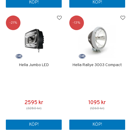
KÖP!
KÖP!
21
13
Hella Jumbo LED
Hella Rallye 3003 Compact
2595 kr
1095 kr
(3280 kr)
(1260 kr)
KÖP!
KÖP!