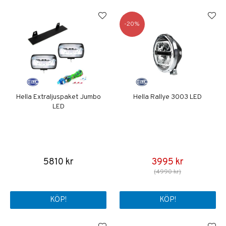
20
Hella Extraljuspaket Jumbo
Hella Rallye 3003 LED
LED
5810 kr
3995 kr
(4990 kr)
KÖP!
KÖP!