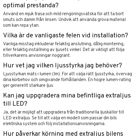
optimal prestanda?
Använd en mjuk trasa och mild rengöringsvätska för att ta bort
smuts och damm från linsen. Undvik att använda grova material
som kan repa ytan.
Vilka är de vanligaste felen vid installation?
Vanliga misstag inkluderar felaktig anslutning, dålig montering,
eller felaktig inställning av ljusets vinkel. Det är viktigt att följa
tillverkarens anvisningar noggrant.
Hur vet jag vilken ljusstyrka jag behöver?
Ljusstyrkan mäts i lumen (lm). För att välja rätt ljusstyrka, överväg
dina körbehov och omgivande förhållanden. En högre lumen-rating
ger generellt starkare ljus.
Kan jag uppgradera mina befintliga extraljus
till LED?
Ja, det är möjligt att uppgradera från traditionella ljuskällor till
LED-extraljus
. Se till att välja en modell som passar din bils
elektriska system och följ installationsanvisningarna.
Hur påverkar körning med extraljus bilens