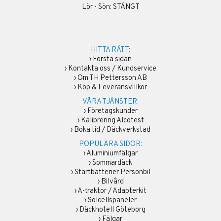
Lör - Sön: STÄNGT
HITTA RÄTT:
›
Första sidan
›
Kontakta oss / Kundservice
›
Om TH Pettersson AB
›
Köp & Leveransvillkor
VÅRA TJÄNSTER:
›
Företagskunder
›
Kalibrering Alcotest
›
Boka tid / Däckverkstad
POPULÄRA SIDOR:
›
Aluminiumfälgar
›
Sommardäck
›
Startbatterier Personbil
›
Bilvård
›
A-traktor / Adapterkit
›
Solcellspaneler
›
Däckhotell Göteborg
›
Fälgar