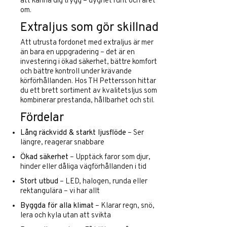
att känna dig trygg – dygnet runt och året
om.
Extraljus som gör skillnad
Att utrusta fordonet med extraljus är mer
än bara en uppgradering – det är en
investering i ökad säkerhet, bättre komfort
och bättre kontroll under krävande
körförhållanden. Hos TH Pettersson hittar
du ett brett sortiment av kvalitetsljus som
kombinerar prestanda, hållbarhet och stil.
Fördelar
Lång räckvidd & starkt ljusflöde
– Ser
längre, reagerar snabbare
Ökad säkerhet
– Upptäck faror som djur,
hinder eller dåliga vägförhållanden i tid
Stort utbud
– LED, halogen, runda eller
rektangulära – vi har allt
Byggda för alla klimat
– Klarar regn, snö,
lera och kyla utan att svikta