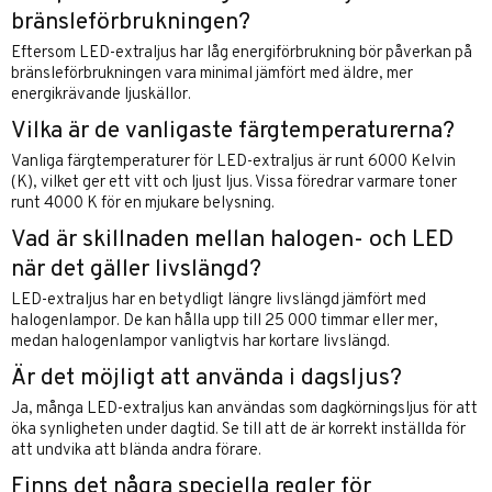
bränsleförbrukningen?
Eftersom LED-extraljus har låg energiförbrukning bör påverkan på
bränsleförbrukningen vara minimal jämfört med äldre, mer
energikrävande ljuskällor.
Vilka är de vanligaste färgtemperaturerna?
Vanliga färgtemperaturer för LED-extraljus är runt 6000 Kelvin
(K), vilket ger ett vitt och ljust ljus. Vissa föredrar varmare toner
runt 4000 K för en mjukare belysning.
Vad är skillnaden mellan halogen- och LED
när det gäller livslängd?
LED-extraljus har en betydligt längre livslängd jämfört med
halogenlampor. De kan hålla upp till 25 000 timmar eller mer,
medan halogenlampor vanligtvis har kortare livslängd.
Är det möjligt att använda i dagsljus?
Ja, många LED-extraljus kan användas som dagkörningsljus för att
öka synligheten under dagtid. Se till att de är korrekt inställda för
att undvika att blända andra förare.
Finns det några speciella regler för