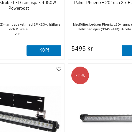
Strobe LED-rampspaket 180W
Paket Phoenix+ 20" och 2 x He
Powerbost
ED-rampspaket med EPIX20+, hållare
Medföljer:Ledson Phenix LED-ramp 
och DT-relä!
Helix backljus (33492418)DT-relä 
✓ E...
5495 kr
KÖP!
11