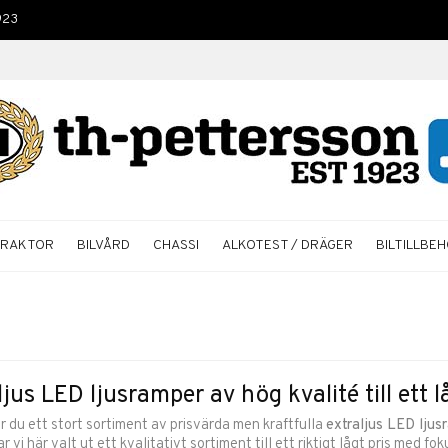
923
TRAKTOR
BILVÅRD
CHASSI
ALKOTEST / DRÄGER
BILTILLBE
ljus LED ljusramper av hög kvalité till ett l
r du ett stort sortiment av prisvärda men kraftfulla
extraljus LED ljus
r vi här valt ut ett kvalitativt sortiment till ett riktigt lågt pris med f