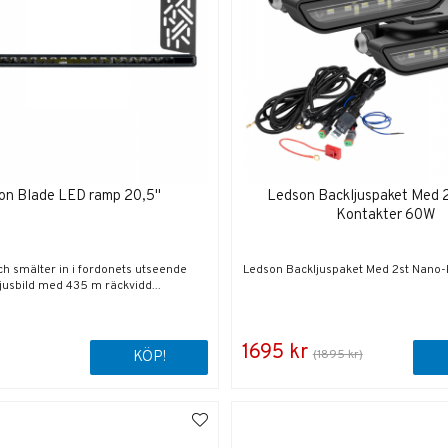
on Blade LED ramp 20,5"
Ledson Backljuspaket Med 
Kontakter 60W
ch smälter in i fordonets utseende
Ledson Backljuspaket Med 2st Nano
jusbild med 435 m räckvidd...
1695 kr
(1895 kr)
KÖP!