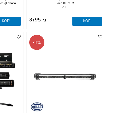
ch glidbara
och DT-relä!
✓ E...
3795 kr
KÖP!
KÖP!
11