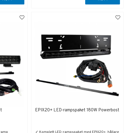
t
EPIX20+ LED-rampspaket 180W Powerbost
-ramp
✓ Komplett LED-rampspaket med EPIX20+, hållare