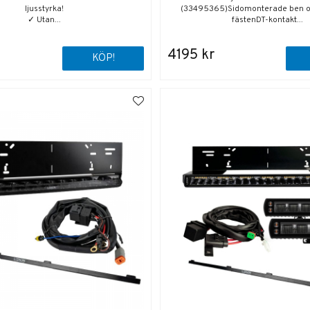
ljusstyrka!
(33495365)Sidomonterade ben o
✓ Utan...
fästenDT-kontakt...
4195 kr
KÖP!