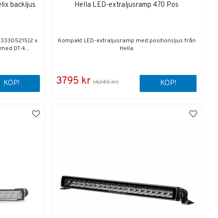
lix backljus
Hella LED-extraljusramp 470 Pos
(33305215)2 x
Kompakt LED-extraljusramp med positionsljus från
med DT-k...
Hella
3795 kr
(4245 kr)
KÖP!
KÖP!