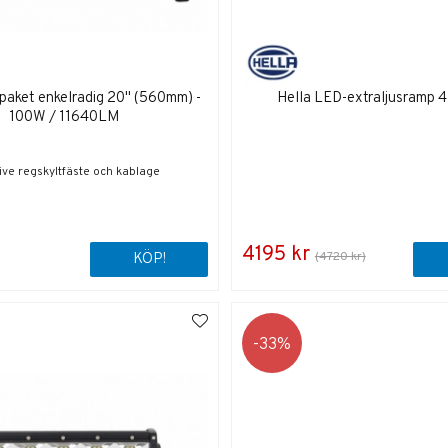
aket enkelradig 20" (560mm) -
Hella LED-extraljusramp 4
100W / 11640LM
sive regskyltfäste och kablage
4195 kr
(4720 kr)
KÖP!
33