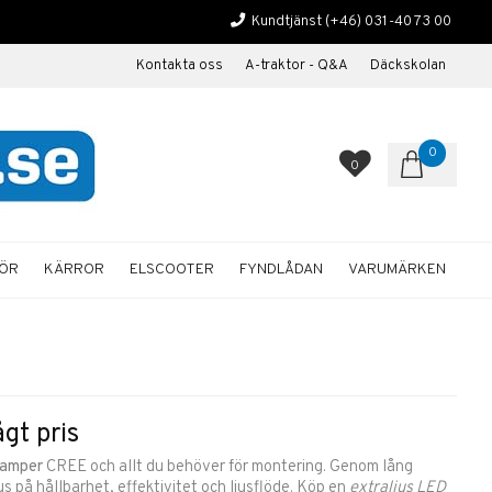
Kundtjänst
(+46) 031-40 73 00
Kontakta oss
A-traktor - Q&A
Däckskolan
0
0
HÖR
KÄRROR
ELSCOOTER
FYNDLÅDAN
VARUMÄRKEN
ågt pris
ramper
CREE och allt du behöver för montering. Genom lång
okus på hållbarhet, effektivitet och ljusflöde. Köp en
e
xtraljus LED