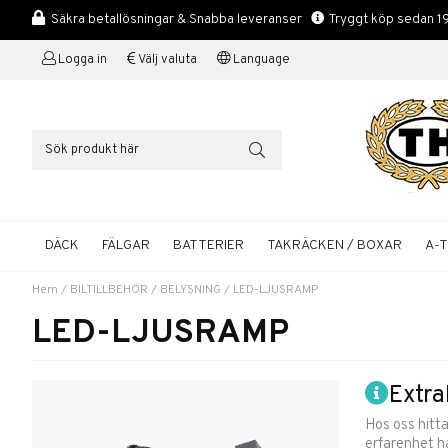
Säkra betallösningar & Snabba leveranser
Tryggt köp sedan 1
Logga in
Välj valuta
Language
DÄCK
FÄLGAR
BATTERIER
TAKRÄCKEN / BOXAR
A-
Hem
/
BILTILLBEHÖR
/
BELYSNING
/
LED-LJUSRAMP
LED-LJUSRAMP
Extra
Hos oss hitta
erfarenhet ha