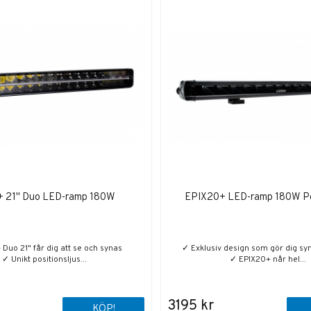
+ 21" Duo LED-ramp 180W
EPIX20+ LED-ramp 180W P
 Duo 21" får dig att se och synas
✓ Exklusiv design som gör dig syn
✓ Unikt positionsljus...
✓ EPIX20+ når hel...
3195 kr
KÖP!