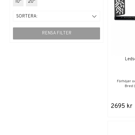
10"
20"
SORTERA:
RENSA FILTER
Leds
Förhöjer o
Bred l
2695 kr