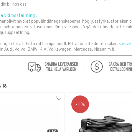
l din bil hos oss!
a vid beställning :
r blivit mycket populär där egenskaperna: hög ljusstyrka, storleken oc
n och xenon extraljusen med lång räckvidd så går det utmärkt att komb
ljusuppsättning.
ringen för att hitta rätt lampmodell. Hittar du inte det du söker,
kontak
 din Audi, Volvo, BMW, KIA, Volkswagen, Mercedes, Nissan m.fl.
v
18
11