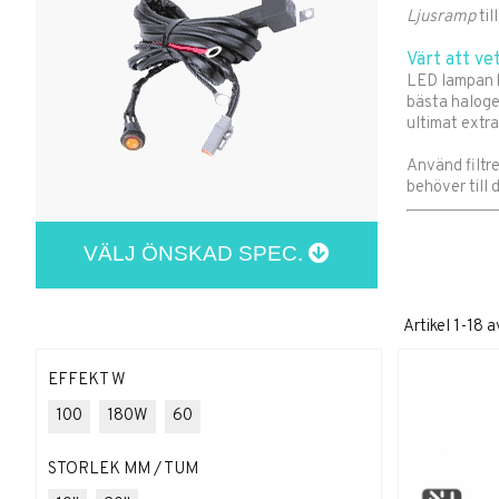
Ljusramp
til
Värt att vet
LED lampan ha
bästa haloge
ultimat extra
Använd filtre
behöver till
VÄLJ ÖNSKAD SPEC.
Artikel
1-18
a
EFFEKT W
100
180W
60
STORLEK MM / TUM