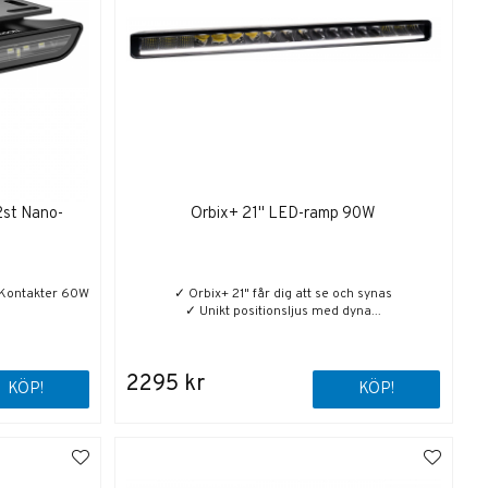
2st Nano-
Orbix+ 21" LED-ramp 90W
-Kontakter 60W
✓ Orbix+ 21" får dig att se och synas
✓ Unikt positionsljus med dyna...
2295 kr
KÖP!
KÖP!