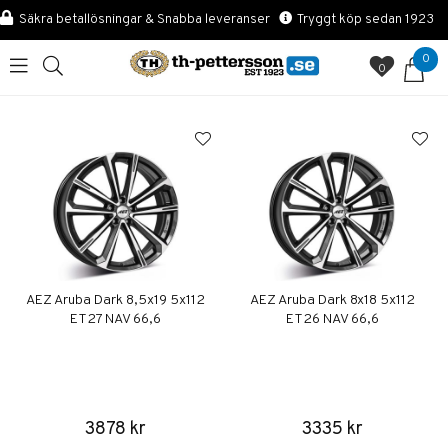
Säkra betallösningar & Snabba leveranser
Tryggt köp sedan 1923
0
0
AEZ Aruba Dark 8,5x19 5x112
AEZ Aruba Dark 8x18 5x112
ET27 NAV 66,6
ET26 NAV 66,6
3878 kr
3335 kr