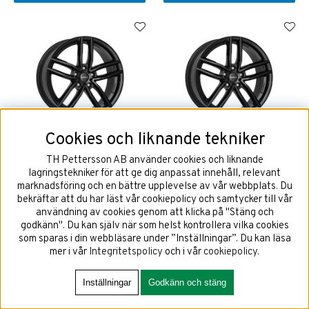
Cookies och liknande tekniker
DEZENT TR Dark 7,5x17 5x112
DEZENT TR Dark 7,5x17 5x112
ET27 NAV 66,6
ET36 NAV 66,6
TH Pettersson AB använder cookies och liknande
lagringstekniker för att ge dig anpassat innehåll, relevant
marknadsföring och en bättre upplevelse av vår webbplats. Du
bekräftar att du har läst vår cookiepolicy och samtycker till vår
användning av cookies genom att klicka på "Stäng och
2038 kr
2038 kr
godkänn". Du kan själv när som helst kontrollera vilka cookies
som sparas i din webbläsare under ”Inställningar”. Du kan läsa
mer i vår
Integritetspolicy
och i vår
cookiepolicy
.
KÖP!
KÖP!
Inställningar
Godkänn och stäng