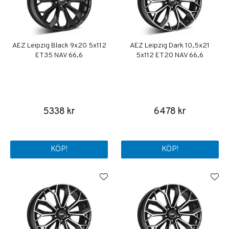
AEZ Leipzig Black 9x20 5x112
AEZ Leipzig Dark 10,5x21
ET35 NAV 66,6
5x112 ET20 NAV 66,6
5338 kr
6478 kr
KÖP!
KÖP!