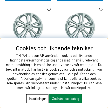
Cookies och liknande tekniker
DEZENT TA Silver 7x18 5x114,3
DEZENT TA Silver 7x18 5x114,3
ET48,5 NAV 67,1
ET51 NAV 67,1
TH Pettersson AB använder cookies och liknande
lagringstekniker för att ge dig anpassat innehåll, relevant
marknadsföring och en bättre upplevelse av vår webbplats. Du
bekräftar att du har läst vår cookiepolicy och samtycker till vår
användning av cookies genom att klicka på "Stäng och
2357 kr
2357 kr
godkänn". Du kan själv när som helst kontrollera vilka cookies
som sparas i din webbläsare under ”Inställningar”. Du kan läsa
mer i vår
Integritetspolicy
och i vår
cookiepolicy
.
KÖP!
KÖP!
Inställningar
Godkänn och stäng