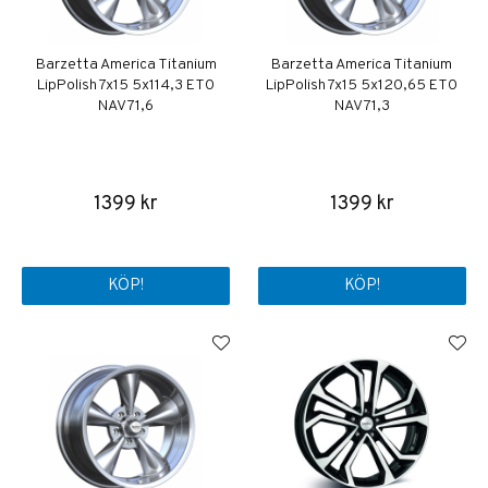
Barzetta America Titanium
Barzetta America Titanium
LipPolish 7x15 5x114,3 ET0
LipPolish 7x15 5x120,65 ET0
NAV 71,6
NAV 71,3
1399 kr
1399 kr
KÖP!
KÖP!