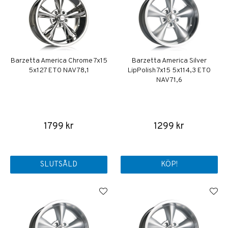
Barzetta America Chrome 7x15
Barzetta America Silver
5x127 ET0 NAV 78,1
LipPolish 7x15 5x114,3 ET0
NAV 71,6
1799 kr
1299 kr
SLUTSÅLD
KÖP!