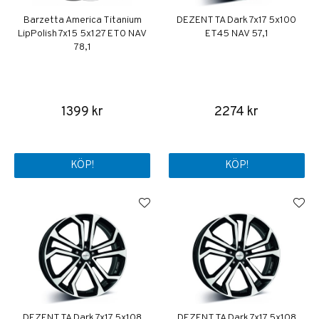
Barzetta America Titanium
DEZENT TA Dark 7x17 5x100
LipPolish 7x15 5x127 ET0 NAV
ET45 NAV 57,1
78,1
1399 kr
2274 kr
KÖP!
KÖP!
DEZENT TA Dark 7x17 5x108
DEZENT TA Dark 7x17 5x108