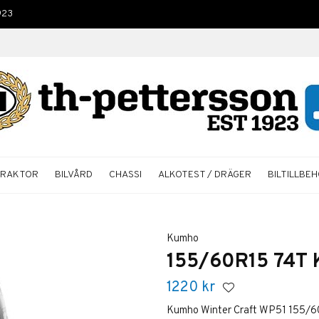
923
TRAKTOR
BILVÅRD
CHASSI
ALKOTEST / DRÄGER
BILTILLBE
Kumho
155/60R15 74T 
1220
kr
Kumho Winter Craft WP51 155/6