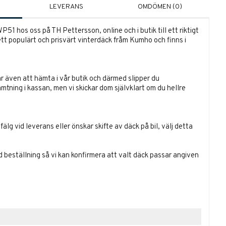
LEVERANS
OMDÖMEN (0)
51 hos oss på TH Pettersson, online och i butik till ett riktigt
ett populärt och prisvärt vinterdäck fråm Kumho och finns i
r även att hämta i vår butik och därmed slipper du
ämtning i kassan, men vi skickar dom självklart om du hellre
lg vid leverans eller önskar skifte av däck på bil, välj detta
id beställning så vi kan konfirmera att valt däck passar angiven