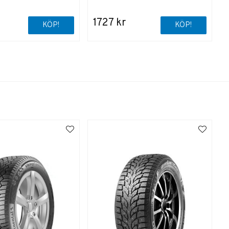
1727 kr
KÖP!
KÖP!