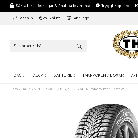
Säkra betallösningar & Snabba leveranser
Tryggt köp sedan 1
Logga in
Välj valuta
Language
DÄCK
FÄLGAR
BATTERIER
TAKRÄCKEN / BOXAR
A-
Hem
/
DÄCK
/
VINTERDÄCK
/
155/60R15 74T Kumho Winter Craft WP51