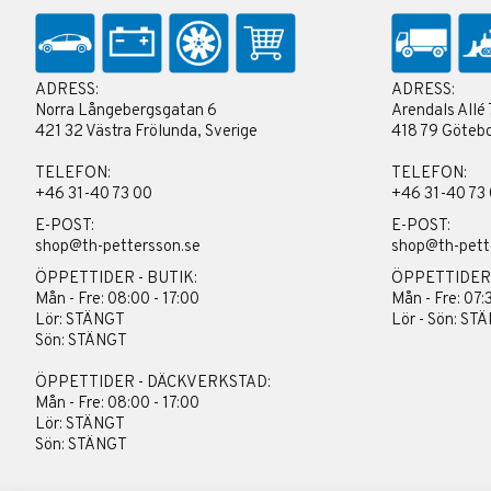
ADRESS:
ADRESS:
Norra Långebergsgatan 6
Arendals Allé 
421 32 Västra Frölunda, Sverige
418 79 Götebo
TELEFON:
TELEFON:
+46 31-40 73 00
+46 31-40 73
E-POST:
E-POST:
shop@th-pettersson.se
shop@th-pett
ÖPPETTIDER - BUTIK:
ÖPPETTIDER
Mån - Fre: 08:00 - 17:00
Mån - Fre: 07:
Lör: STÄNGT
Lör - Sön: ST
Sön: STÄNGT
ÖPPETTIDER - DÄCKVERKSTAD:
Mån - Fre: 08:00 - 17:00
Lör: STÄNGT
Sön: STÄNGT