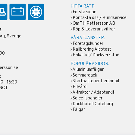
HITTA RÄTT:
›
Första sidan
›
Kontakta oss / Kundservice
›
Om TH Pettersson AB
›
Köp & Leveransvillkor
7
rg, Sverige
VÅRA TJÄNSTER:
›
Företagskunder
›
Kalibrering Alcotest
 00
›
Boka tid / Däckverkstad
POPULÄRA SIDOR:
ersson.se
›
Aluminiumfälgar
›
Sommardäck
:
›
Startbatterier Personbil
30 - 16:30
›
Bilvård
ÄNGT
›
A-traktor / Adapterkit
›
Solcellspaneler
›
Däckhotell Göteborg
›
Fälgar