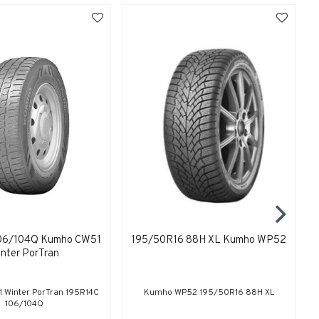
06/104Q Kumho CW51
195/50R16 88H XL Kumho WP52
nter PorTran
Winter PorTran 195R14C
Kumho WP52 195/50R16 88H XL
106/104Q