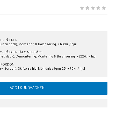
CK PÅ FÄLG
lg utan däck), Montering & Balansering, +160kr / hjul
ÄCK PÅ EGEN FÄLG MED DÄCK
med däck), Demontering, Montering & Balansering, +225kr / hjul
PÅ FORDON
vt fordon), Skifte av hjul Mölndalsvägen 25, +75kr / hjul
LÄGG I KUNDVAGNEN