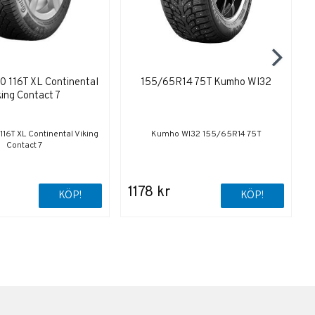
 116T XL Continental
155/65R14 75T Kumho WI32
king Contact 7
6T XL Continental Viking
Kumho WI32 155/65R14 75T
Contact 7
1178 kr
KÖP!
KÖP!