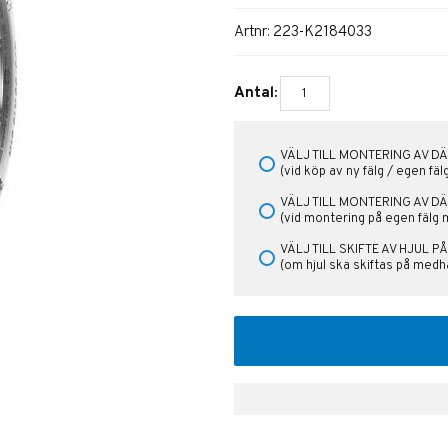
Artnr:
223-K2184033
Antal:
VÄLJ TILL MONTERING AV DÄ
(vid köp av ny fälg / egen fä
VÄLJ TILL MONTERING AV D
(vid montering på egen fälg 
VÄLJ TILL SKIFTE AV HJUL 
(om hjul ska skiftas på medha