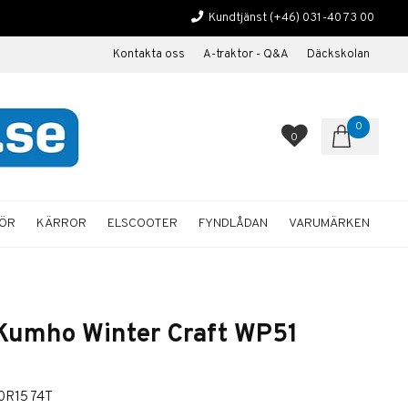
Kundtjänst
(+46) 031-40 73 00
Kontakta oss
A-traktor - Q&A
Däckskolan
0
0
HÖR
KÄRROR
ELSCOOTER
FYNDLÅDAN
VARUMÄRKEN
Kumho Winter Craft WP51
0R15 74T