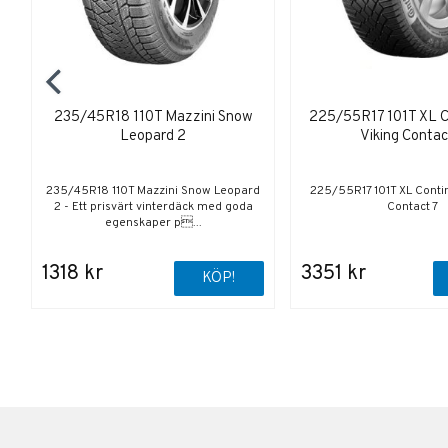
235/45R18 110T Mazzini Snow
225/55R17 101T XL C
Leopard 2
Viking Contac
235/45R18 110T Mazzini Snow Leopard
225/55R17 101T XL Contin
2 - Ett prisvärt vinterdäck med goda
Contact 7
egenskaper p...
1318 kr
3351 kr
KÖP!