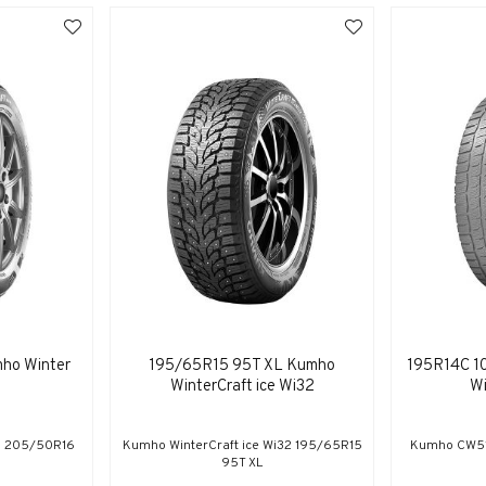
ho Winter
195/65R15 95T XL Kumho
195R14C 1
1
WinterCraft ice Wi32
Wi
1 205/50R16
Kumho WinterCraft ice Wi32 195/65R15
Kumho CW51 
95T XL