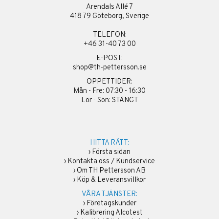
Arendals Allé 7
418 79 Göteborg, Sverige
TELEFON:
+46 31-40 73 00
E-POST:
shop@th-pettersson.se
ÖPPETTIDER:
Mån - Fre: 07:30 - 16:30
Lör - Sön: STÄNGT
HITTA RÄTT:
›
Första sidan
›
Kontakta oss / Kundservice
›
Om TH Pettersson AB
›
Köp & Leveransvillkor
VÅRA TJÄNSTER:
›
Företagskunder
›
Kalibrering Alcotest