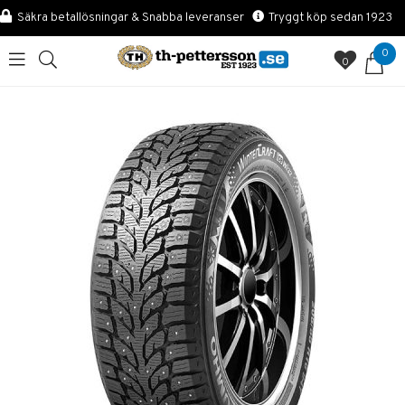
Säkra betallösningar & Snabba leveranser
Tryggt köp sedan 1923
0
0