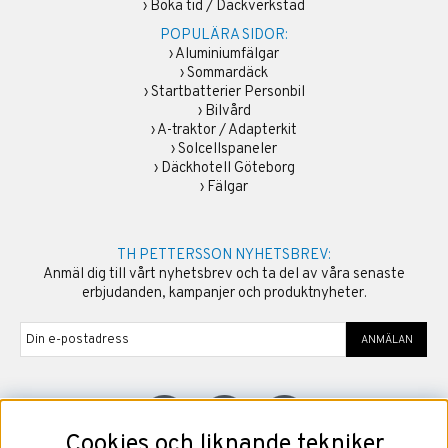
›
Boka tid / Däckverkstad
POPULÄRA SIDOR:
›
Aluminiumfälgar
›
Sommardäck
›
Startbatterier Personbil
›
Bilvård
›
A-traktor / Adapterkit
›
Solcellspaneler
›
Däckhotell Göteborg
›
Fälgar
TH PETTERSSON NYHETSBREV:
Anmäl dig till vårt nyhetsbrev och ta del av våra senaste
erbjudanden, kampanjer och produktnyheter.
ANMÄLAN
Cookies och liknande tekniker