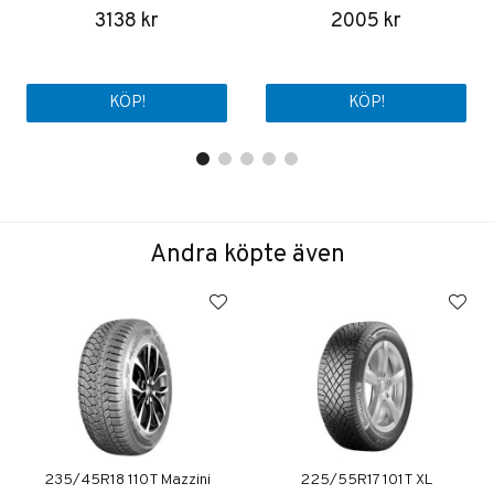
3138 kr
2005 kr
KÖP!
KÖP!
Andra köpte även
235/45R18 110T Mazzini
225/55R17 101T XL