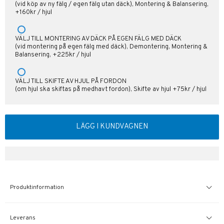
(vid köp av ny fälg / egen fälg utan däck), Montering & Balansering,
+160kr / hjul
VÄLJ TILL MONTERING AV DÄCK PÅ EGEN FÄLG MED DÄCK
(vid montering på egen fälg med däck), Demontering, Montering &
Balansering, +225kr / hjul
VÄLJ TILL SKIFTE AV HJUL PÅ FORDON
(om hjul ska skiftas på medhavt fordon), Skifte av hjul +75kr / hjul
LÄGG I KUNDVAGNEN
Produktinformation
Leverans