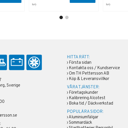
kr)
kr)
HITTA RÄTT:
›
Första sidan
›
Kontakta oss / Kundservice
›
Om TH Pettersson AB
›
Köp & Leveransvillkor
7
rg, Sverige
VÅRA TJÄNSTER:
›
Företagskunder
›
Kalibrering Alcotest
 00
›
Boka tid / Däckverkstad
POPULÄRA SIDOR:
ersson.se
›
Aluminiumfälgar
›
Sommardäck
: