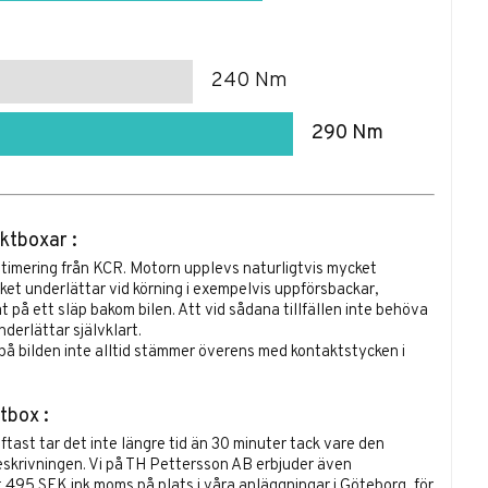
240 Nm
290 Nm
ktboxar :
timering från KCR.
Motorn upplevs naturligtvis mycket
lket underlättar vid körning i exempelvis uppförsbackar,
t på ett släp bakom bilen. Att vid sådana tillfällen inte behöva
derlättar självklart.
å bilden inte alltid stämmer överens med kontaktstycken i
tbox :
oftast tar det inte längre tid än 30 minuter tack vare den
skrivningen. Vi på TH Pettersson AB erbjuder även
t 495 SEK ink moms på plats i våra anläggningar i Göteborg, för