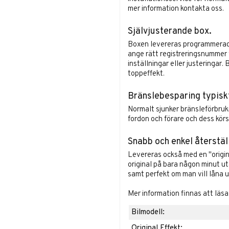
mer information
kontakta oss
.
Självjusterande box.
Boxen levereras programmerad o
ange rätt registreringsnummer v
inställningar eller justeringar
toppeffekt.
Bränslebesparing typisk
Normalt sjunker bränsleförbruk
fordon och förare och dess körst
Snabb och enkel återstäl
Levereras också med en "origina
original på bara någon minut u
samt perfekt om man vill låna ut
Mer information finnas att läs
Bilmodell:
Original Effekt: