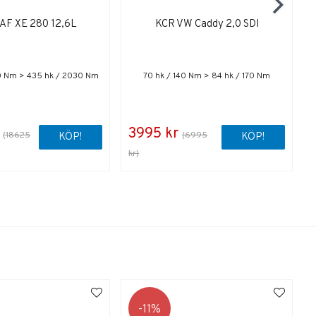
AF XE 280 12,6L
KCR VW Caddy 2,0 SDI
50 Nm > 435 hk / 2030 Nm
70 hk / 140 Nm > 84 hk / 170 Nm
3995 kr
(18625
(6995
KÖP!
KÖP!
kr)
k
11