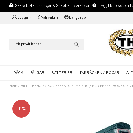
Säkra betallösningar & Snabba leveranser
Tryggt köp sedan 1
Logga in
Välj valuta
Language
DÄCK
FÄLGAR
BATTERIER
TAKRÄCKEN / BOXAR
A-
Hem
/
BILTILLBEHÖR
/
KCR EFFEKTOPTIMERING
/
KCR EFFEKTBOX FÖR DI
11