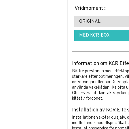
Vridmoment :
ORIGINAL
MED KCR-BOX
Information om KCR Effe
Bättre prestanda med effektop
starkare efter optimeringen, vi
omkörningar eller när Du koppla
använda växellådan lika ofta un
Observera att kontaktstycken p
kittet / fordonet.
Installation av KCR Effek
Installationen sköter du själv, 
medföljande modellspecifika be
installationsservice för normal