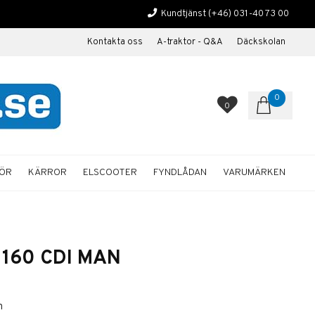
Kundtjänst
(+46) 031-40 73 00
Kontakta oss
A-traktor - Q&A
Däckskolan
0
0
HÖR
KÄRROR
ELSCOOTER
FYNDLÅDAN
VARUMÄRKEN
 160 CDI MAN
m