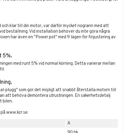
ch klar till din motor, var därför mycket nogrann med att
id beställning. Vid installation behöver du inte göra några
. Boxen har även en "Power pot" med 9 lägen för finjustering av
t 5%.
ningen med runt 5% vid normal körning. Detta varierar mellan
il.
lning.
l-plugg" som gör det möjligt att snabbt återställa motorn till
tan att behöva demontera utrustningen. En säkerhetsdetalj
 bilen.
a på
www.kcr.se
.
A
90 hk