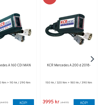
edes A 160 CDI MAN
KCR Mercedes A 200 d 2018-
0 Nm > 110 hk / 290 Nm
150 hk / 320 Nm > 180 hk / 390 Nm
3995 kr
(4495
(4495
KÖP!
KÖP!