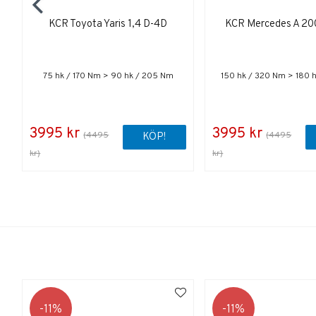
KCR Toyota Yaris 1,4 D-4D
KCR Mercedes A 20
75 hk / 170 Nm > 90 hk / 205 Nm
150 hk / 320 Nm > 180 
3995 kr
3995 kr
(4495
(4495
KÖP!
kr)
kr)
11
11