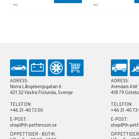
kr)
kr)
ADRESS:
ADRESS:
Norra Långebergsgatan 6
Arendals Allé 
421 32 Västra Frölunda, Sverige
418 79 Götebo
TELEFON:
TELEFON:
+46 31-40 73 00
+46 31-40 73
E-POST:
E-POST:
shop@th-pettersson.se
shop@th-pett
ÖPPETTIDER - BUTIK:
ÖPPETTIDER