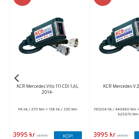
KCR Mercedes Vito 111 CDI 1,6L
KCR Mercedes V 
2014-
114 hk / 270 Nm > 138 hk / 330 Nm
190204 hk / 440480 Nm >
525570 Nm
3995 kr
3995 kr
(4495
(4495
KÖP!