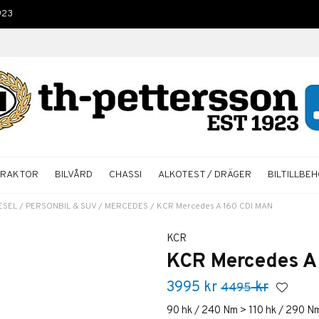
923
TRAKTOR
BILVÅRD
CHASSI
ALKOTEST / DRÄGER
BILTILLBE
ESEL
/
PERSONBIL & SUV
/
MERCEDES
/
KCR Mercedes A 160 CDI MAN
KCR
KCR Mercedes A
3995
kr
kr
4495
90 hk / 240 Nm > 110 hk / 290 N