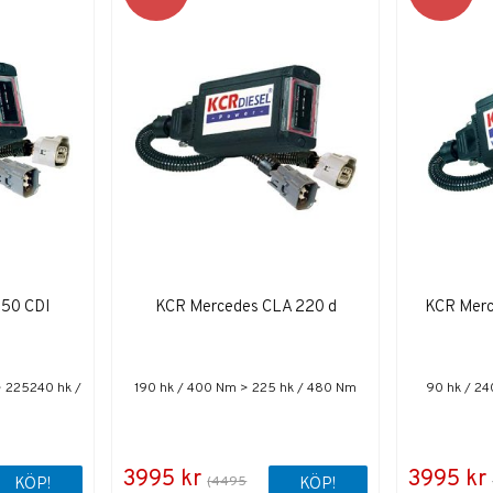
250 CDI
KCR Mercedes CLA 220 d
KCR Merc
 225240 hk /
190 hk / 400 Nm > 225 hk / 480 Nm
90 hk / 24
3995 kr
3995 kr
(4495
KÖP!
KÖP!