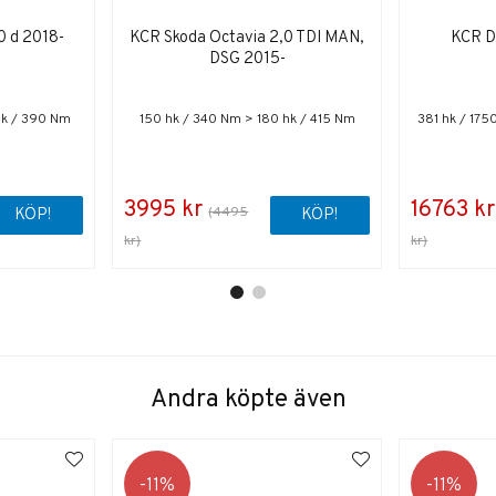
0 d 2018-
KCR Skoda Octavia 2,0 TDI MAN,
KCR D
DSG 2015-
hk / 390 Nm
150 hk / 340 Nm > 180 hk / 415 Nm
381 hk / 17
3995 kr
16763 kr
(4495
KÖP!
KÖP!
kr)
kr)
Andra köpte även
11
11