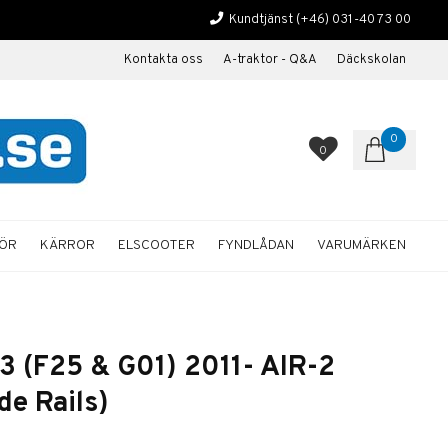
Kundtjänst
(+46) 031-40 73 00
Kontakta oss
A-traktor - Q&A
Däckskolan
0
0
HÖR
KÄRROR
ELSCOOTER
FYNDLÅDAN
VARUMÄRKEN
 (F25 & G01) 2011- AIR-2
de Rails)