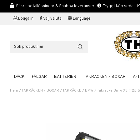
Säkra betallösningar & Snabba leveranser
Tryggt köp sedan 1
Logga in
Välj valuta
Language
DÄCK
FÄLGAR
BATTERIER
TAKRÄCKEN / BOXAR
A-
Hem
/
TAKRÄCKEN / BOXAR
/
TAKRÄCKE
/
BMW
/
Takräcke Bmw X3 (F25 & G