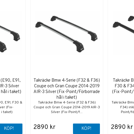
 (E90, E91,
Takräcke Bmw 4-Serie (F32 & F36)
Takräcke B
IR-3 Silver
Coupe och Gran Coupe 2014-2019
F30 & F34)
hål i taket)
AIR-3 Silver (Fix-Point/Förborrade
(Fix-Point/
hål i taket)
0, E91, F30 &
Takräcke Bmw 4-Serie (F32 & F36)
Takräcke Bmw
ver (Fix-
Coupe och Gran Coupe 2014-2019 AIR-3
F34) ink
i taket)
Silver (Fix-Point/f...
Point/fö
2890 kr
2890 kr
KÖP!
KÖP!