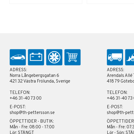
ADRESS:
ADRESS:
Norra Långebergsgatan 6
Arendals Allé 
421 32 Västra Frölunda, Sverige
418 79 Götebo
TELEFON:
TELEFON:
+46 31-40 73 00
+46 31-40 73
E-POST:
E-POST:
shop@th-pettersson.se
shop@th-pett
ÖPPETTIDER - BUTIK:
ÖPPETTIDER
Mån - Fre: 08:00 - 17:00
Mån - Fre: 07:
Lör: STÄNGT
Lör - Sön: ST