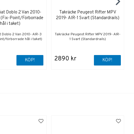
iat Doblo 2 Van 2010-
Takräcke Peugeot Rifter MPV
 (Fix-Point/Förborrade
2019- AIR-1 Svart (Standardrails)
hål i taket)
t Doblo 2 Van 2010- AIR-3
Takräcke Peugeot Rifter MPV 2019- AIR-
int/förborrade hål i taket)
1 Svart (Standardrails)
2890 kr
KÖP!
KÖP!