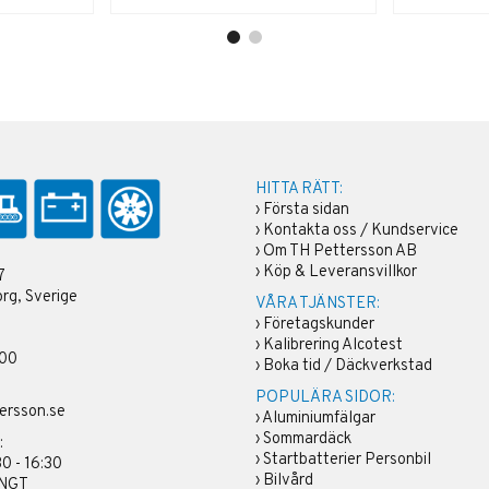
HITTA RÄTT:
›
Första sidan
›
Kontakta oss / Kundservice
›
Om TH Pettersson AB
›
Köp & Leveransvillkor
7
rg, Sverige
VÅRA TJÄNSTER:
›
Företagskunder
›
Kalibrering Alcotest
 00
›
Boka tid / Däckverkstad
POPULÄRA SIDOR:
ersson.se
›
Aluminiumfälgar
›
Sommardäck
:
›
Startbatterier Personbil
30 - 16:30
›
Bilvård
ÄNGT