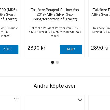
L200 (MK5)
Takräcke Peugeot Partner Van
Takräcke F
R-3 Svart
2019- AIR-3 Silver (Fix-
AIR-3 Svart
hål i taket)
Point/förborrade hål i taket)
 (MK5) Double
Takräcke Peugeot Partner Van 2019-
Takräcke Fia
rt (Fix-
AIR-3 Silver (Fix-Point/förborrade hål i
Svart (Fix-Po
i taket)
taket)
2890 kr
2890 kr
KÖP!
KÖP!
Andra köpte även