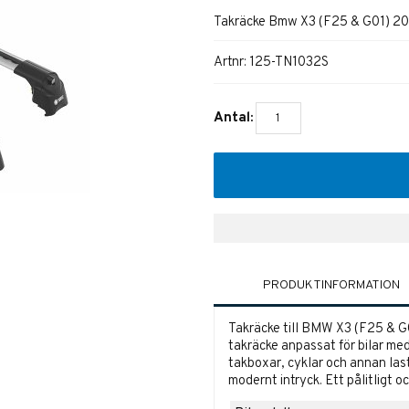
Takräcke Bmw X3 (F25 & G01) 2011
Artnr:
125-TN1032S
Antal:
PRODUKTINFORMATION
Takräcke till BMW
X3 (F25 & G0
takräcke anpassat för bilar med 
takboxar, cyklar och annan last
modernt intryck. Ett pålitligt o