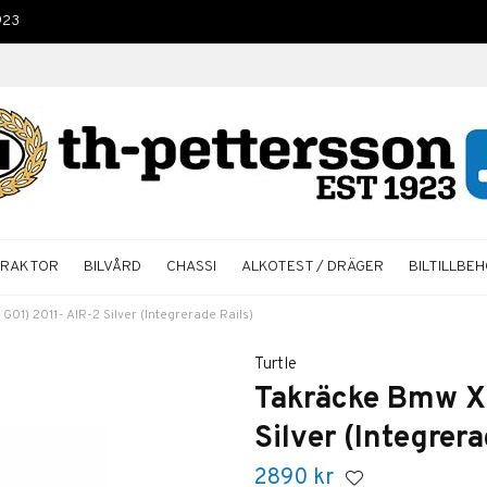
923
TRAKTOR
BILVÅRD
CHASSI
ALKOTEST / DRÄGER
BILTILLBE
01) 2011- AIR-2 Silver (Integrerade Rails)
Turtle
Takräcke Bmw X3
Silver (Integrera
2890
kr