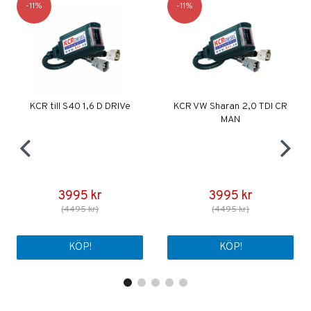
11
11
KCR till S40 1,6 D DRIVe
KCR VW Sharan 2,0 TDI CR
MAN
3995 kr
3995 kr
(4495 kr)
(4495 kr)
KÖP!
KÖP!