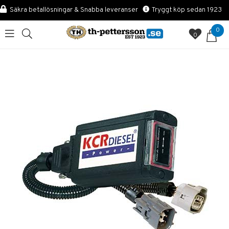
Säkra betallösningar & Snabba leveranser
Tryggt köp sedan 1923
0
0