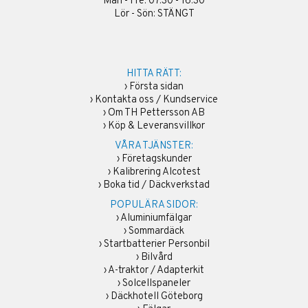
Mån - Fre: 07:30 - 16:30
Lör - Sön: STÄNGT
HITTA RÄTT:
›
Första sidan
›
Kontakta oss / Kundservice
›
Om TH Pettersson AB
›
Köp & Leveransvillkor
VÅRA TJÄNSTER:
›
Företagskunder
›
Kalibrering Alcotest
›
Boka tid / Däckverkstad
POPULÄRA SIDOR:
›
Aluminiumfälgar
›
Sommardäck
›
Startbatterier Personbil
›
Bilvård
›
A-traktor / Adapterkit
›
Solcellspaneler
›
Däckhotell Göteborg