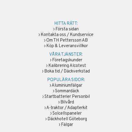
HITTA RÄTT:
›
Första sidan
›
Kontakta oss / Kundservice
›
Om TH Pettersson AB
›
Köp & Leveransvillkor
VÅRA TJÄNSTER:
›
Företagskunder
›
Kalibrering Alcotest
›
Boka tid / Däckverkstad
POPULÄRA SIDOR:
›
Aluminiumfälgar
›
Sommardäck
›
Startbatterier Personbil
›
Bilvård
›
A-traktor / Adapterkit
›
Solcellspaneler
›
Däckhotell Göteborg
›
Fälgar