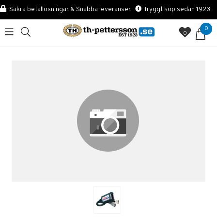
Säkra betallösningar & Snabba leveranser
Tryggt köp sedan 1923
0
0