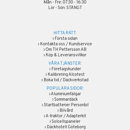
Mån - Fre: 07:30 - 16:30
Lör - Sön: STÄNGT
HITTA RÄTT:
›
Första sidan
›
Kontakta oss / Kundservice
›
Om TH Pettersson AB
›
Köp & Leveransvillkor
VÅRA TJÄNSTER:
›
Företagskunder
›
Kalibrering Alcotest
›
Boka tid / Däckverkstad
POPULÄRA SIDOR:
›
Aluminiumfälgar
›
Sommardäck
›
Startbatterier Personbil
›
Bilvård
›
A-traktor / Adapterkit
›
Solcellspaneler
›
Däckhotell Göteborg