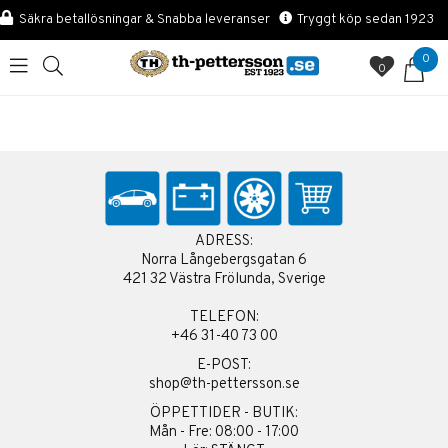
Säkra betallösningar & Snabba leveranser
Tryggt köp sedan 1923
0
0
ADRESS:
Norra Långebergsgatan 6
421 32 Västra Frölunda, Sverige
TELEFON:
+46 31-40 73 00
E-POST:
shop@th-pettersson.se
ÖPPETTIDER - BUTIK:
Mån - Fre: 08:00 - 17:00