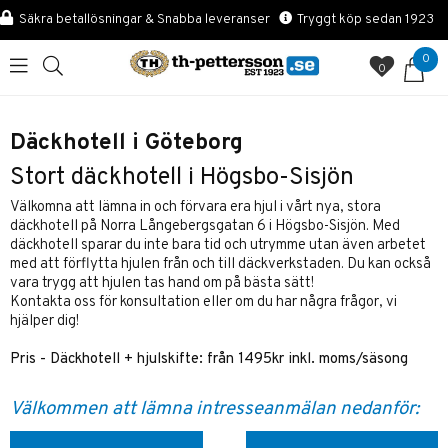
Säkra betallösningar & Snabba leveranser
Tryggt köp sedan 1923
0
0
Däckhotell i Göteborg
Stort däckhotell i Högsbo-Sisjön
Välkomna att lämna in och förvara era hjul i vårt nya, stora
däckhotell på Norra Långebergsgatan 6 i Högsbo-Sisjön. Med
däckhotell sparar du inte bara tid och utrymme utan även arbetet
med att förflytta hjulen från och till däckverkstaden. Du kan också
vara trygg att hjulen tas hand om på bästa sätt!
Kontakta oss för konsultation eller om du har några frågor, vi
hjälper dig!
Pris - Däckhotell + hjulskifte: från 1495kr inkl. moms/säsong
Välkommen att lämna intresseanmälan nedanför: