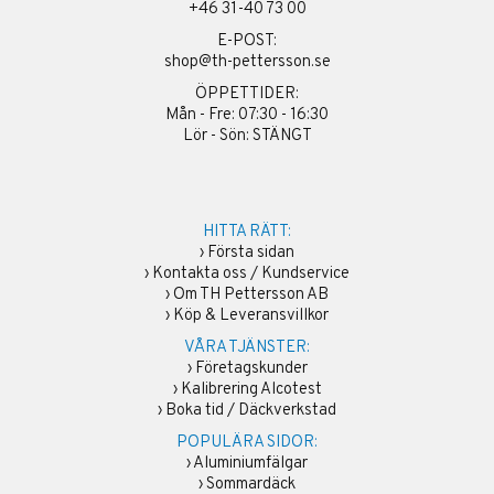
+46 31-40 73 00
E-POST:
shop@th-pettersson.se
ÖPPETTIDER:
Mån - Fre: 07:30 - 16:30
Lör - Sön: STÄNGT
HITTA RÄTT:
›
Första sidan
›
Kontakta oss / Kundservice
›
Om TH Pettersson AB
›
Köp & Leveransvillkor
VÅRA TJÄNSTER:
›
Företagskunder
›
Kalibrering Alcotest
›
Boka tid / Däckverkstad
POPULÄRA SIDOR:
›
Aluminiumfälgar
›
Sommardäck