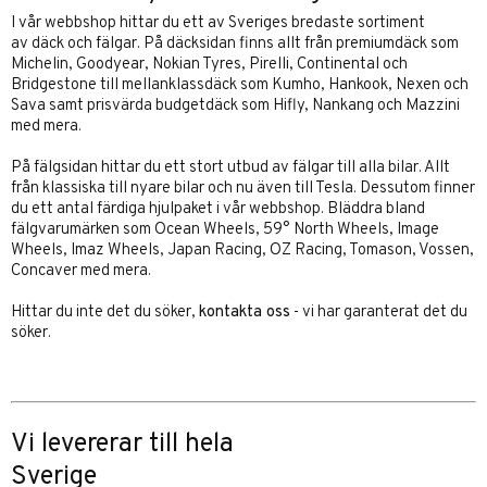
I vår webbshop hittar du ett av Sveriges bredaste sortiment
av
däck
och
fälgar
. På däcksidan finns allt från premiumdäck som
Michelin, Goodyear, Nokian Tyres, Pirelli, Continental och
Bridgestone till mellanklassdäck som Kumho, Hankook, Nexen och
Sava samt prisvärda budgetdäck som Hifly, Nankang och Mazzini
med mera.
På fälgsidan hittar du ett stort utbud av fälgar till alla bilar. Allt
från klassiska till nyare bilar och nu även till Tesla. Dessutom finner
du ett antal färdiga hjulpaket i vår webbshop. Bläddra bland
fälgvarumärken som Ocean Wheels, 59° North Wheels, Image
Wheels, Imaz Wheels, Japan Racing, OZ Racing, Tomason, Vossen,
Concaver med mera.
Hittar du inte det du söker,
kontakta oss
- vi har garanterat det du
söker.
Vi levererar till hela
Sverige