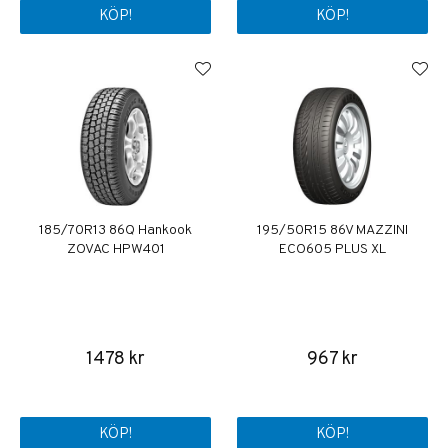
KÖP!
KÖP!
185/70R13 86Q Hankook
195/50R15 86V MAZZINI
ZOVAC HPW401
ECO605 PLUS XL
1478 kr
967 kr
KÖP!
KÖP!