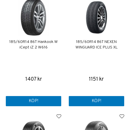
185/60R14 86T Hankook W
185/60R14 86T NEXEN
iCept iZ 2 W616
WINGUARD ICE PLUS XL
1407 kr
1151 kr
KÖP!
KÖP!