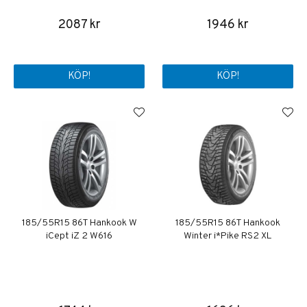
2087 kr
1946 kr
KÖP!
KÖP!
185/55R15 86T Hankook W
185/55R15 86T Hankook
iCept iZ 2 W616
Winter i*Pike RS2 XL