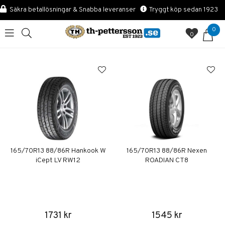
Säkra betallösningar & Snabba leveranser
Tryggt köp sedan 1923
0
0
165/70R13 88/86R Hankook W
165/70R13 88/86R Nexen
iCept LV RW12
ROADIAN CT8
1731 kr
1545 kr