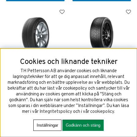
Cookies och liknande tekniker
195/50R15 86V MICHELIN
195/50R15 86V PIRELLI
CROSSCLIMATE+ XL
POWERGY ALL SEASON SF XL
TH Pettersson AB använder cookies och liknande
lagringstekniker för att ge dig anpassat innehåll, relevant
marknadsföring och en bättre upplevelse av vår webbplats. Du
bekräftar att du har läst vår cookiepolicy och samtycker till vår
användning av cookies genom att klicka på "Stäng och
1771 kr
1708 kr
godkänn". Du kan själv när som helst kontrollera vilka cookies
som sparas i din webbläsare under ”Inställningar”. Du kan läsa
mer i vår
Integritetspolicy
och i vår
cookiepolicy
.
KÖP!
KÖP!
Inställningar
Godkänn och stäng