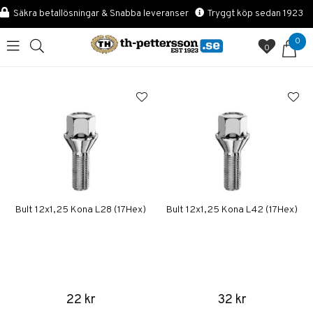
Säkra betallösningar & Snabba leveranser
Tryggt köp sedan 1923
0
0
Bult 12x1,25 Kona L28 (17Hex)
Bult 12x1,25 Kona L42 (17Hex)
22 kr
32 kr