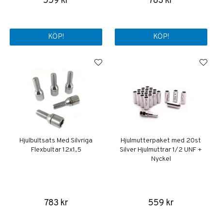
559 kr
783 kr
KÖP!
KÖP!
Hjulbultsats Med Silvriga
Hjulmutterpaket med 20st
Flexbultar 12x1,5
Silver Hjulmuttrar 1/2 UNF +
Nyckel
783 kr
559 kr