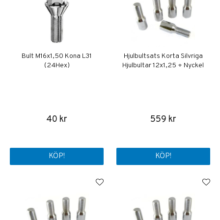
Bult M16x1,50 Kona L31
Hjulbultsats Korta Silvriga
(24Hex)
Hjulbultar 12x1,25 + Nyckel
40 kr
559 kr
KÖP!
KÖP!