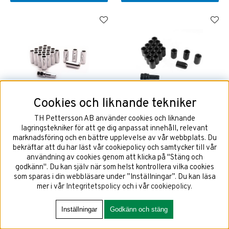
Cookies och liknande tekniker
Hjulmutterpaket med 20st
Hjulmutterpaket med 20st
Silver Långa Hjulmuttrar 12x1,5
Svarta Hjulmuttrar 12x1,25 +
TH Pettersson AB använder cookies och liknande
+ Nyckel
Nyckel
lagringstekniker för att ge dig anpassat innehåll, relevant
marknadsföring och en bättre upplevelse av vår webbplats. Du
bekräftar att du har läst vår cookiepolicy och samtycker till vår
användning av cookies genom att klicka på "Stäng och
559 kr
559 kr
godkänn". Du kan själv när som helst kontrollera vilka cookies
som sparas i din webbläsare under ”Inställningar”. Du kan läsa
mer i vår
Integritetspolicy
och i vår
cookiepolicy
.
KÖP!
KÖP!
Inställningar
Godkänn och stäng