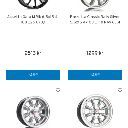
Assetto Gara M.Blk 6,5x15 4-
Barzetta Classic Rally Silver
108 E25 C73,1
5,5x15 4x108 ET18 NAV 63,4
2513 kr
1299 kr
KÖP!
KÖP!