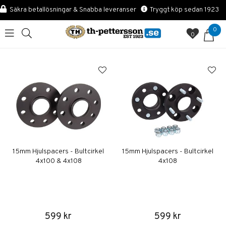
Säkra betallösningar & Snabba leveranser
Tryggt köp sedan 1923
0
0
15mm Hjulspacers - Bultcirkel
15mm Hjulspacers - Bultcirkel
4x100 & 4x108
4x108
599 kr
599 kr