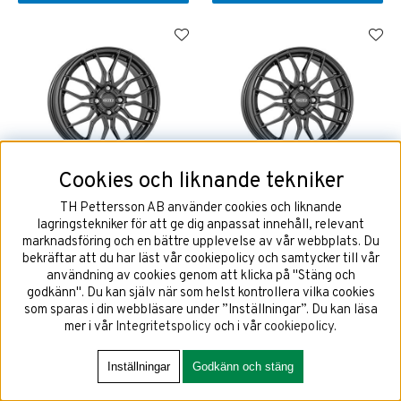
Cookies och liknande tekniker
DOTZ LimeRock Grey 6,5x16
DOTZ LimeRock Grey 6,5x16
4x108 ET38 NAV 65,1
4x108 ET47,5 NAV 63,4
TH Pettersson AB använder cookies och liknande
lagringstekniker för att ge dig anpassat innehåll, relevant
marknadsföring och en bättre upplevelse av vår webbplats. Du
bekräftar att du har läst vår cookiepolicy och samtycker till vår
användning av cookies genom att klicka på "Stäng och
2125 kr
2125 kr
godkänn". Du kan själv när som helst kontrollera vilka cookies
som sparas i din webbläsare under ”Inställningar”. Du kan läsa
mer i vår
Integritetspolicy
och i vår
cookiepolicy
.
KÖP!
KÖP!
Inställningar
Godkänn och stäng