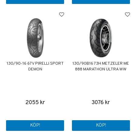
130/90-16 67V PIRELLI SPORT
130/90B16 73H METZELER ME
DEMON
888 MARATHON ULTRA WW
2055 kr
3076 kr
KÖP!
KÖP!