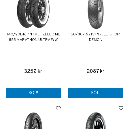
140/90B16 77H METZELER ME
150/80-16 71V PIRELLI SPORT
888 MARATHON ULTRA WW
DEMON
3252 kr
2087 kr
KÖP!
KÖP!