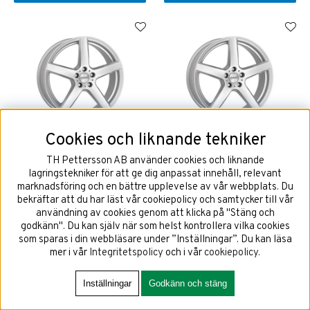
Cookies och liknande tekniker
DEZENT TY 6,5x16 4x108
DEZENT TY 6,5x16 4x108
ET40 NAV 63,4
ET47,5 NAV 63,4
TH Pettersson AB använder cookies och liknande
lagringstekniker för att ge dig anpassat innehåll, relevant
marknadsföring och en bättre upplevelse av vår webbplats. Du
bekräftar att du har läst vår cookiepolicy och samtycker till vår
användning av cookies genom att klicka på "Stäng och
1424 kr
1424 kr
godkänn". Du kan själv när som helst kontrollera vilka cookies
som sparas i din webbläsare under ”Inställningar”. Du kan läsa
mer i vår
Integritetspolicy
och i vår
cookiepolicy
.
KÖP!
KÖP!
Inställningar
Godkänn och stäng