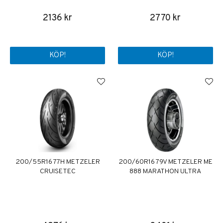
2136 kr
2770 kr
KÖP!
KÖP!
200/55R16 77H METZELER
200/60R16 79V METZELER ME
CRUISETEC
888 MARATHON ULTRA