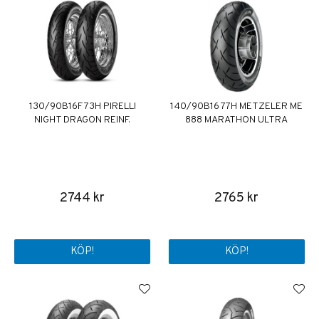
130/90B16F 73H PIRELLI
140/90B16 77H METZELER ME
NIGHT DRAGON REINF.
888 MARATHON ULTRA
2744 kr
2765 kr
KÖP!
KÖP!