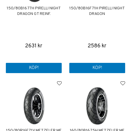
150/80B16 77H PIRELLI NIGHT
150/80B16F 71H PIRELLI NIGHT
DRAGON GT REINF.
DRAGON
2631 kr
2586 kr
KÖP!
KÖP!
150/80R16F 71V METZELER ME
160/80B16 75H METZELER ME