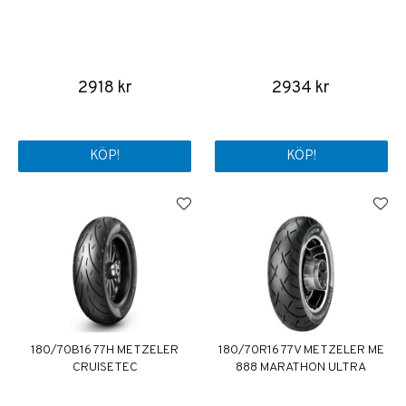
2918 kr
2934 kr
KÖP!
KÖP!
180/70B16 77H METZELER
180/70R16 77V METZELER ME
CRUISETEC
888 MARATHON ULTRA