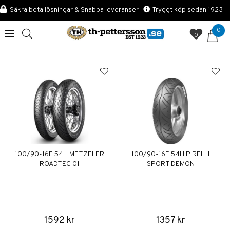
Säkra betallösningar & Snabba leveranser
Tryggt köp sedan 1923
0
0
100/90-16F 54H METZELER
100/90-16F 54H PIRELLI
ROADTEC 01
SPORT DEMON
1592 kr
1357 kr