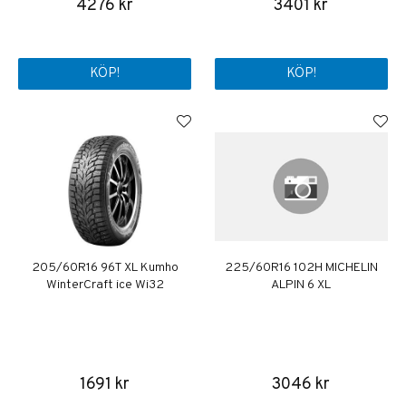
4276 kr
3401 kr
KÖP!
KÖP!
205/60R16 96T XL Kumho
225/60R16 102H MICHELIN
WinterCraft ice Wi32
ALPIN 6 XL
1691 kr
3046 kr