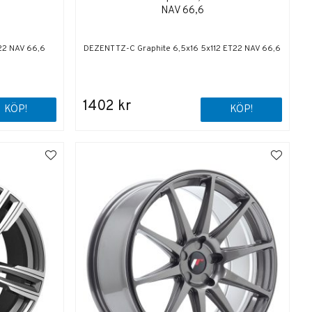
NAV 66,6
T22 NAV 66,6
DEZENT TZ-C Graphite 6,5x16 5x112 ET22 NAV 66,6
1402 kr
KÖP!
KÖP!