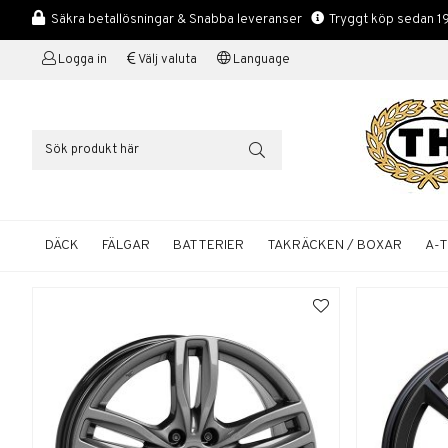
Säkra betallösningar & Snabba leveranser
Tryggt köp sedan 1
Logga in
Välj valuta
Language
DÄCK
FÄLGAR
BATTERIER
TAKRÄCKEN / BOXAR
A-