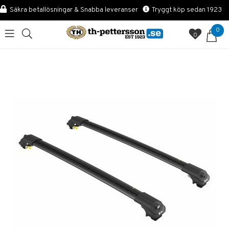
Säkra betallösningar & Snabba leveranser
Tryggt köp sedan 1923
0
0