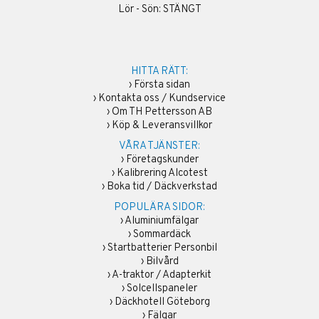
Lör - Sön: STÄNGT
HITTA RÄTT:
›
Första sidan
›
Kontakta oss / Kundservice
›
Om TH Pettersson AB
›
Köp & Leveransvillkor
VÅRA TJÄNSTER:
›
Företagskunder
›
Kalibrering Alcotest
›
Boka tid / Däckverkstad
POPULÄRA SIDOR:
›
Aluminiumfälgar
›
Sommardäck
›
Startbatterier Personbil
›
Bilvård
›
A-traktor / Adapterkit
›
Solcellspaneler
›
Däckhotell Göteborg
›
Fälgar