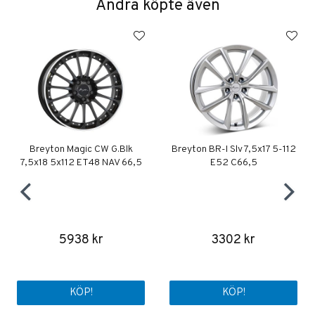
Andra köpte även
Breyton Magic CW G.Blk
Breyton BR-I Slv 7,5x17 5-112
7,5x18 5x112 ET48 NAV 66,5
E52 C66,5
5938 kr
3302 kr
KÖP!
KÖP!