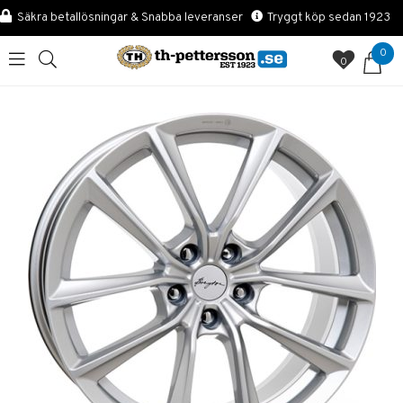
Säkra betallösningar & Snabba leveranser
Tryggt köp sedan 1923
0
0