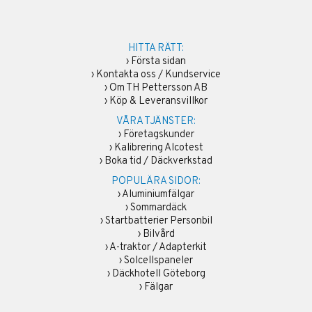
HITTA RÄTT:
›
Första sidan
›
Kontakta oss / Kundservice
›
Om TH Pettersson AB
›
Köp & Leveransvillkor
VÅRA TJÄNSTER:
›
Företagskunder
›
Kalibrering Alcotest
›
Boka tid / Däckverkstad
POPULÄRA SIDOR:
›
Aluminiumfälgar
›
Sommardäck
›
Startbatterier Personbil
›
Bilvård
›
A-traktor / Adapterkit
›
Solcellspaneler
›
Däckhotell Göteborg
›
Fälgar