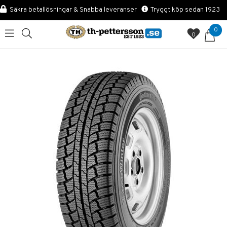
Säkra betallösningar & Snabba leveranser
Tryggt köp sedan 1923
0
0