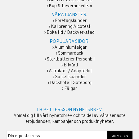
›
Om TH Pettersson AB
›
Köp & Leveransvillkor
VÅRA TJÄNSTER:
›
Företagskunder
›
Kalibrering Alcotest
›
Boka tid / Däckverkstad
POPULÄRA SIDOR:
›
Aluminiumfälgar
›
Sommardäck
›
Startbatterier Personbil
›
Bilvård
›
A-traktor / Adapterkit
›
Solcellspaneler
›
Däckhotell Göteborg
›
Fälgar
TH PETTERSSON NYHETSBREV:
Anmäl dig till vårt nyhetsbrev och ta del av våra senaste
erbjudanden, kampanjer och produktnyheter.
ANMÄLAN