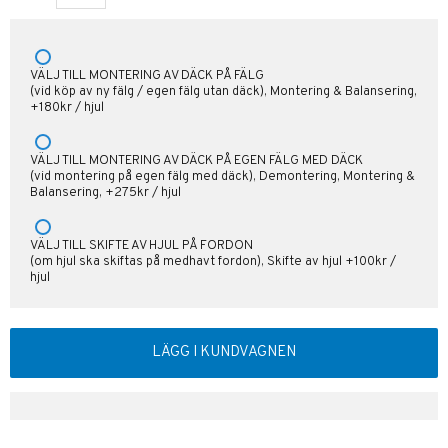
VÄLJ TILL MONTERING AV DÄCK PÅ FÄLG
(vid köp av ny fälg / egen fälg utan däck), Montering & Balansering,
+180kr / hjul
VÄLJ TILL MONTERING AV DÄCK PÅ EGEN FÄLG MED DÄCK
(vid montering på egen fälg med däck), Demontering, Montering &
Balansering, +275kr / hjul
VÄLJ TILL SKIFTE AV HJUL PÅ FORDON
(om hjul ska skiftas på medhavt fordon), Skifte av hjul +100kr /
hjul
LÄGG I KUNDVAGNEN