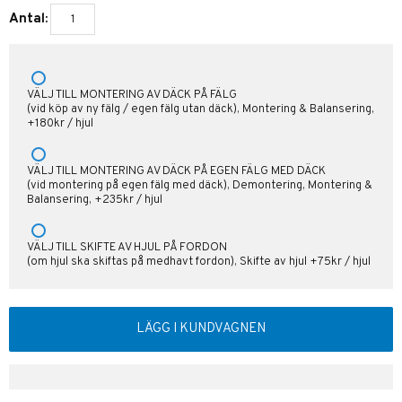
Antal:
VÄLJ TILL MONTERING AV DÄCK PÅ FÄLG
(vid köp av ny fälg / egen fälg utan däck), Montering & Balansering,
+180kr / hjul
VÄLJ TILL MONTERING AV DÄCK PÅ EGEN FÄLG MED DÄCK
(vid montering på egen fälg med däck), Demontering, Montering &
Balansering, +235kr / hjul
VÄLJ TILL SKIFTE AV HJUL PÅ FORDON
(om hjul ska skiftas på medhavt fordon), Skifte av hjul +75kr / hjul
LÄGG I KUNDVAGNEN