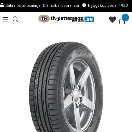
Säkra betallösningar & Snabba leveranser
Tryggt köp sedan 1923
0
0