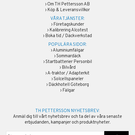
›
Om TH Pettersson AB
›
Köp & Leveransvillkor
VÅRA TJÄNSTER:
›
Företagskunder
›
Kalibrering Alcotest
›
Boka tid / Däckverkstad
POPULÄRA SIDOR:
›
Aluminiumfälgar
›
Sommardäck
›
Startbatterier Personbil
›
Bilvård
›
A-traktor / Adapterkit
›
Solcellspaneler
›
Däckhotell Göteborg
›
Fälgar
TH PETTERSSON NYHETSBREV:
Anmäl dig till vårt nyhetsbrev och ta del av våra senaste
erbjudanden, kampanjer och produktnyheter.