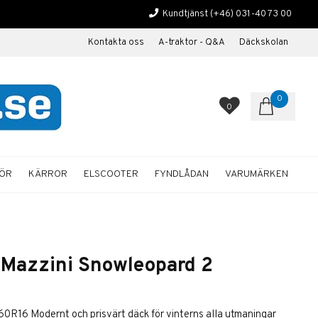
Kundtjänst
(+46) 031-40 73 00
Kontakta oss
A-traktor - Q&A
Däckskolan
0
0
HÖR
KÄRROR
ELSCOOTER
FYNDLÅDAN
VARUMÄRKEN
Mazzini Snowleopard 2
6 Modernt och prisvärt däck för vinterns alla utmaningar