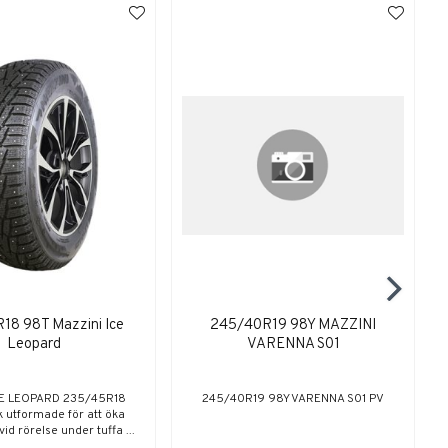
18 98T Mazzini Ice
245/40R19 98Y MAZZINI
Leopard
VARENNA S01
CE LEOPARD 235/45R18
245/40R19 98Y VARENNA S01 PV
k utformade för att öka
id rörelse under tuffa ...