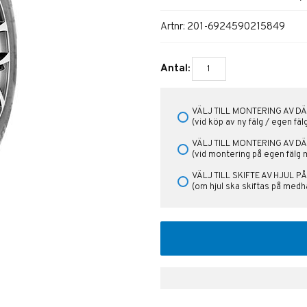
Artnr:
201-6924590215849
Antal:
VÄLJ TILL MONTERING AV DÄ
(vid köp av ny fälg / egen fä
VÄLJ TILL MONTERING AV D
(vid montering på egen fälg
VÄLJ TILL SKIFTE AV HJUL 
(om hjul ska skiftas på medh