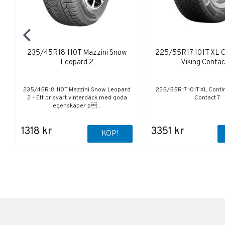
235/45R18 110T Mazzini Snow
225/55R17 101T XL C
Leopard 2
Viking Contac
235/45R18 110T Mazzini Snow Leopard
225/55R17 101T XL Contin
2 - Ett prisvärt vinterdäck med goda
Contact 7
egenskaper p...
1318 kr
3351 kr
KÖP!