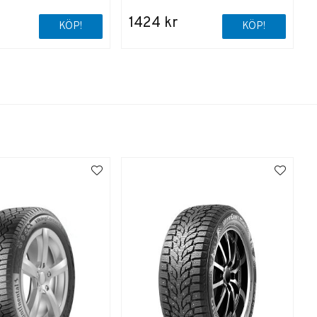
1424 kr
KÖP!
KÖP!