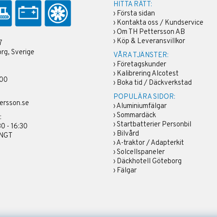
HITTA RÄTT:
›
Första sidan
›
Kontakta oss / Kundservice
›
Om TH Pettersson AB
›
Köp & Leveransvillkor
7
rg, Sverige
VÅRA TJÄNSTER:
›
Företagskunder
›
Kalibrering Alcotest
 00
›
Boka tid / Däckverkstad
POPULÄRA SIDOR:
ersson.se
›
Aluminiumfälgar
›
Sommardäck
:
›
Startbatterier Personbil
30 - 16:30
›
Bilvård
ÄNGT
›
A-traktor / Adapterkit
›
Solcellspaneler
›
Däckhotell Göteborg
›
Fälgar