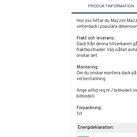
PRODUKTINFORMATION
Hos oss hittar du Mazzini Maz
vinterdäck i populära dimension
Frakt och leverans:
Däck från denna tillverkaren gå
fraktkostnader. Välj isåfall avh
önskar det.
Montering:
Om du önskar montera däck på fä
vid beställning.
Ange alltid reg.nr / bilmodell v
bilmodell.
Förpackning:
1st
Energideklaration: