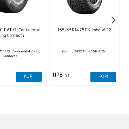
 116T XL Continental
155/65R14 75T Kumho WI32
king Contact 7
6T XL Continental Viking
Kumho WI32 155/65R14 75T
Contact 7
1178 kr
KÖP!
KÖP!