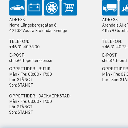
ADRESS:
ADRESS:
Norra Långebergsgatan 6
Arendals Allé 
421 32 Västra Frölunda, Sverige
418 79 Götebo
TELEFON:
TELEFON:
+46 31-40 73 00
+46 31-40 73
E-POST:
E-POST:
shop@th-pettersson.se
shop@th-pett
ÖPPETTIDER - BUTIK:
ÖPPETTIDER
Mån - Fre: 08:00 - 17:00
Mån - Fre: 07:
Lör: STÄNGT
Lör - Sön: ST
Sön: STÄNGT
ÖPPETTIDER - DÄCKVERKSTAD:
Mån - Fre: 08:00 - 17:00
Lör: STÄNGT
Sön: STÄNGT