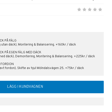
CK PÅ FÄLG
lg utan däck), Montering & Balansering, +160kr / däck
ÄCK PÅ EGEN FÄLG MED DÄCK
 med däck), Demontering, Montering & Balansering, +225kr / däck
PÅ FORDON
avt fordon), Skifte av hjul Mölndalsvägen 25, +75kr / däck
LÄGG I KUNDVAGNEN