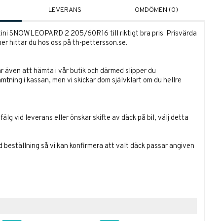
LEVERANS
OMDÖMEN (0)
zini SNOWLEOPARD 2 205/60R16 till riktigt bra pris. Prisvärda
er hittar du hos oss på th-pettersson.se.
r även att hämta i vår butik och därmed slipper du
ämtning i kassan, men vi skickar dom självklart om du hellre
lg vid leverans eller önskar skifte av däck på bil, välj detta
id beställning så vi kan konfirmera att valt däck passar angiven