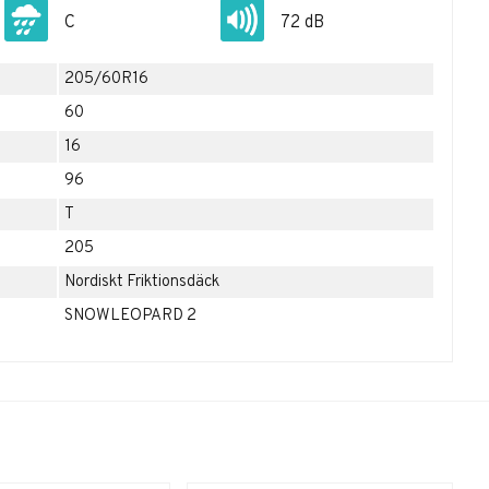
C
72 dB
205/60R16
60
16
96
T
205
Nordiskt Friktionsdäck
SNOWLEOPARD 2