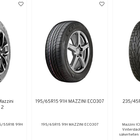
azzini
195/65R15 91H MAZZINI ECO307
235/45R
 2
15/55R18 99H
195/65R15 91H MAZZINI ECO307
Mazzini I
Vinterdäc
säkerheten v