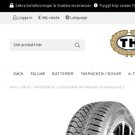
Säkra betallösningar & Snabba leveranser
Tryggt köp sedan 1
Logga in
Välj valuta
Language
DÄCK
FÄLGAR
BATTERIER
TAKRÄCKEN / BOXAR
A-
Hem
/
DÄCK
/
VINTERDÄCK
/
205/60R16 96T Mazzini Snowleopard 2