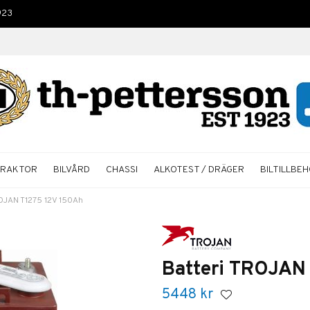
923
TRAKTOR
BILVÅRD
CHASSI
ALKOTEST / DRÄGER
BILTILLBE
ROJAN T1275 12V 150Ah
Batteri TROJAN
5448
kr