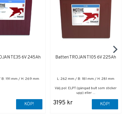
ROJAN TE35 6V 245Ah
Batteri TROJAN T105 6V 225Ah
/ B: 191 mm / H: 269 mm
L: 262 mm / B: 181 mm / H: 281 mm
Välj pol: ELPT (gängad bult som sticker
upp) eller ...
3195 kr
KÖP!
KÖP!