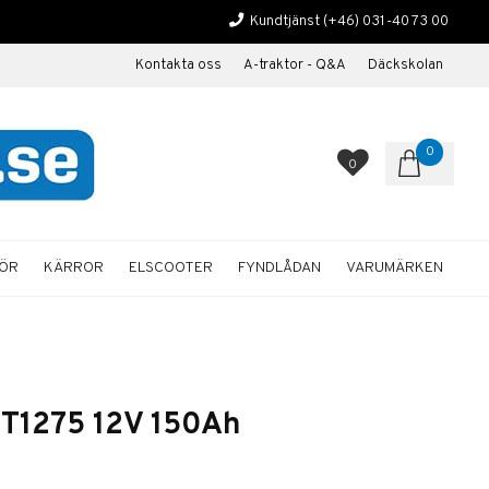
Kundtjänst
(+46) 031-40 73 00
Kontakta oss
A-traktor - Q&A
Däckskolan
0
0
HÖR
KÄRROR
ELSCOOTER
FYNDLÅDAN
VARUMÄRKEN
 T1275 12V 150Ah