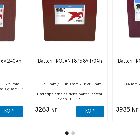
5 6V 240Ah
Batteri TROJAN T875 8V 170Ah
Batteri T
/ H: 281 mm
L: 260 mm / B: 180 mm / H: 283 mm
L: 244 mm 
r sig särskilt
Batteripolerna på detta batteri består
av en ELPT-P...
3263 kr
3935 kr
KÖP!
KÖP!