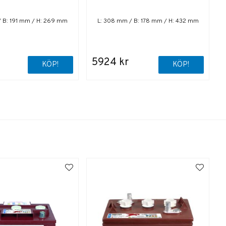
/ B: 191 mm / H: 269 mm
L: 308 mm / B: 178 mm / H: 432 mm
5924 kr
KÖP!
KÖP!