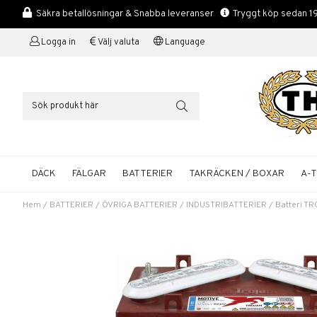
Säkra betallösningar & Snabba leveranser
Tryggt köp sedan 1
Logga in
Välj valuta
Language
DÄCK
FÄLGAR
BATTERIER
TAKRÄCKEN / BOXAR
A-
Hem
/
BATTERIER
/
ÖVRIGA BATTERIER
/
INDUSTRIBATTERIER
/
Batteri T