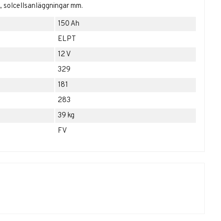
r, solcellsanläggningar mm.
150 Ah
ELPT
12 V
329
181
283
39 kg
FV