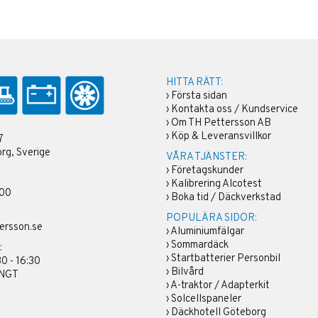
HITTA RÄTT:
›
Första sidan
›
Kontakta oss / Kundservice
›
Om TH Pettersson AB
›
Köp & Leveransvillkor
7
rg, Sverige
VÅRA TJÄNSTER:
›
Företagskunder
›
Kalibrering Alcotest
 00
›
Boka tid / Däckverkstad
POPULÄRA SIDOR:
ersson.se
›
Aluminiumfälgar
›
Sommardäck
:
›
Startbatterier Personbil
30 - 16:30
›
Bilvård
ÄNGT
›
A-traktor / Adapterkit
›
Solcellspaneler
›
Däckhotell Göteborg