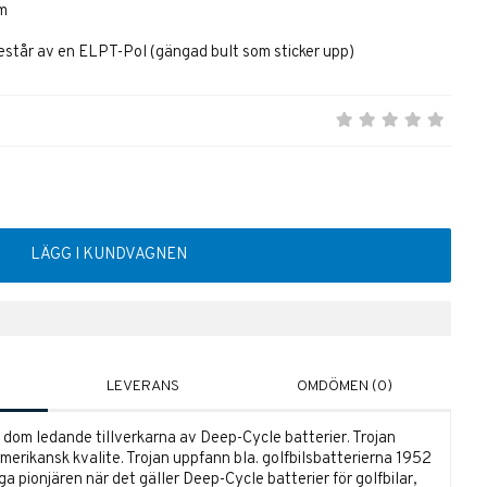
mm
består av en ELPT-Pol (gängad bult som sticker upp)
LÄGG I KUNDVAGNEN
LEVERANS
OMDÖMEN (0)
dom ledande tillverkarna av Deep-Cycle batterier. Trojan
Amerikansk kvalite. Trojan uppfann bla. golfbilsbatterierna 1952
a pionjären när det gäller Deep-Cycle batterier för golfbilar,