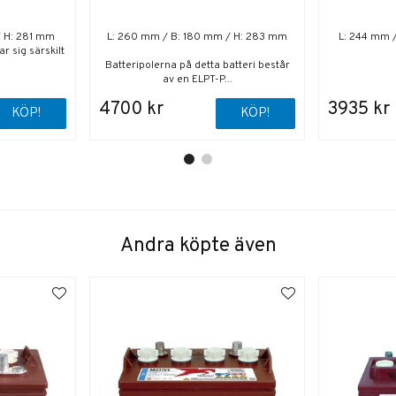
/ H: 281 mm
L: 260 mm / B: 180 mm / H: 283 mm
L: 244 mm 
r sig särskilt
Batteripolerna på detta batteri består
av en ELPT-P...
4700 kr
3935 kr
KÖP!
KÖP!
Andra köpte även