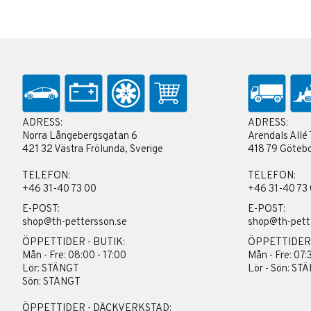
ADRESS:
ADRESS:
Norra Långebergsgatan 6
Arendals Allé 
421 32 Västra Frölunda, Sverige
418 79 Götebo
TELEFON:
TELEFON:
+46 31-40 73 00
+46 31-40 73
E-POST:
E-POST:
shop@th-pettersson.se
shop@th-pett
ÖPPETTIDER - BUTIK:
ÖPPETTIDER
Mån - Fre: 08:00 - 17:00
Mån - Fre: 07:
Lör: STÄNGT
Lör - Sön: ST
Sön: STÄNGT
ÖPPETTIDER - DÄCKVERKSTAD: