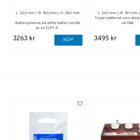
L: 260 mm / B: 180 mm / H: 283 mm
L: 262 mm / B: 181 mm 
Trojan batteriet som lämpa
Batteripolerna på detta batteri består
väl f&#...
av en ELPT-P...
3263 kr
3495 kr
KÖP!