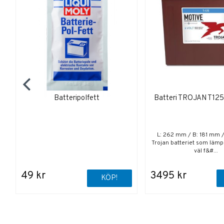
Batteripolfett
Batteri TROJAN T12
L: 262 mm / B: 181 mm 
Trojan batteriet som lämpa
väl f&#...
49 kr
3495 kr
KÖP!