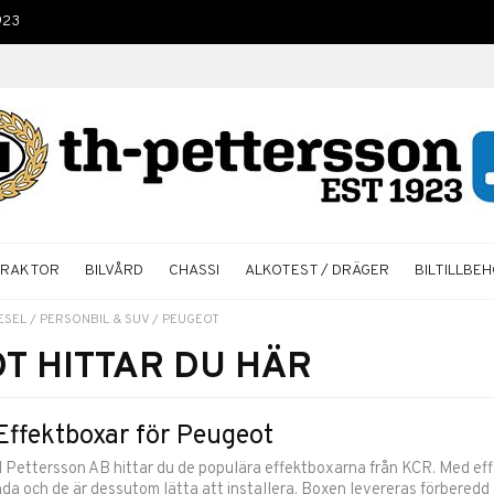
923
TRAKTOR
BILVÅRD
CHASSI
ALKOTEST / DRÄGER
BILTILLBE
ESEL
/
PERSONBIL & SUV
/
PEUGEOT
OT HITTAR DU HÄR
ffektboxar för Peugeot
 Pettersson AB hittar du de populära effektboxarna från KCR. Med effe
da och de är dessutom lätta att installera. Boxen levereras förberedd o