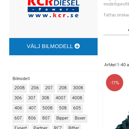
modellspecifik
Fattas önska
VÄLJ BILMODELL
Artikel
1-40
a
Bilmodell
11
2008
206
207
208
3008
306
307
308
4007
4008
406
407
5008
508
605
607
806
807
Bipper
Boxer
Expert
Partner
RCZ
Rifter