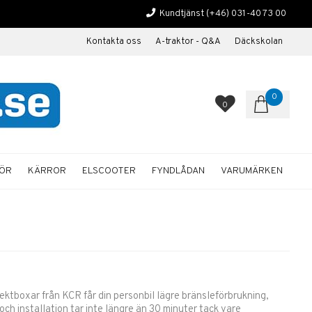
Kundtjänst
(+46) 031-40 73 00
Kontakta oss
A-traktor - Q&A
Däckskolan
0
0
HÖR
KÄRROR
ELSCOOTER
FYNDLÅDAN
VARUMÄRKEN
ktboxar från KCR får din personbil lägre bränsleförbrukning,
ch installation tar inte längre än 30 minuter tack vare