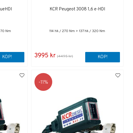
lueHDI
KCR Peugeot 3008 1,6 e-HDI
 370 Nm
114 hk / 270 Nm > 137 hk / 320 Nm
3995 kr
(4495 kr)
KÖP!
KÖP!
11