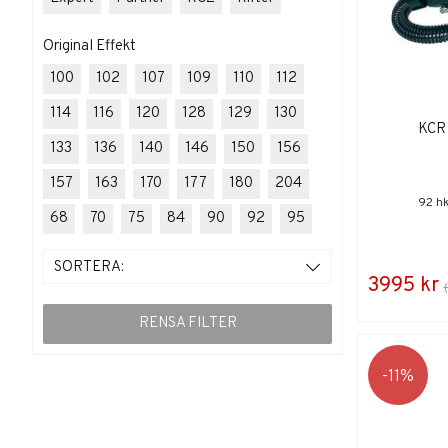
Original Effekt
100
102
107
109
110
112
114
116
120
128
129
130
KCR 
133
136
140
146
150
156
157
163
170
177
180
204
92 hk
68
70
75
84
90
92
95
SORTERA:
3995 kr
RENSA FILTER
11