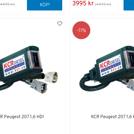
3995 kr
(4495 kr)
(4495 kr)
KÖP!
11
R Peugeot 207 1,6 HDI
KCR Peugeot 207 1,6 