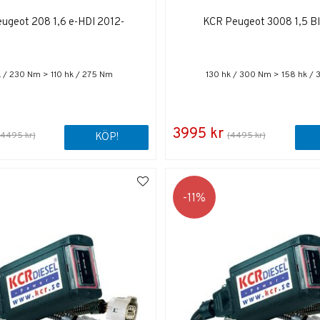
ugeot 208 1,6 e-HDI 2012-
KCR Peugeot 3008 1,5 B
 / 230 Nm > 110 hk / 275 Nm
130 hk / 300 Nm > 158 hk /
3995 kr
(4495 kr)
(4495 kr)
KÖP!
11