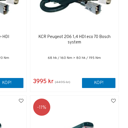
e-HDI
KCR Peugeot 206 1,4 HDI eco 70 Bosch
system
320 Nm
68 hk / 160 Nm > 80 hk / 195 Nm
3995 kr
(4495 kr)
KÖP!
KÖP!
11