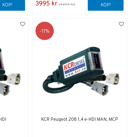
3995 kr
(4495 kr)
KÖP!
KÖP!
11
HDI
KCR Peugeot 208 1,4 e-HDI MAN, MCP