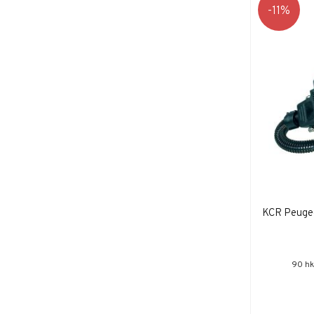
11
KCR Peugeo
90 hk