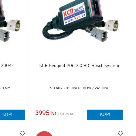
 2004-
KCR Peugeot 206 2,0 HDI Bosch System
290 Nm
90 hk / 205 Nm > 110 hk / 245 Nm
3995 kr
(4495 kr)
KÖP!
KÖP!