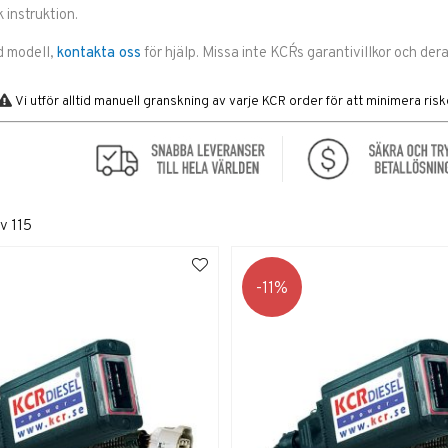
 instruktion.
d modell,
kontakta oss
för hjälp. Missa inte KCR´s garantivillkor och dera
Vi utför alltid manuell granskning av varje KCR order för att minimera riske
v
115
11