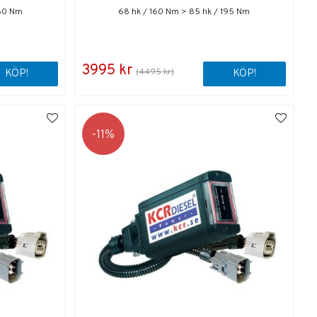
260 Nm
68 hk / 160 Nm > 85 hk / 195 Nm
3995 kr
(4495 kr)
KÖP!
KÖP!
11