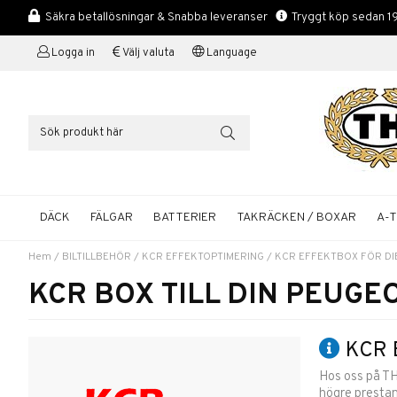
Säkra betallösningar & Snabba leveranser
Tryggt köp sedan 1
Logga in
Välj valuta
Language
DÄCK
FÄLGAR
BATTERIER
TAKRÄCKEN / BOXAR
A-
Hem
/
BILTILLBEHÖR
/
KCR EFFEKTOPTIMERING
/
KCR EFFEKTBOX FÖR DI
KCR BOX TILL DIN PEUGE
KCR E
Hos oss på TH
högre prestan