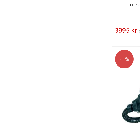
110 h
3995 kr
11