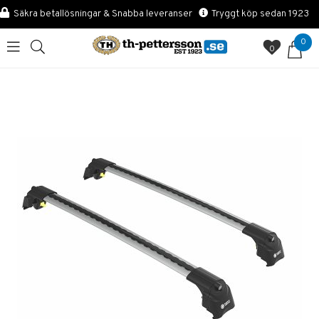
Säkra betallösningar & Snabba leveranser
Tryggt köp sedan 1923
0
0