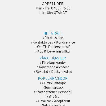
ÖPPETTIDER:
Mån - Fre: 07:30 - 16:30
Lör - Sön: STÄNGT
HITTA RÄTT:
›
Första sidan
›
Kontakta oss / Kundservice
›
Om TH Pettersson AB
›
Köp & Leveransvillkor
VÅRA TJÄNSTER:
›
Företagskunder
›
Kalibrering Alcotest
›
Boka tid / Däckverkstad
POPULÄRA SIDOR:
›
Aluminiumfälgar
›
Sommardäck
›
Startbatterier Personbil
›
Bilvård
›
A-traktor / Adapterkit
›
Solcellspaneler