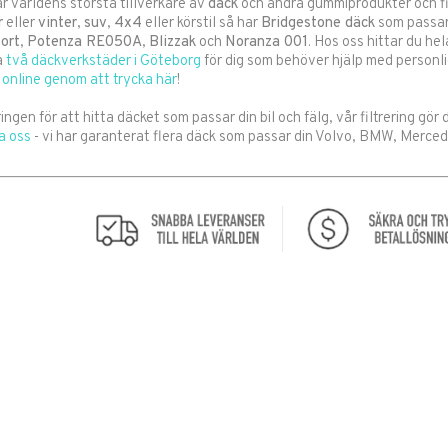
r världens största tillverkare av
däck
och andra gummiprodukter och fi
r
eller
vinter
,
suv
,
4x4
eller körstil så har
Bridgestone däck
som passar
ort
,
Potenza RE050A
,
Blizzak
och
Noranza 001
. Hos oss hittar du he
a
två däckverkstäder i Göteborg
för dig som behöver hjälp med personli
online genom att trycka här
!
ingen för att hitta däcket som passar din bil och fälg, vår filtrering gör 
a oss
- vi har garanterat flera däck som passar din Volvo, BMW, Mercede