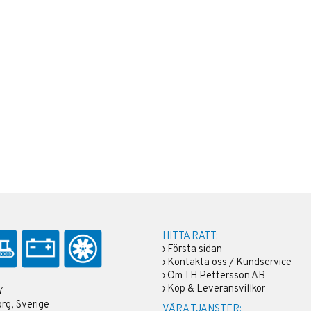
HITTA RÄTT:
›
Första sidan
›
Kontakta oss / Kundservice
›
Om TH Pettersson AB
›
Köp & Leveransvillkor
7
rg, Sverige
VÅRA TJÄNSTER: