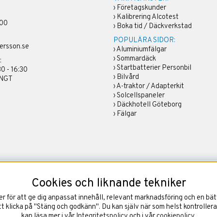
›
Företagskunder
›
Kalibrering Alcotest
 00
›
Boka tid / Däckverkstad
POPULÄRA SIDOR:
ersson.se
›
Aluminiumfälgar
›
Sommardäck
:
›
Startbatterier Personbil
30 - 16:30
›
Bilvård
ÄNGT
›
A-traktor / Adapterkit
›
Solcellspaneler
›
Däckhotell Göteborg
›
Fälgar
Cookies och liknande tekniker
 för att ge dig anpassat innehåll, relevant marknadsföring och en bätt
 klicka på "Stäng och godkänn". Du kan själv när som helst kontrollera
kan läsa mer i vår
Integritetspolicy
och i vår
cookiepolicy
.