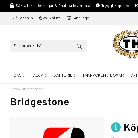
Säkra betallösningar & Snabba leveranser
Tryggt köp sedan 1
Logga in
Välj valuta
Language
DÄCK
FÄLGAR
BATTERIER
TAKRÄCKEN / BOXAR
A-
Hem
/
Bridgestone
Bridgestone
Köp