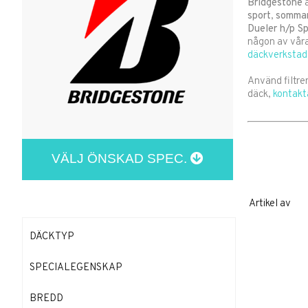
Bridgestone
ä
sport
,
somma
Dueler h/p Sp
någon av vår
däckverkstad 
Använd filtrer
däck,
kontakt
VÄLJ ÖNSKAD SPEC.
Artikel
av
DÄCKTYP
SPECIALEGENSKAP
BREDD