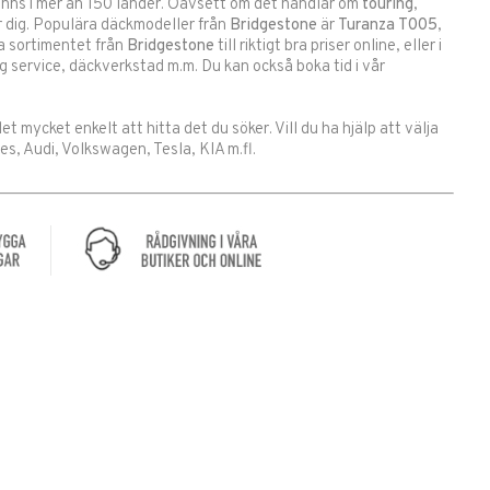
nns i mer än 150 länder. Oavsett om det handlar om
touring
,
 dig. Populära däckmodeller från
Bridgestone
är
Turanza T005
,
la sortimentet från
Bridgestone
till riktigt bra priser online, eller i
g service, däckverkstad m.m. Du kan också boka tid i vår
det mycket enkelt att hitta det du söker. Vill du ha hjälp att välja
s, Audi, Volkswagen, Tesla, KIA m.fl.