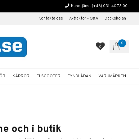
Kundtjänst
(+46) 031-40 73 00
Kontakta oss
A-traktor - Q&A
Däckskolan
0
0
HÖR
KÄRROR
ELSCOOTER
FYNDLÅDAN
VARUMÄRKEN
e och i butik