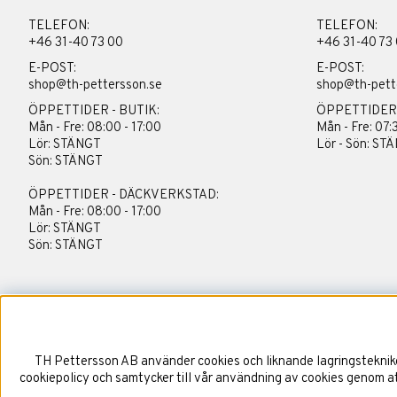
TELEFON:
TELEFON:
+46 31-40 73 00
+46 31-40 73
E-POST:
E-POST:
shop@th-pettersson.se
shop@th-pett
ÖPPETTIDER - BUTIK:
ÖPPETTIDER
Mån - Fre: 08:00 - 17:00
Mån - Fre: 07:
Lör: STÄNGT
Lör - Sön: ST
Sön: STÄNGT
ÖPPETTIDER - DÄCKVERKSTAD:
Mån - Fre: 08:00 - 17:00
Lör: STÄNGT
Sön: STÄNGT
TH Pettersson AB använder cookies och liknande lagringstekniker
cookiepolicy och samtycker till vår användning av cookies genom att