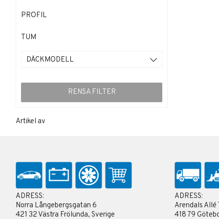
PROFIL
TUM
DÄCKMODELL
RENSA FILTER
Artikel
av
ADRESS:
ADRESS:
Norra Långebergsgatan 6
Arendals Allé 
421 32 Västra Frölunda, Sverige
418 79 Götebo