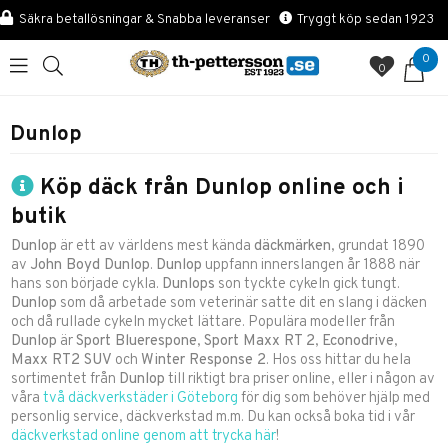
Säkra betallösningar & Snabba leveranser
Tryggt köp sedan 1923
0
0
Dunlop
Köp däck från Dunlop online och i
butik
Dunlop
är ett av världens mest kända
däckmärken
, grundat 1890
av
John Boyd Dunlop
.
Dunlop
uppfann innerslangen år 1888 när
hans son började cykla.
Dunlops
son tyckte cykeln gick tungt.
Dunlop
som då arbetade som veterinär satte dit en slang i däcken
och då rullade cykeln mycket lättare. Populära modeller från
Dunlop
är
Sport Bluerespone
,
Sport Maxx RT 2
,
Econodrive
,
Maxx RT2 SUV
och
Winter Response 2
. Hos oss hittar du hela
sortimentet från
Dunlop
till riktigt bra priser online, eller i någon av
våra
två däckverkstäder i Göteborg
för dig som behöver hjälp med
personlig service, däckverkstad m.m. Du kan också boka tid i vår
däckverkstad online genom att trycka här
!