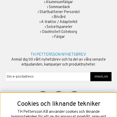
›
Aluminiumfälgar
›
Sommardäck
›
Startbatterier Personbil
›
Bilvård
›
A-traktor / Adapterkit
›
Solcellspaneler
›
Däckhotell Göteborg
›
Fälgar
TH PETTERSSON NYHETSBREV:
Anmäl dig till vårt nyhetsbrev och ta del av våra senaste
erbjudanden, kampanjer och produktnyheter.
ANMÄLAN
Cookies och liknande tekniker
TH Pettersson AB använder cookies och liknande
©
2026
Copyright TH Pettersson AB
lagringstekniker för att ge dig anpassat innehåll, relevant