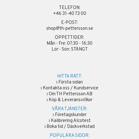
TELEFON:
+46 31-40 73 00
E-POST:
shop@th-pettersson.se
ÖPPETTIDER:
Mån - Fre: 07:30 - 16:30
Lör - Sön: STÄNGT
HITTA RÄTT:
›
Första sidan
›
Kontakta oss / Kundservice
›
Om TH Pettersson AB
›
Köp & Leveransvillkor
VÅRA TJÄNSTER:
›
Företagskunder
›
Kalibrering Alcotest
›
Boka tid / Däckverkstad
POPULÄRA SIDOR: