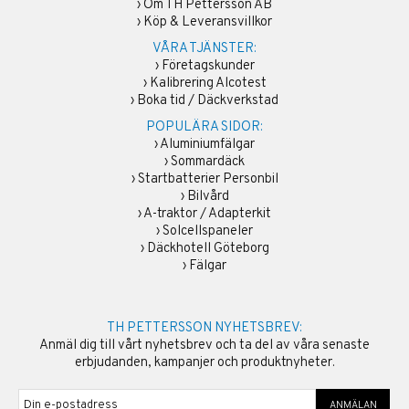
›
Om TH Pettersson AB
›
Köp & Leveransvillkor
VÅRA TJÄNSTER:
›
Företagskunder
›
Kalibrering Alcotest
›
Boka tid / Däckverkstad
POPULÄRA SIDOR:
›
Aluminiumfälgar
›
Sommardäck
›
Startbatterier Personbil
›
Bilvård
›
A-traktor / Adapterkit
›
Solcellspaneler
›
Däckhotell Göteborg
›
Fälgar
TH PETTERSSON NYHETSBREV:
Anmäl dig till vårt nyhetsbrev och ta del av våra senaste
erbjudanden, kampanjer och produktnyheter.
ANMÄLAN