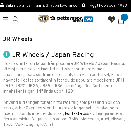
Säkra betallösningar & Snabba leveranser
Tryggt köp sedan 1923
0
0
JR Wheels
JR Wheels / Japan Racing
Hos oss hittar du fälgar från populära
JR Wheels
/
Japan Racing
.
Vi erbjuder hela sortimentet inklusive sortimentet med
anpassningsbara centrum där du själv kan välja bultcirkel, ET och
navmått. I detta sortiment hittar du de populära modellerna
JR11
,
JR19
,
JR20
,
JR26
,
JR35
,
JR36
och många fler. Sortimentet
innehåller fälgar i
14"
ända upp till
23"
.
Använd filtreringen för att hitta rätt fälg som passar din bil och
smak, vi har Sveriges största urval av fälgar och det ökar hela
tiden! Hittar du inte det du söker,
kontakta oss
- vi har garanterat
flera aluminiumfälgar till din Volvo, BMW, Mercedes, Audi, Nissan,
Tesla, Volkswagen, KIA m.fl.