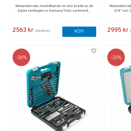
Mekanikersats innehållande en stor bredd av de
Mekanikersats
bästa verktygen ur Kamasa Tools sortiment...
(1/4" och 1
2563 kr
2995 kr
(2848 kr)
KÖP!
26
32