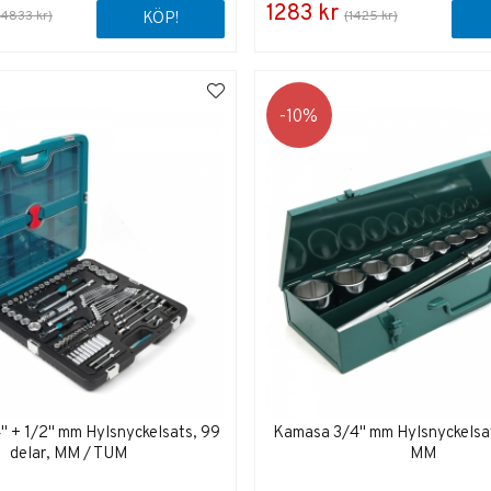
1283 kr
(4833 kr)
(1425 kr)
KÖP!
10
 + 1/2" mm Hylsnyckelsats, 99
Kamasa 3/4" mm Hylsnyckelsats
delar, MM / TUM
MM