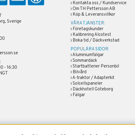
›
Kontakta oss / Kundservice
›
Om TH Pettersson AB
›
Köp & Leveransvillkor
7
rg, Sverige
VÅRA TJÄNSTER:
›
Företagskunder
›
Kalibrering Alcotest
 00
›
Boka tid / Däckverkstad
POPULÄRA SIDOR:
ersson.se
›
Aluminiumfälgar
›
Sommardäck
:
›
Startbatterier Personbil
30 - 16:30
›
Bilvård
ÄNGT
›
A-traktor / Adapterkit
›
Solcellspaneler
›
Däckhotell Göteborg
›
Fälgar