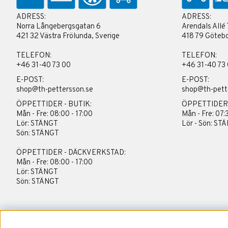
ADRESS:
ADRESS:
Norra Långebergsgatan 6
Arendals Allé 
421 32 Västra Frölunda, Sverige
418 79 Götebo
TELEFON:
TELEFON:
+46 31-40 73 00
+46 31-40 73
E-POST:
E-POST:
shop@th-pettersson.se
shop@th-pett
ÖPPETTIDER - BUTIK:
ÖPPETTIDER
Mån - Fre: 08:00 - 17:00
Mån - Fre: 07:
Lör: STÄNGT
Lör - Sön: ST
Sön: STÄNGT
ÖPPETTIDER - DÄCKVERKSTAD:
Mån - Fre: 08:00 - 17:00
Lör: STÄNGT
Sön: STÄNGT