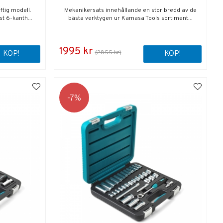
ftig modell.
Mekanikersats innehållande en stor bredd av de
t 6-kanth...
bästa verktygen ur Kamasa Tools sortiment...
1995 kr
(2855 kr)
KÖP!
KÖP!
7