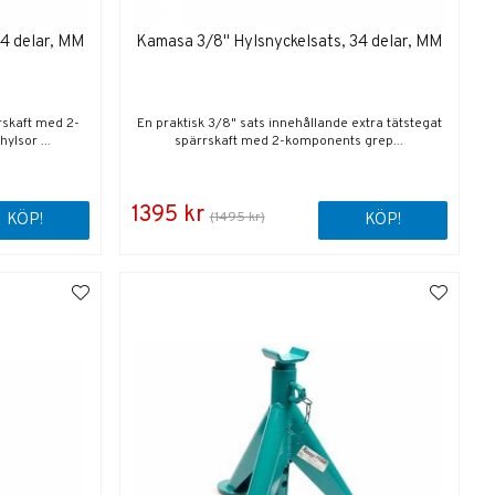
34 delar, MM
Kamasa 3/8" Hylsnyckelsats, 34 delar, MM
rskaft med 2-
En praktisk 3/8" sats innehållande extra tätstegat
ylsor ...
spärrskaft med 2-komponents grep...
1395 kr
(1495 kr)
KÖP!
KÖP!