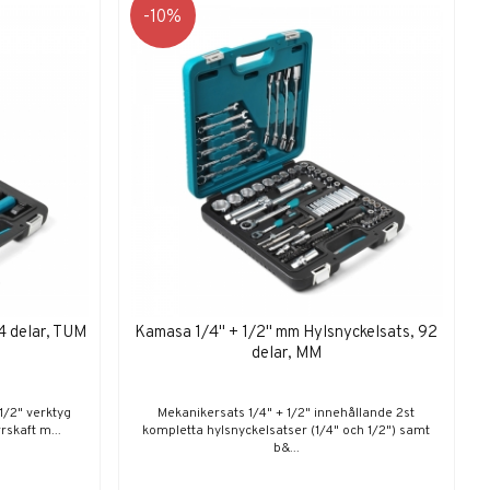
10
4 delar, TUM
Kamasa 1/4" + 1/2" mm Hylsnyckelsats, 92
delar, MM
1/2" verktyg
Mekanikersats 1/4" + 1/2" innehållande 2st
rskaft m...
kompletta hylsnyckelsatser (1/4" och 1/2") samt
b&...