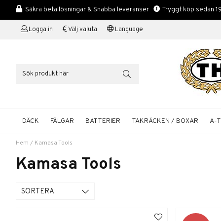
Säkra betallösningar & Snabba leveranser
Tryggt köp sedan 1
Logga in
Välj valuta
Language
DÄCK
FÄLGAR
BATTERIER
TAKRÄCKEN / BOXAR
A-
Hem
/
Kamasa Tools
Kamasa Tools
SORTERA: