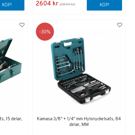
2604 kr
(2893 kr)
KÖP!
KÖP!
30
, 15 delar,
Kamasa 3/8" + 1/4" mm Hylsnyckelsats, 84
delar, MM