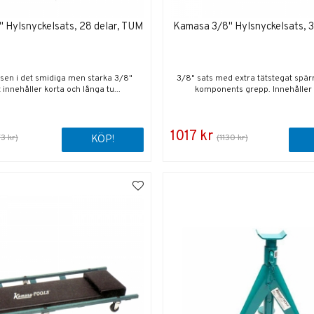
 Hylsnyckelsats, 28 delar, TUM
Kamasa 3/8" Hylsnyckelsats, 
sen i det smidiga men starka 3/8"
3/8" sats med extra tätstegat spär
 innehåller korta och långa tu...
komponents grepp. Innehåller h
1017 kr
73 kr)
(1130 kr)
KÖP!