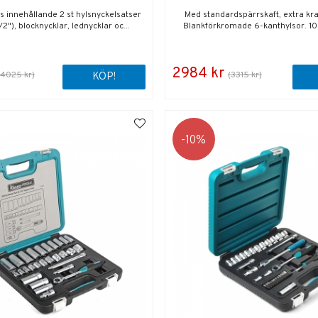
 innehållande 2 st hylsnyckelsatser
Med standardspärrskaft, extra kra
/2"), blocknycklar, lednycklar oc...
Blankförkromade 6-kanthylsor. 10s
2984 kr
(4025 kr)
(3315 kr)
KÖP!
10