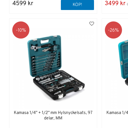
4599 kr
3499 kr
KÖP!
10
26
Kamasa 1/4" + 1/2" mm Hylsnyckelsats, 97
Kamasa 1/4"
delar, MM