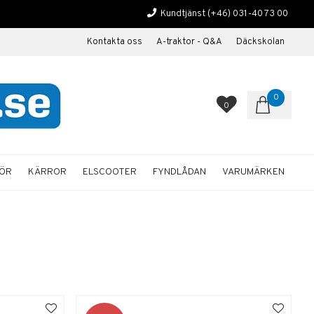
Kundtjänst
(+46) 031-40 73 00
Kontakta oss
A-traktor - Q&A
Däckskolan
0
0
HÖR
KÄRROR
ELSCOOTER
FYNDLÅDAN
VARUMÄRKEN