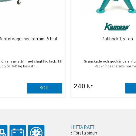
ntörvagn med rörram, 6 hjul
Pallbock 1,5 Ton
rörram av stål, med slagtålig lack. Tål
Granskade och godkända enlig
upp till 140 kg belastn...
Provningsanstalts norme
240 kr
KÖP!
HITTA RÄTT:
›
Första sidan