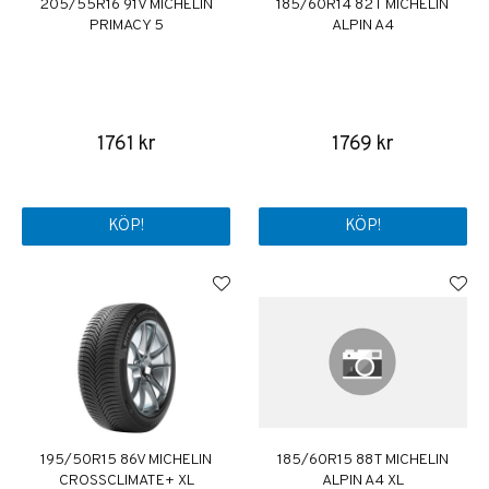
205/55R16 91V MICHELIN
185/60R14 82T MICHELIN
PRIMACY 5
ALPIN A4
1761 kr
1769 kr
KÖP!
KÖP!
195/50R15 86V MICHELIN
185/60R15 88T MICHELIN
CROSSCLIMATE+ XL
ALPIN A4 XL