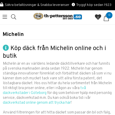
Säkra betallösningar & Snabba leveranser
Tryggt köp sedan 1923
0
0
Michelin
Köp däck från Michelin online och i
butik
Michelin är en av världens ledande däcktillverkare och har funnits
på svenska marknaden ända sedan 1922. Michelin har genom
ständiga innovationer förenklat och förbättrat däcken så som vi nu
känner dom och mycket tack vare sitt allra första patent, det
löstagbara däcket. Hos oss hittar du hela sortimentet från Michelin
till riktigt bra priser online, eller i någon av våra
två
däckverkstäder i Göteborg
för dig som behöver hjälp med personlig
service, däckverkstad m.m. Du kan också boka tid i vår
däckverkstad online genom att trycka här
!
Använd filtreringen för att hitta däcket som passar din bil och fälg,