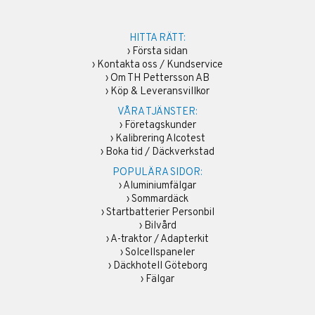
HITTA RÄTT:
›
Första sidan
›
Kontakta oss / Kundservice
›
Om TH Pettersson AB
›
Köp & Leveransvillkor
VÅRA TJÄNSTER:
›
Företagskunder
›
Kalibrering Alcotest
›
Boka tid / Däckverkstad
POPULÄRA SIDOR:
›
Aluminiumfälgar
›
Sommardäck
›
Startbatterier Personbil
›
Bilvård
›
A-traktor / Adapterkit
›
Solcellspaneler
›
Däckhotell Göteborg
›
Fälgar