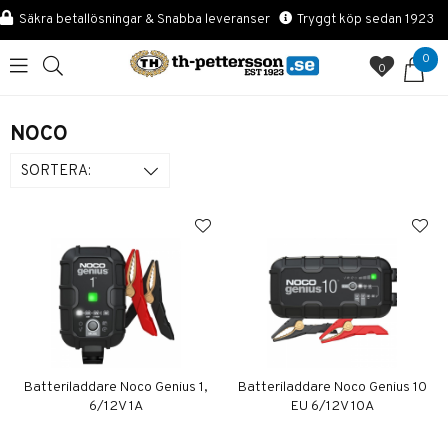
Säkra betallösningar & Snabba leveranser
Tryggt köp sedan 1923
0
0
NOCO
SORTERA:
Batteriladdare Noco Genius 1,
Batteriladdare Noco Genius 10
6/12V 1A
EU 6/12V 10A