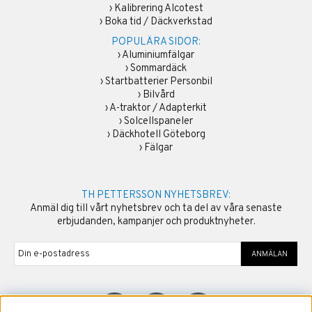
›
Kalibrering Alcotest
›
Boka tid / Däckverkstad
POPULÄRA SIDOR:
›
Aluminiumfälgar
›
Sommardäck
›
Startbatterier Personbil
›
Bilvård
›
A-traktor / Adapterkit
›
Solcellspaneler
›
Däckhotell Göteborg
›
Fälgar
TH PETTERSSON NYHETSBREV:
Anmäl dig till vårt nyhetsbrev och ta del av våra senaste
erbjudanden, kampanjer och produktnyheter.
ANMÄLAN