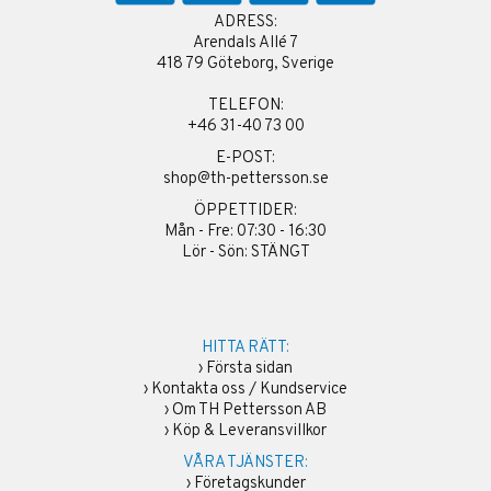
ADRESS:
Arendals Allé 7
418 79 Göteborg, Sverige
TELEFON:
+46 31-40 73 00
E-POST:
shop@th-pettersson.se
ÖPPETTIDER:
Mån - Fre: 07:30 - 16:30
Lör - Sön: STÄNGT
HITTA RÄTT:
›
Första sidan
›
Kontakta oss / Kundservice
›
Om TH Pettersson AB
›
Köp & Leveransvillkor
VÅRA TJÄNSTER:
›
Företagskunder