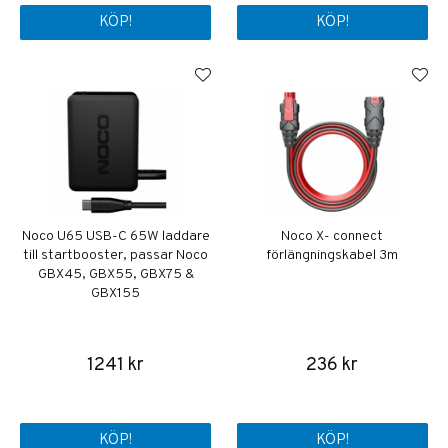
KÖP!
KÖP!
Noco U65 USB-C 65W laddare
Noco X- connect
till startbooster, passar Noco
förlängningskabel 3m
GBX45, GBX55, GBX75 &
GBX155
1241 kr
236 kr
KÖP!
KÖP!