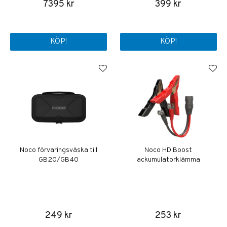
7395 kr
399 kr
KÖP!
KÖP!
Noco förvaringsväska till
Noco HD Boost
GB20/GB40
ackumulatorklämma
249 kr
253 kr