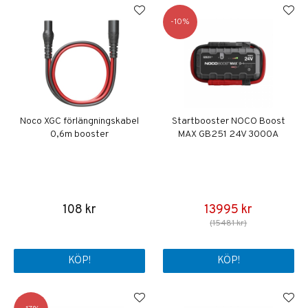
10
Noco XGC förlängningskabel
Startbooster NOCO Boost
0,6m booster
MAX GB251 24V 3000A
108 kr
13995 kr
(15481 kr)
KÖP!
KÖP!