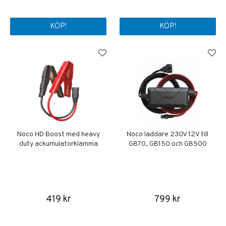
KÖP!
KÖP!
Noco HD Boost med heavy
Noco laddare 230V 12V till
duty ackumulatorklämma
GB70, GB150 och GB500
419 kr
799 kr