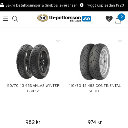
Säkra betallösningar & Snabba leveranser
Tryggt köp sedan 1923
0
0
110/70-13 48S ANLAS WINTER
110/70-13 48S CONTINENTAL
GRIP 2
SCOOT
982 kr
974 kr