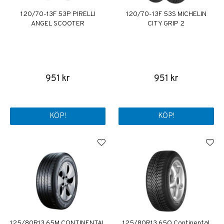
120/70-13F 53P PIRELLI
120/70-13F 53S MICHELIN
ANGEL SCOOTER
CITY GRIP 2
951 kr
951 kr
KÖP!
KÖP!
125/80R13 65M CONTINENTAL
125/80R13 65Q Continental