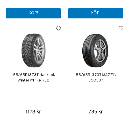
KÖP!
KÖP!
155/65R13 73T Hankook
155/65R13 73T MAZZINI
Winter i*Pike RS2
ECO307
1178 kr
735 kr