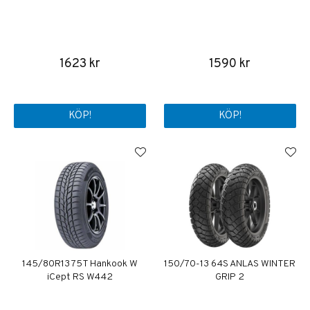
1623 kr
1590 kr
KÖP!
KÖP!
145/80R13 75T Hankook W
150/70-13 64S ANLAS WINTER
iCept RS W442
GRIP 2