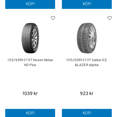
KÖP!
KÖP!
155/65R13 73T Nexen Nblue
155/65R13 73T Sailun ICE
HD Plus
BLAZER Alpine
1039 kr
923 kr
KÖP!
KÖP!