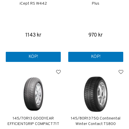
iCept RS W442
Plus
1143 kr
970 kr
KÖP!
KÖP!
145/70R13 GOODYEAR
145/80R13 75Q Continental
EFFICIENTGRIP COMPACT 71T
Winter Contact TS800