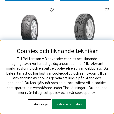
Cookies och liknande tekniker
155/65R13 GOODYEAR
155/70R13 75Q Hankook W
EFFICIENTGRIP COMPACT 73T
iCept W605
TH Pettersson AB använder cookies och liknande
lagringstekniker för att ge dig anpassat innehåll, relevant
marknadsföring och en bättre upplevelse av vår webbplats. Du
bekräftar att du har läst vår cookiepolicy och samtycker till vår
användning av cookies genom att klicka på "Stäng och
1623 kr
1173 kr
godkänn". Du kan själv när som helst kontrollera vilka cookies
som sparas i din webbläsare under ”Inställningar”. Du kan läsa
mer i vår
Integritetspolicy
och i vår
cookiepolicy
.
KÖP!
KÖP!
Inställningar
Godkänn och stäng