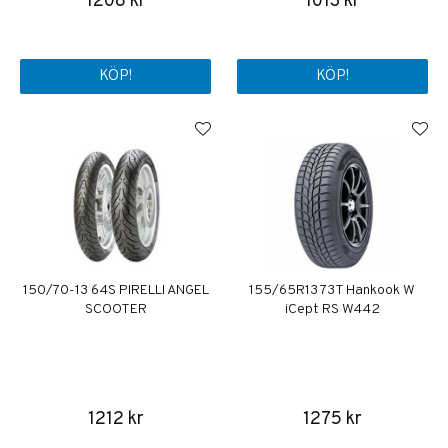
1208 kr
1013 kr
KÖP!
KÖP!
150/70-13 64S PIRELLI ANGEL
155/65R13 73T Hankook W
SCOOTER
iCept RS W442
1212 kr
1275 kr