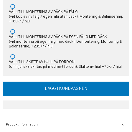
VÄLJ TILL MONTERING AV DÄCK PÅ FÄLG
(vid köp av ny fälg / egen fälg utan däck), Montering & Balansering,
+180kr / hjul
VÄLJ TILL MONTERING AV DÄCK PÅ EGEN FÄLG MED DÄCK
(vid montering på egen fälg med däck), Demontering, Montering &
Balansering, +235kr / hjul
VÄLJ TILL SKIFTE AV HJUL PÅ FORDON
(om hjul ska skiftas på medhavt fordon), Skifte av hjul +75kr / hjul
LÄGG I KUNDVAGNEN
Produktinformation