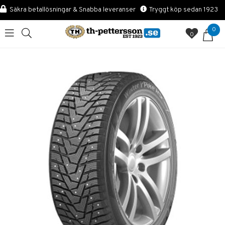
Säkra betallösningar & Snabba leveranser
Tryggt köp sedan 1923
0
0