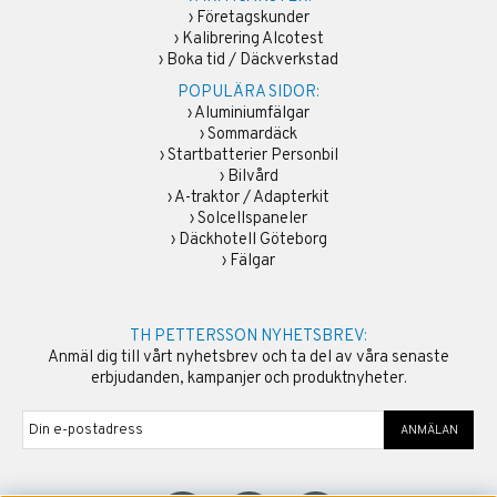
›
Företagskunder
›
Kalibrering Alcotest
›
Boka tid / Däckverkstad
POPULÄRA SIDOR:
›
Aluminiumfälgar
›
Sommardäck
›
Startbatterier Personbil
›
Bilvård
›
A-traktor / Adapterkit
›
Solcellspaneler
›
Däckhotell Göteborg
›
Fälgar
TH PETTERSSON NYHETSBREV:
Anmäl dig till vårt nyhetsbrev och ta del av våra senaste
erbjudanden, kampanjer och produktnyheter.
ANMÄLAN