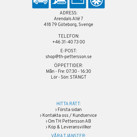
ADRESS:
Arendals Allé 7
418 79 Göteborg, Sverige
TELEFON:
+46 31-40 73 00
E-POST:
shop@th-pettersson.se
ÖPPETTIDER:
Mån - Fre: 07:30 - 16:30
Lör - Sön: STÄNGT
HITTA RÄTT:
›
Första sidan
›
Kontakta oss / Kundservice
›
Om TH Pettersson AB
›
Köp & Leveransvillkor
VÅRA TJÄNSTER: